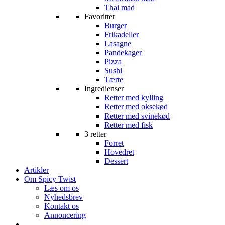
Thai mad
Favoritter
Burger
Frikadeller
Lasagne
Pandekager
Pizza
Sushi
Tærte
Ingredienser
Retter med kylling
Retter med oksekød
Retter med svinekød
Retter med fisk
3 retter
Forret
Hovedret
Dessert
Artikler
Om Spicy Twist
Læs om os
Nyhedsbrev
Kontakt os
Annoncering