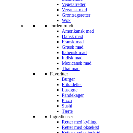
Vegetarretter
Vegansk mad
Grøntsagsretter
Wok
Jorden rundt
Amerikansk mad
Dansk mad
Fransk mad
Græsk mad
Italiensk mad
Indisk mad
Mexicansk mad
Thai mad
Favoritter
Burger
Frikadeller
Lasagne
Pandekager
Pizza
Sushi
Tærte
Ingredienser
Retter med kylling
Retter med oksekød
Retter med svinekød