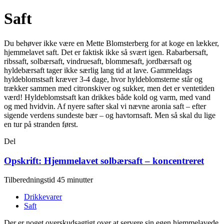
Saft
Du behøver ikke være en Mette Blomsterberg for at koge en lækker,
hjemmelavet saft. Det er faktisk ikke så svært igen. Rabarbersaft,
ribssaft, solbærsaft, vindruesaft, blommesaft, jordbærsaft og
hyldebærsaft tager ikke særlig lang tid at lave. Gammeldags
hyldeblomstsaft kræver 3-4 dage, hvor hyldeblomsterne står og
trækker sammen med citronskiver og sukker, men det er ventetiden
værd! Hyldeblomstsaft kan drikkes både kold og varm, med vand
og med hvidvin. Af nyere safter skal vi nævne aronia saft – efter
sigende verdens sundeste bær – og havtornsaft. Men så skal du lige
en tur på stranden først.
Del
Opskrift: Hjemmelavet solbærsaft – koncentreret
Tilberedningstid 45 minutter
Drikkevarer
Saft
Der er noget overskudsagtigt over at servere sin egen hjemmelavede