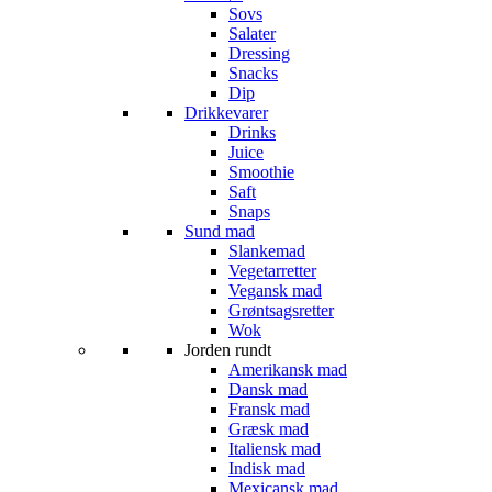
Sovs
Salater
Dressing
Snacks
Dip
Drikkevarer
Drinks
Juice
Smoothie
Saft
Snaps
Sund mad
Slankemad
Vegetarretter
Vegansk mad
Grøntsagsretter
Wok
Jorden rundt
Amerikansk mad
Dansk mad
Fransk mad
Græsk mad
Italiensk mad
Indisk mad
Mexicansk mad