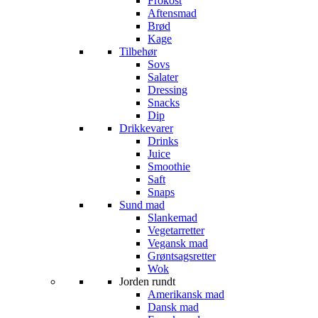
Frokost
Aftensmad
Brød
Kage
Tilbehør
Sovs
Salater
Dressing
Snacks
Dip
Drikkevarer
Drinks
Juice
Smoothie
Saft
Snaps
Sund mad
Slankemad
Vegetarretter
Vegansk mad
Grøntsagsretter
Wok
Jorden rundt
Amerikansk mad
Dansk mad