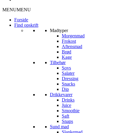
MENU
MENU
Forside
Find opskrift
Madtyper
Morgenmad
Frokost
Aftensmad
Brød
Kage
Tilbehør
Sovs
Salater
Dressing
Snacks
Dip
Drikkevarer
Drinks
Juice
Smoothie
Saft
Snaps
Sund mad
Slankemad