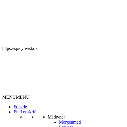
https://spicytwist.dk
MENU
MENU
Forside
Find opskrift
Madtyper
Morgenmad