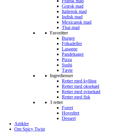
Fransk mad
Græsk mad
Italiensk mad
Indisk mad
Mexicansk mad
Thai mad
Favoritter
Burger
Frikadeller
Lasagne
Pandekager
Pizza
Sushi
Tærte
Ingredienser
Retter med kylling
Retter med oksekød
Retter med svinekød
Retter med fisk
3 retter
Forret
Hovedret
Dessert
Artikler
Om Spicy Twist