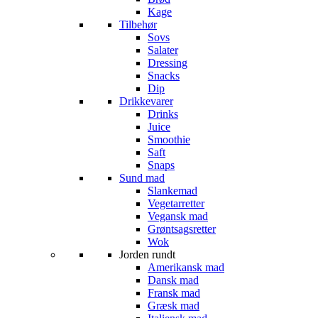
Kage
Tilbehør
Sovs
Salater
Dressing
Snacks
Dip
Drikkevarer
Drinks
Juice
Smoothie
Saft
Snaps
Sund mad
Slankemad
Vegetarretter
Vegansk mad
Grøntsagsretter
Wok
Jorden rundt
Amerikansk mad
Dansk mad
Fransk mad
Græsk mad