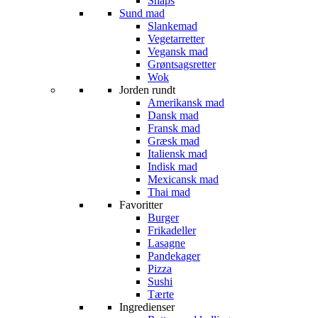
Snaps
Sund mad
Slankemad
Vegetarretter
Vegansk mad
Grøntsagsretter
Wok
Jorden rundt
Amerikansk mad
Dansk mad
Fransk mad
Græsk mad
Italiensk mad
Indisk mad
Mexicansk mad
Thai mad
Favoritter
Burger
Frikadeller
Lasagne
Pandekager
Pizza
Sushi
Tærte
Ingredienser