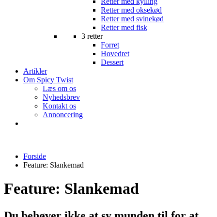
Retter med kylling
Retter med oksekød
Retter med svinekød
Retter med fisk
3 retter
Forret
Hovedret
Dessert
Artikler
Om Spicy Twist
Læs om os
Nyhedsbrev
Kontakt os
Annoncering
Forside
Feature:
Slankemad
Feature:
Slankemad
Du behøver ikke at sy munden til for at