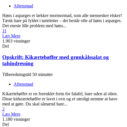
Aftensmad
Høns i asparges er lækker mormormad, som alle mennesker elsker!
Tænk bare på fyldet i tarteletter – det består ofte af høns i asparges.
Det eneste lille problem med høns...
11
Læs Mere
1.903 visninger
Del
Opskrift: Kikærtebøffer med grønkålssalat og
tahindressing
Tilberedningstid 50 minutter
Aftensmad
Kikærtebøffer er en forenklet form for falafel, bare uden al olien.
Disse kirkeærtebøffer er lavet i ovn og er utroligt nemme at have
med at gøre. Du skal såmænd bare...
2
Læs Mere
1.180 visninger
Del