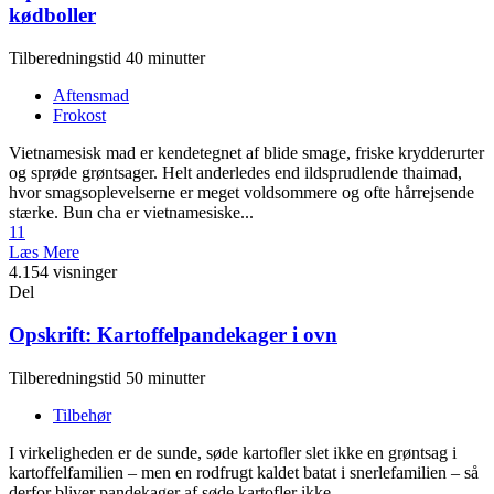
kødboller
Tilberedningstid 40 minutter
Aftensmad
Frokost
Vietnamesisk mad er kendetegnet af blide smage, friske krydderurter
og sprøde grøntsager. Helt anderledes end ildsprudlende thaimad,
hvor smagsoplevelserne er meget voldsommere og ofte hårrejsende
stærke. Bun cha er vietnamesiske...
11
Læs Mere
4.154 visninger
Del
Opskrift: Kartoffelpandekager i ovn
Tilberedningstid 50 minutter
Tilbehør
I virkeligheden er de sunde, søde kartofler slet ikke en grøntsag i
kartoffelfamilien – men en rodfrugt kaldet batat i snerlefamilien – så
derfor bliver pandekager af søde kartofler ikke...