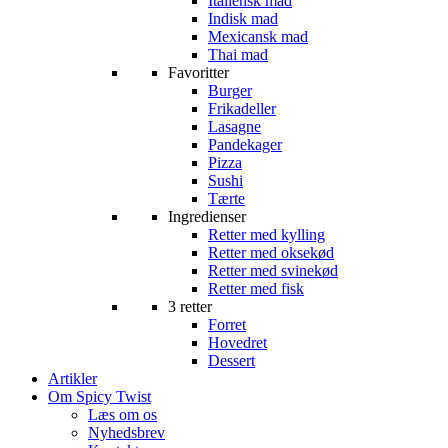
Italiensk mad
Indisk mad
Mexicansk mad
Thai mad
Favoritter
Burger
Frikadeller
Lasagne
Pandekager
Pizza
Sushi
Tærte
Ingredienser
Retter med kylling
Retter med oksekød
Retter med svinekød
Retter med fisk
3 retter
Forret
Hovedret
Dessert
Artikler
Om Spicy Twist
Læs om os
Nyhedsbrev