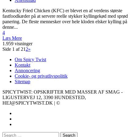
Aftensmad
Kentucky Fried Chicken (KFC) er blevet en af verdens største
fastfoodkæder på at servere reelle stykker kyllingekød med sprød
panering. De fleste mennesker over hele kloden elsker kylling på
denne...
4
Læs Mere
1.959 visninger
Side 1 af 2
1
2
»
Om Spicy Twist
Kontakt
Annoncering
Cookie- og privatlivspolitik
Sitemap
SPICYTWIST: OPSKRIFTER MED MASSER AF SMAG -
LIGUSTERVEJ 12, 3390 HUNDESTED,
HEJ@SPICYTWIST.DK | ©