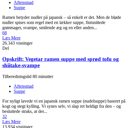
Aftensmad
Suppe
Ramen betyder nudler på japansk – så enkelt er det. Men de bløde
nudler spises som regel med en lækker suppe, fintsnittede
grøntsager, svampe, smilende æg og en eller anden...
68
Læs Mere
26.343 visninger
Del
Opskrift: Vegetar ramen suppe med sprød tofu og
shiitake-svampe
Tilberedningstid 80 minutter
Aftensmad
Suppe
For nyligt lavede vi en japansk ramen suppe (nudelsuppe) baseret på
kogt og stegt kylling. Vi synes selv, vi slap ret heldigt fra den – og
besluttede straks, at der...
32
Læs Mere
13.934 visninger