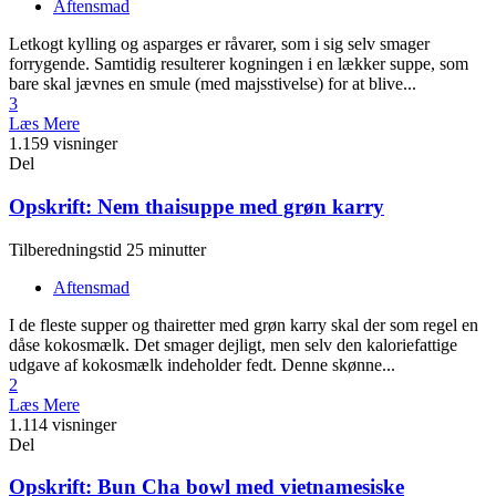
Aftensmad
Letkogt kylling og asparges er råvarer, som i sig selv smager
forrygende. Samtidig resulterer kogningen i en lækker suppe, som
bare skal jævnes en smule (med majsstivelse) for at blive...
3
Læs Mere
1.159 visninger
Del
Opskrift: Nem thaisuppe med grøn karry
Tilberedningstid 25 minutter
Aftensmad
I de fleste supper og thairetter med grøn karry skal der som regel en
dåse kokosmælk. Det smager dejligt, men selv den kaloriefattige
udgave af kokosmælk indeholder fedt. Denne skønne...
2
Læs Mere
1.114 visninger
Del
Opskrift: Bun Cha bowl med vietnamesiske