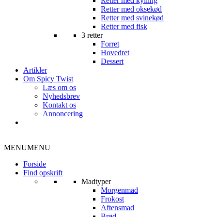
Retter med kylling
Retter med oksekød
Retter med svinekød
Retter med fisk
3 retter
Forret
Hovedret
Dessert
Artikler
Om Spicy Twist
Læs om os
Nyhedsbrev
Kontakt os
Annoncering
MENU
MENU
Forside
Find opskrift
Madtyper
Morgenmad
Frokost
Aftensmad
Brød