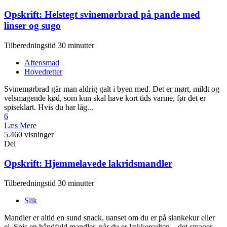
Opskrift: Helstegt svinemørbrad på pande med
linser og sugo
Tilberedningstid 30 minutter
Aftensmad
Hovedretter
Svinemørbrad går man aldrig galt i byen med. Det er mørt, mildt og
velsmagende kød, som kun skal have kort tids varme, før det er
spiseklart. Hvis du har låg...
6
Læs Mere
5.460 visninger
Del
Opskrift: Hjemmelavede lakridsmandler
Tilberedningstid 30 minutter
Slik
Mandler er altid en sund snack, uanset om du er på slankekur eller
ej. Spis en håndfuld mandler, når du er lækkersulten – det smager