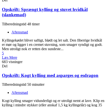
Del
Opskrift: Sprængt kylling og stuvet hvidkål
(slankemad)
Tilberedningstid 48 timer
Aftensmad
Kyllingekødet bliver saftigt, blødt og let salt. Den fiberrige hvidkål
er mør og ligger i en cremet stuvning, som smager syndigt og godt.
Men utroligt nok er retten den sundeste...
5
Læs Mere
683 visninger
Del
Opskrift: Kogt kylling med asparges og esdragon
Tilberedningstid 50 minutter
Aftensmad
Kogt kylling smager vidunderligt og er utroligt nemt at lave. Klip en
kylling i mindre stykker (eller anskaf 1,5 kg kyllingelår) og kog 35