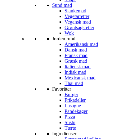
Sund mad
Slankemad
Vegetarretter
Vegansk mad
Grøntsagsretter
Wok
Jorden rundt
Amerikansk mad
Dansk mad
Fransk mad
Græsk mad
Italiensk mad
Indisk mad
Mexicansk mad
Thai mad
Favoritter
Burger
Frikadeller
Lasagne
Pandekager
Pizza
Sushi
Tærte
Ingredienser