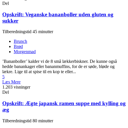
Del
Opskrift: Veganske bananboller uden gluten og
sukker
Tilberedningstid 45 minutter
Brunch
Brød
Morgenmad
’Bananboller’ kalder vi de 8 små lækkerbiskner. De kunne også
hedde banankager eller bananmuffins, for de er søde, bløde og
lækre. Lige til at spise til en kop te eller...
5
Læs Mere
1.203 visninger
Del
Opskrift: Ægte japansk ramen suppe med kylling og
æg
Tilberedningstid 80 minutter