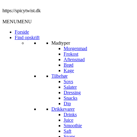
https://spicytwist.dk
MENU
MENU
Forside
Find opskrift
Madtyper
Morgenmad
Frokost
Aftensmad
Brød
Kage
Tilbehør
Sovs
Salater
Dressing
Snacks
Dip
Drikkevarer
Drinks
Juice
Smoothie
Saft
Snaps