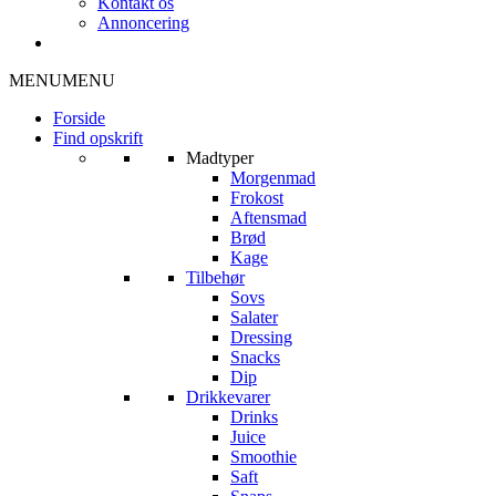
Kontakt os
Annoncering
MENU
MENU
Forside
Find opskrift
Madtyper
Morgenmad
Frokost
Aftensmad
Brød
Kage
Tilbehør
Sovs
Salater
Dressing
Snacks
Dip
Drikkevarer
Drinks
Juice
Smoothie
Saft