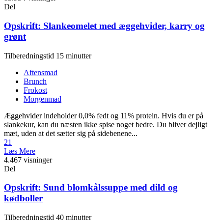
Del
Opskrift: Slankeomelet med æggehvider, karry og
grønt
Tilberedningstid 15 minutter
Aftensmad
Brunch
Frokost
Morgenmad
Æggehvider indeholder 0,0% fedt og 11% protein. Hvis du er på
slankekur, kan du næsten ikke spise noget bedre. Du bliver dejligt
mæt, uden at det sætter sig på sidebenene...
21
Læs Mere
4.467 visninger
Del
Opskrift: Sund blomkålssuppe med dild og
kødboller
Tilberedningstid 40 minutter