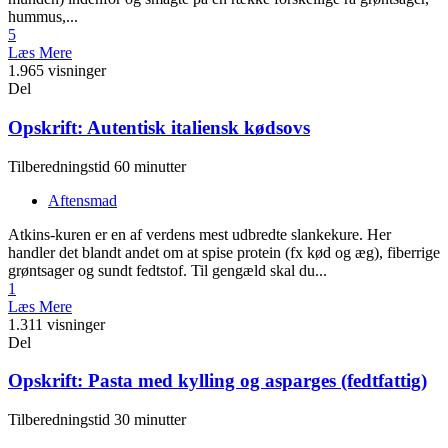
hummus,...
5
Læs Mere
1.965 visninger
Del
Opskrift: Autentisk italiensk kødsovs
Tilberedningstid 60 minutter
Aftensmad
Atkins-kuren er en af verdens mest udbredte slankekure. Her
handler det blandt andet om at spise protein (fx kød og æg), fiberrige
grøntsager og sundt fedtstof. Til gengæld skal du...
1
Læs Mere
1.311 visninger
Del
Opskrift: Pasta med kylling og asparges (fedtfattig)
Tilberedningstid 30 minutter