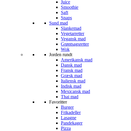
Juice
Smoothie
Saft
Snaps
Sund mad
Slankemad
Vegetarretter
Vegansk mad
Grøntsagsretter
Wok
Jorden rundt
Amerikansk mad
Dansk mad
Fransk mad
Græsk mad
Italiensk mad
Indisk mad
Mexicansk mad
Thai mad
Favoritter
Burger
Frikadeller
Lasagne
Pandekager
Pizza