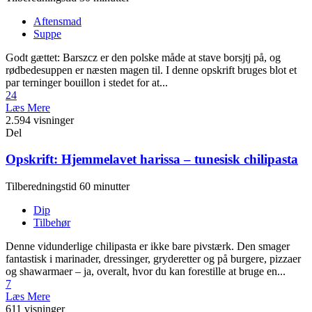
Aftensmad
Suppe
Godt gættet: Barszcz er den polske måde at stave borsjtj på, og
rødbedesuppen er næsten magen til. I denne opskrift bruges blot et
par terninger bouillon i stedet for at...
24
Læs Mere
2.594 visninger
Del
Opskrift: Hjemmelavet harissa – tunesisk chilipasta
Tilberedningstid 60 minutter
Dip
Tilbehør
Denne vidunderlige chilipasta er ikke bare pivstærk. Den smager
fantastisk i marinader, dressinger, gryderetter og på burgere, pizzaer
og shawarmaer – ja, overalt, hvor du kan forestille at bruge en...
7
Læs Mere
611 visninger