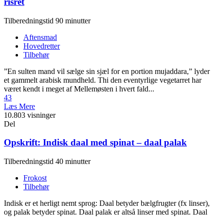
risret
Tilberedningstid 90 minutter
Aftensmad
Hovedretter
Tilbehør
”En sulten mand vil sælge sin sjæl for en portion mujaddara,” lyder
et gammelt arabisk mundheld. Thi den eventyrlige vegetarret har
været kendt i meget af Mellemøsten i hvert fald...
43
Læs Mere
10.803 visninger
Del
Opskrift: Indisk daal med spinat – daal palak
Tilberedningstid 40 minutter
Frokost
Tilbehør
Indisk er et herligt nemt sprog: Daal betyder bælgfrugter (fx linser),
og palak betyder spinat. Daal palak er altså linser med spinat. Daal