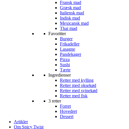
Fransk mad
Græsk mad
Italiensk mad
Indisk mad
Mexicansk mad
Thai mad
Favoritter
Burger
Frikadeller
Lasagne
Pandekager
Pizza
Sushi
Tærte
Ingredienser
Retter med kylling
Retter med oksekød
Retter med svinekød
Retter med fisk
3 retter
Forret
Hovedret
Dessert
Artikler
Om Spicy Twist