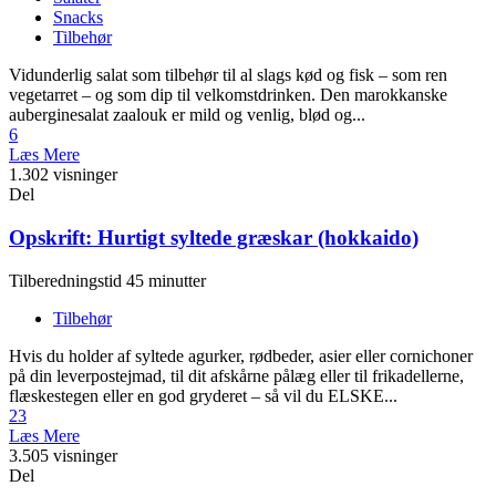
Snacks
Tilbehør
Vidunderlig salat som tilbehør til al slags kød og fisk – som ren
vegetarret – og som dip til velkomstdrinken. Den marokkanske
auberginesalat zaalouk er mild og venlig, blød og...
6
Læs Mere
1.302 visninger
Del
Opskrift: Hurtigt syltede græskar (hokkaido)
Tilberedningstid 45 minutter
Tilbehør
Hvis du holder af syltede agurker, rødbeder, asier eller cornichoner
på din leverpostejmad, til dit afskårne pålæg eller til frikadellerne,
flæskestegen eller en god gryderet – så vil du ELSKE...
23
Læs Mere
3.505 visninger
Del