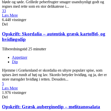
bløde og søde. Grillede peberfrugter smager usandsynligt godt og
regnes med rette som en stor delikatesse i...
33
Læs Mere
6.448 visninger
Del
Opskrift: Skordalia – autentisk græsk kartoffel- og
hvidløgsdip
Tilberedningstid 25 minutter
Appetizer
Dip
Hjemme i Grækenland er skordalia en uhyre populær spise, som
spises året rundt af høj og lav. Skordo betyder hvidløg, og ja, der er
store mængder hvidløg i retten. Desuden...
5
Læs Mere
1.976 visninger
Del
Opskrift: Græsk auberginedip – melitzanosalata