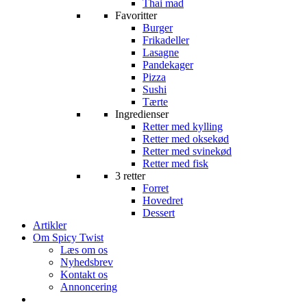
Thai mad
Favoritter
Burger
Frikadeller
Lasagne
Pandekager
Pizza
Sushi
Tærte
Ingredienser
Retter med kylling
Retter med oksekød
Retter med svinekød
Retter med fisk
3 retter
Forret
Hovedret
Dessert
Artikler
Om Spicy Twist
Læs om os
Nyhedsbrev
Kontakt os
Annoncering