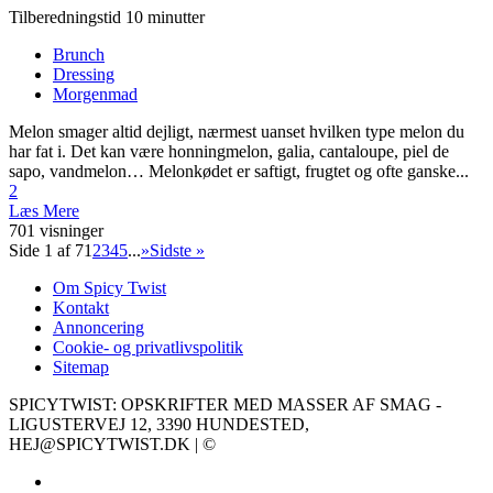
Tilberedningstid 10 minutter
Brunch
Dressing
Morgenmad
Melon smager altid dejligt, nærmest uanset hvilken type melon du
har fat i. Det kan være honningmelon, galia, cantaloupe, piel de
sapo, vandmelon… Melonkødet er saftigt, frugtet og ofte ganske...
2
Læs Mere
701 visninger
Side 1 af 7
1
2
3
4
5
...
»
Sidste »
Om Spicy Twist
Kontakt
Annoncering
Cookie- og privatlivspolitik
Sitemap
SPICYTWIST: OPSKRIFTER MED MASSER AF SMAG -
LIGUSTERVEJ 12, 3390 HUNDESTED,
HEJ@SPICYTWIST.DK | ©