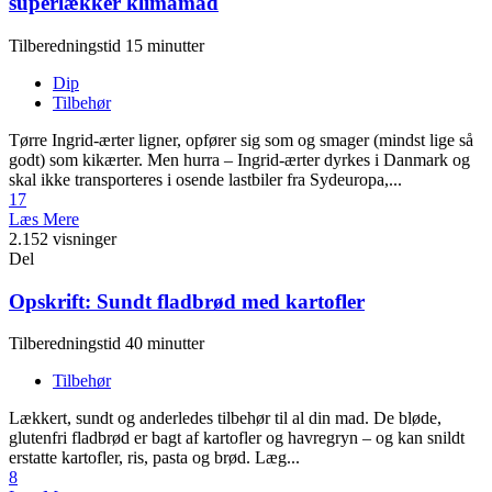
superlækker klimamad
Tilberedningstid 15 minutter
Dip
Tilbehør
Tørre Ingrid-ærter ligner, opfører sig som og smager (mindst lige så
godt) som kikærter. Men hurra – Ingrid-ærter dyrkes i Danmark og
skal ikke transporteres i osende lastbiler fra Sydeuropa,...
17
Læs Mere
2.152 visninger
Del
Opskrift: Sundt fladbrød med kartofler
Tilberedningstid 40 minutter
Tilbehør
Lækkert, sundt og anderledes tilbehør til al din mad. De bløde,
glutenfri fladbrød er bagt af kartofler og havregryn – og kan snildt
erstatte kartofler, ris, pasta og brød. Læg...
8