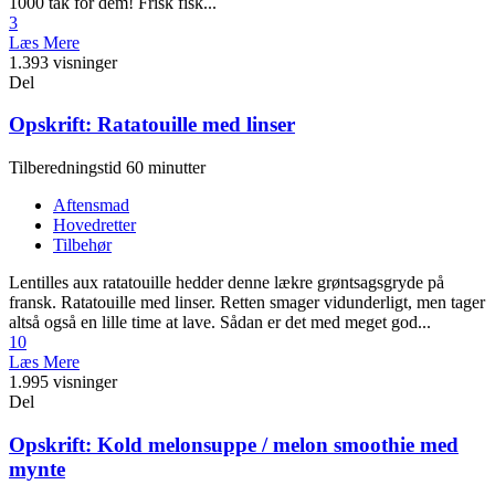
1000 tak for dem! Frisk fisk...
3
Læs Mere
1.393 visninger
Del
Opskrift: Ratatouille med linser
Tilberedningstid 60 minutter
Aftensmad
Hovedretter
Tilbehør
Lentilles aux ratatouille hedder denne lækre grøntsagsgryde på
fransk. Ratatouille med linser. Retten smager vidunderligt, men tager
altså også en lille time at lave. Sådan er det med meget god...
10
Læs Mere
1.995 visninger
Del
Opskrift: Kold melonsuppe / melon smoothie med
mynte