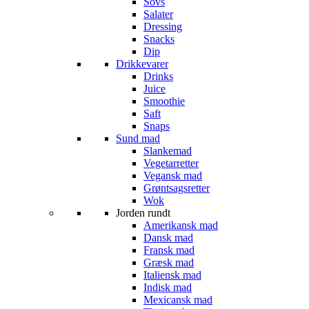
Sovs
Salater
Dressing
Snacks
Dip
Drikkevarer
Drinks
Juice
Smoothie
Saft
Snaps
Sund mad
Slankemad
Vegetarretter
Vegansk mad
Grøntsagsretter
Wok
Jorden rundt
Amerikansk mad
Dansk mad
Fransk mad
Græsk mad
Italiensk mad
Indisk mad
Mexicansk mad