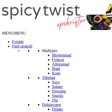
MENU
MENU
Forside
Find opskrift
Madtyper
Morgenmad
Frokost
Aftensmad
Brød
Kage
Tilbehør
Sovs
Salater
Dressing
Snacks
Dip
Drikkevarer
Drinks