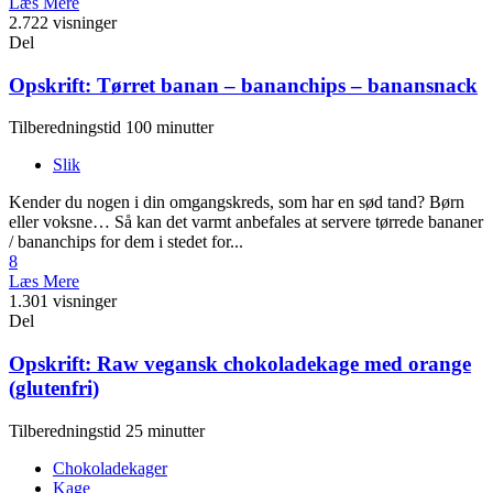
Læs Mere
2.722 visninger
Del
Opskrift: Tørret banan – bananchips – banansnack
Tilberedningstid 100 minutter
Slik
Kender du nogen i din omgangskreds, som har en sød tand? Børn
eller voksne… Så kan det varmt anbefales at servere tørrede bananer
/ bananchips for dem i stedet for...
8
Læs Mere
1.301 visninger
Del
Opskrift: Raw vegansk chokoladekage med orange
(glutenfri)
Tilberedningstid 25 minutter
Chokoladekager
Kage