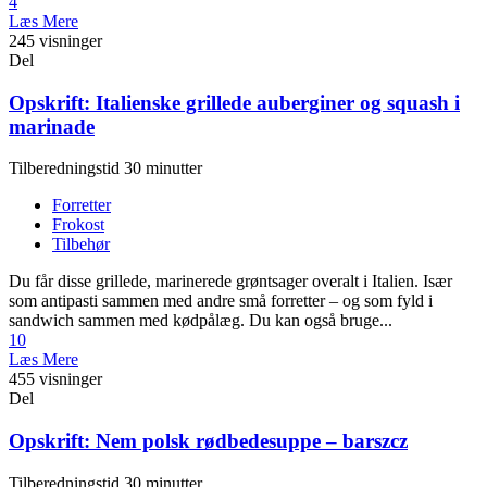
4
Læs Mere
245 visninger
Del
Opskrift: Italienske grillede auberginer og squash i
marinade
Tilberedningstid 30 minutter
Forretter
Frokost
Tilbehør
Du får disse grillede, marinerede grøntsager overalt i Italien. Især
som antipasti sammen med andre små forretter – og som fyld i
sandwich sammen med kødpålæg. Du kan også bruge...
10
Læs Mere
455 visninger
Del
Opskrift: Nem polsk rødbedesuppe – barszcz
Tilberedningstid 30 minutter