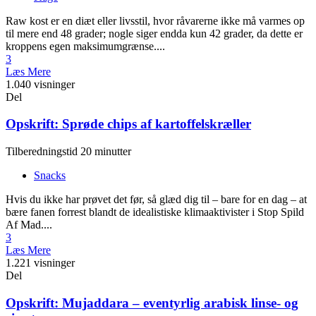
Raw kost er en diæt eller livsstil, hvor råvarerne ikke må varmes op
til mere end 48 grader; nogle siger endda kun 42 grader, da dette er
kroppens egen maksimumgrænse....
3
Læs Mere
1.040 visninger
Del
Opskrift: Sprøde chips af kartoffelskræller
Tilberedningstid 20 minutter
Snacks
Hvis du ikke har prøvet det før, så glæd dig til – bare for en dag – at
bære fanen forrest blandt de idealistiske klimaaktivister i Stop Spild
Af Mad....
3
Læs Mere
1.221 visninger
Del
Opskrift: Mujaddara – eventyrlig arabisk linse- og