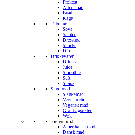
Frokost
Aftensmad
Brød
Kage
Tilbehør
Sovs
Salater
Dressing
Snacks
Dip
Drikkevarer
Drinks
Juice
Smoothie
Saft
Snaps
Sund mad
Slankemad
Vegetarretter
Vegansk mad
Grøntsagsretter
Wok
Jorden rundt
Amerikansk mad
Dansk mad