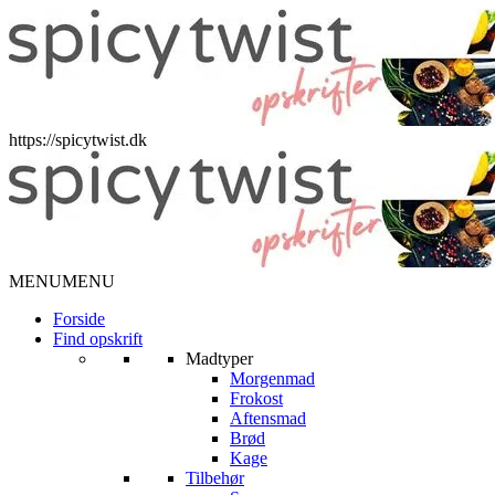
https://spicytwist.dk
MENU
MENU
Forside
Find opskrift
Madtyper
Morgenmad
Frokost
Aftensmad
Brød
Kage
Tilbehør