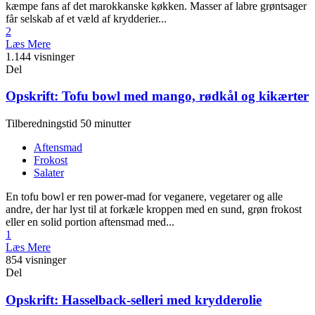
kæmpe fans af det marokkanske køkken. Masser af labre grøntsager
får selskab af et væld af krydderier...
2
Læs Mere
1.144 visninger
Del
Opskrift: Tofu bowl med mango, rødkål og kikærter
Tilberedningstid 50 minutter
Aftensmad
Frokost
Salater
En tofu bowl er ren power-mad for veganere, vegetarer og alle
andre, der har lyst til at forkæle kroppen med en sund, grøn frokost
eller en solid portion aftensmad med...
1
Læs Mere
854 visninger
Del
Opskrift: Hasselback-selleri med krydderolie