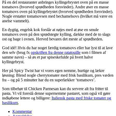
På en del restauranter anbringes kyllingebrystet oven på en masse
tomatsovs (hvorved sprødheden forsvinder). Andre øser en masse
tomatsovs oven på kyllingebrystet (hvorved sprødheden forsvinder).
Nogle erstatter tomatsovsen med bechamelsovs (hvilket må være en
anelse vammelt).
En dygtig, engelsk kok forslår at nøjes med at øse en smule
tomatsovs oven på den sprødstegte kylling, dække med de to slags
ost og bage i ovnen. Herved bevares det meste af sprødheden.
God idé! Hvis du har noget færdig tomatsovs eller har lyst til at lave
den selv (brug fx
opskriften fra denne ratatouille
som i filmen af
samme navn) – så øs et par spiseskefulde på hvert halve
kyllingebryst.
Her på Spicy Twist har vi vores egen nemme, hurtige og lækre
løsning: Blend nogle cherrytomater med frisk basilikum, pres væden
fra – og på 5 minutter har du en superlækker ‘tomatsovs’.
Som tilbehør til Chicken Parmesan kan du servere alt fra fritter til
pasta. Vi vil foreslå denne supernemme pastaret, som også vil gøre
indkøbene lettere og billigere:
Italiensk pasta med friske tomater og
basilikum
.
Kommentar