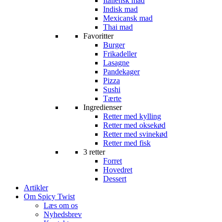
Italiensk mad
Indisk mad
Mexicansk mad
Thai mad
Favoritter
Burger
Frikadeller
Lasagne
Pandekager
Pizza
Sushi
Tærte
Ingredienser
Retter med kylling
Retter med oksekød
Retter med svinekød
Retter med fisk
3 retter
Forret
Hovedret
Dessert
Artikler
Om Spicy Twist
Læs om os
Nyhedsbrev