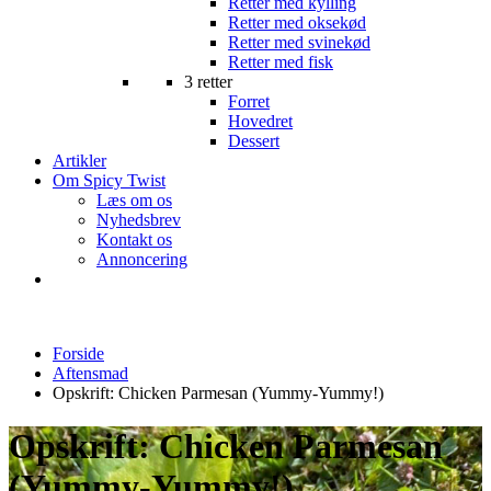
Retter med kylling
Retter med oksekød
Retter med svinekød
Retter med fisk
3 retter
Forret
Hovedret
Dessert
Artikler
Om Spicy Twist
Læs om os
Nyhedsbrev
Kontakt os
Annoncering
Forside
Aftensmad
Opskrift: Chicken Parmesan (Yummy-Yummy!)
Opskrift: Chicken Parmesan
(Yummy-Yummy!)