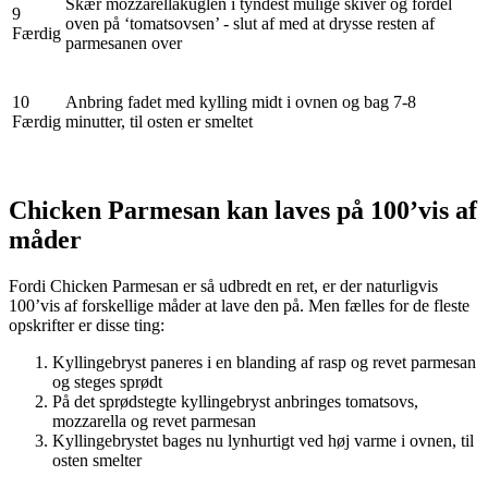
Skær mozzarellakuglen i tyndest mulige skiver og fordel
9
oven på ‘tomatsovsen’ - slut af med at drysse resten af
Færdig
parmesanen over
10
Anbring fadet med kylling midt i ovnen og bag 7-8
Færdig
minutter, til osten er smeltet
Chicken Parmesan kan laves på 100’vis af
måder
Fordi Chicken Parmesan er så udbredt en ret, er der naturligvis
100’vis af forskellige måder at lave den på. Men fælles for de fleste
opskrifter er disse ting:
Kyllingebryst paneres i en blanding af rasp og revet parmesan
og steges sprødt
På det sprødstegte kyllingebryst anbringes tomatsovs,
mozzarella og revet parmesan
Kyllingebrystet bages nu lynhurtigt ved høj varme i ovnen, til
osten smelter