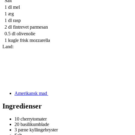
Salt
1 dl
mel
1
æg
1 dl
rasp
2 dl
fintrevet parmesan
0.5 dl
olivenolie
1 kugle
frisk mozzarella
Land:
Amerikansk mad
Ingredienser
10
cherrytomater
20
basilikumblade
3
pæne kyllingebryster