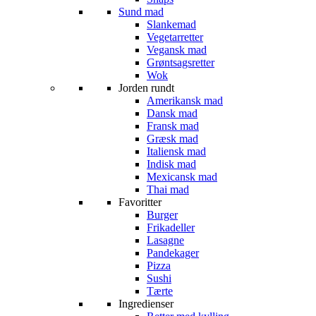
Sund mad
Slankemad
Vegetarretter
Vegansk mad
Grøntsagsretter
Wok
Jorden rundt
Amerikansk mad
Dansk mad
Fransk mad
Græsk mad
Italiensk mad
Indisk mad
Mexicansk mad
Thai mad
Favoritter
Burger
Frikadeller
Lasagne
Pandekager
Pizza
Sushi
Tærte
Ingredienser