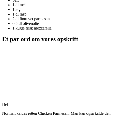
Salt
1 dl
mel
1
æg
1 dl
rasp
2 dl
fintrevet parmesan
0.5 dl
olivenolie
1 kugle
frisk mozzarella
Et par ord om vores opskrift
Del
Normalt kaldes retten Chicken Parmesan. Man kan også kalde den