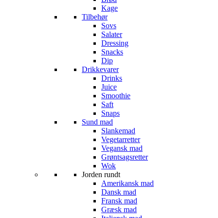
Kage
Tilbehør
Sovs
Salater
Dressing
Snacks
Dip
Drikkevarer
Drinks
Juice
Smoothie
Saft
Snaps
Sund mad
Slankemad
Vegetarretter
Vegansk mad
Grøntsagsretter
Wok
Jorden rundt
Amerikansk mad
Dansk mad
Fransk mad
Græsk mad