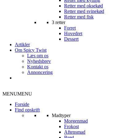
Retter med kylling
Retter med oksekød
Retter med svinekød
Retter med fisk
3 retter
Forret
Hovedret
Dessert
Artikler
Om Spicy Twist
Læs om os
Nyhedsbrev
Kontakt os
Annoncering
MENU
MENU
Forside
Find opskrift
Madtyper
Morgenmad
Frokost
Aftensmad
Brød