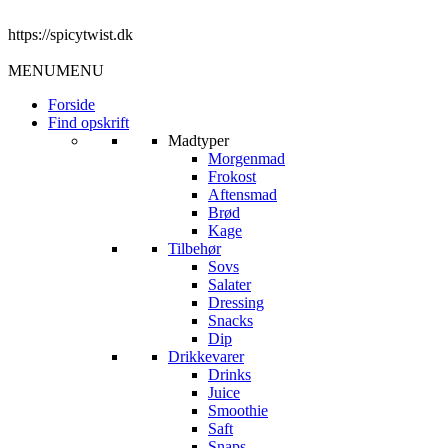
https://spicytwist.dk
MENU
MENU
Forside
Find opskrift
Madtyper
Morgenmad
Frokost
Aftensmad
Brød
Kage
Tilbehør
Sovs
Salater
Dressing
Snacks
Dip
Drikkevarer
Drinks
Juice
Smoothie
Saft
Snaps