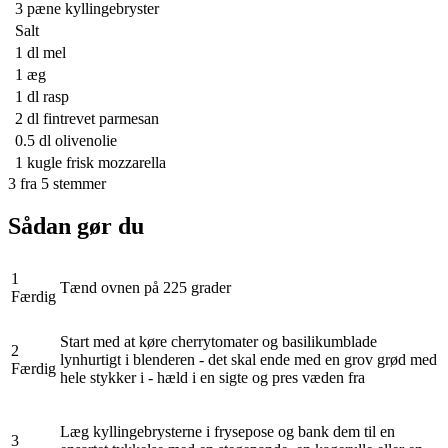
3
pæne kyllingebryster
Salt
1 dl
mel
1
æg
1 dl
rasp
2 dl
fintrevet parmesan
0.5 dl
olivenolie
1 kugle
frisk mozzarella
3
fra
5
stemmer
Sådan gør du
1
Tænd ovnen på 225 grader
Færdig
Start med at køre cherrytomater og basilikumblade
2
lynhurtigt i blenderen - det skal ende med en grov grød med
Færdig
hele stykker i - hæld i en sigte og pres væden fra
Læg kyllingebrysterne i frysepose og bank dem til en
3