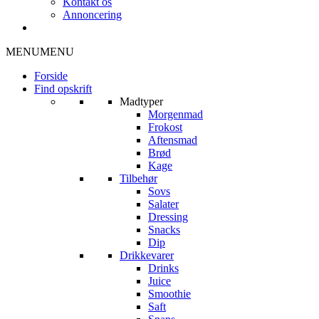
Kontakt os
Annoncering
MENU
MENU
Forside
Find opskrift
Madtyper
Morgenmad
Frokost
Aftensmad
Brød
Kage
Tilbehør
Sovs
Salater
Dressing
Snacks
Dip
Drikkevarer
Drinks
Juice
Smoothie
Saft