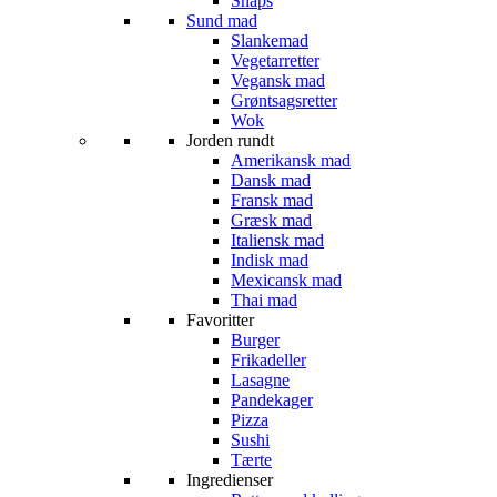
Snaps
Sund mad
Slankemad
Vegetarretter
Vegansk mad
Grøntsagsretter
Wok
Jorden rundt
Amerikansk mad
Dansk mad
Fransk mad
Græsk mad
Italiensk mad
Indisk mad
Mexicansk mad
Thai mad
Favoritter
Burger
Frikadeller
Lasagne
Pandekager
Pizza
Sushi
Tærte
Ingredienser