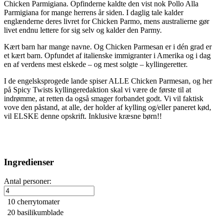
Chicken Parmigiana. Opfinderne kaldte den vist nok Pollo Alla
Parmigiana for mange herrens år siden. I daglig tale kalder
englænderne deres livret for Chicken Parmo, mens australierne gør
livet endnu lettere for sig selv og kalder den Parmy.
Kært barn har mange navne. Og Chicken Parmesan er i dén grad er
et kært barn. Opfundet af italienske immigranter i Amerika og i dag
en af verdens mest elskede – og mest solgte – kyllingeretter.
I de engelsksprogede lande spiser ALLE Chicken Parmesan, og her
på Spicy Twists kyllingeredaktion skal vi være de første til at
indrømme, at retten da også smager forbandet godt. Vi vil faktisk
vove den påstand, at alle, der holder af kylling og/eller paneret kød,
vil ELSKE denne opskrift. Inklusive kræsne børn!!
Ingredienser
Antal personer:
10
cherrytomater
20
basilikumblade