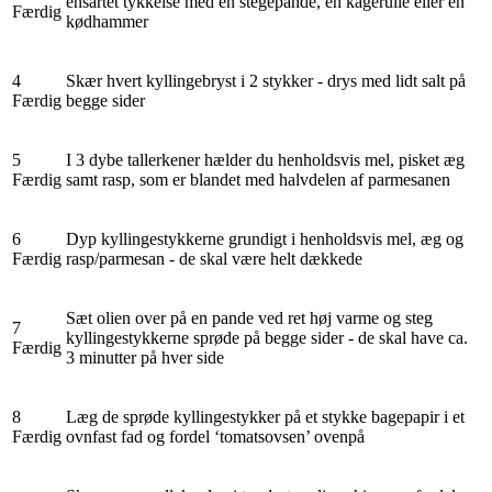
ensartet tykkelse med en stegepande, en kagerulle eller en
Færdig
kødhammer
4
Skær hvert kyllingebryst i 2 stykker - drys med lidt salt på
Færdig
begge sider
5
I 3 dybe tallerkener hælder du henholdsvis mel, pisket æg
Færdig
samt rasp, som er blandet med halvdelen af parmesanen
6
Dyp kyllingestykkerne grundigt i henholdsvis mel, æg og
Færdig
rasp/parmesan - de skal være helt dækkede
Sæt olien over på en pande ved ret høj varme og steg
7
kyllingestykkerne sprøde på begge sider - de skal have ca.
Færdig
3 minutter på hver side
8
Læg de sprøde kyllingestykker på et stykke bagepapir i et
Færdig
ovnfast fad og fordel ‘tomatsovsen’ ovenpå