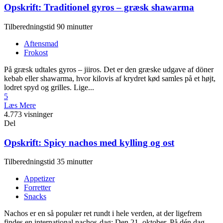
Opskrift: Traditionel gyros – græsk shawarma
Tilberedningstid 90 minutter
Aftensmad
Frokost
På græsk udtales gyros – jiiros. Det er den græske udgave af döner
kebab eller shawarma, hvor kilovis af krydret kød samles på et højt,
lodret spyd og grilles. Lige...
5
Læs Mere
4.773 visninger
Del
Opskrift: Spicy nachos med kylling og ost
Tilberedningstid 35 minutter
Appetizer
Forretter
Snacks
Nachos er en så populær ret rundt i hele verden, at der ligefrem
findes en international nachos-dag: Den 21. oktober. På dén dag