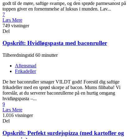
godt til de møre, saftige svampe, og den sprøde parmesanost på
toppen giver en fornemmelse af luksus i munden. Lav...
7
Læs Mere
749 visninger
Del
Opskrift: Hvidløgspasta med baconruller
Tilberedningstid 60 minutter
Aftensmad
Frikadeller
De her baconruller smager VILDT godt! Forestil dig saftige
frikadeller med en sprød skorpe af bacon. Mums filibaba! Vi
foreslår, at du serverer baconrullerne på en hurtig omgang
hvidløgspasta –...
9
Læs Mere
1.016 visninger
Del
Opskrift: Perfekt surdejspizza (med kartofler og