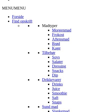
MENU
MENU
Forside
Find opskrift
Madtyper
Morgenmad
Frokost
Aftensmad
Brød
Kage
Tilbehør
Sovs
Salater
Dressing
Snacks
Dip
Drikkevarer
Drinks
Juice
Smoothie
Saft
Snaps
Sund mad
Slankemad