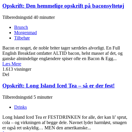
Opskrift: Den hemmelige opskrift på baconsyltetøj
Tilberedningstid 40 minutter
Brunch
Morgenmad
Tilbehør
Bacon er noget, de noble briter tager særdeles alvorligt. En Full
English Breakfast omfatter ALTID bacon, helst masser af det, og
ganske almindelige englændere spiser ofte en Bacon & Egg...
Læs Mere
1.613 visninger
Del
Opskrift: Long Island Iced Tea – så er der fest!
Tilberedningstid 5 minutter
Drinks
Long Island Iced Tea er FESTDRINKEN for alle, der kan li’ sprut,
cola – og virkningen af begge dele. Navnet lyder harmløst, smagen
er også ret uskyldig… MEN den amerikanske...