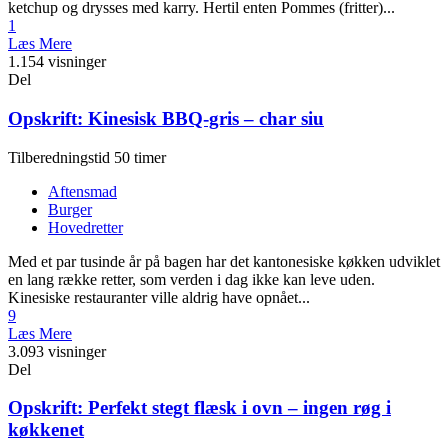
ketchup og drysses med karry. Hertil enten Pommes (fritter)...
1
Læs Mere
1.154 visninger
Del
Opskrift: Kinesisk BBQ-gris – char siu
Tilberedningstid 50 timer
Aftensmad
Burger
Hovedretter
Med et par tusinde år på bagen har det kantonesiske køkken udviklet
en lang række retter, som verden i dag ikke kan leve uden.
Kinesiske restauranter ville aldrig have opnået...
9
Læs Mere
3.093 visninger
Del
Opskrift: Perfekt stegt flæsk i ovn – ingen røg i
køkkenet