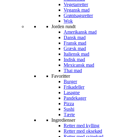
Vegetarretter
Vegansk mad
Grøntsagsretter
Wok
Jorden rundt
Amerikansk mad
Dansk mad
Fransk mad
Græsk mad
Italiensk mad
Indisk mad
Mexicansk mad
Thai mad
Favoritter
Burger
Frikadeller
Lasagne
Pandekager
Pizza
Sushi
Tærte
Ingredienser
Retter med kylling
Retter med oksekød
Retter med svinekød