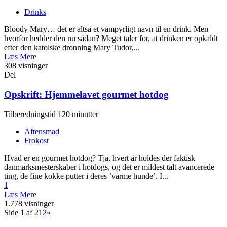
Drinks
Bloody Mary… det er altså et vampyrligt navn til en drink. Men
hvorfor hedder den nu sådan? Meget taler for, at drinken er opkaldt
efter den katolske dronning Mary Tudor,...
Læs Mere
308 visninger
Del
Opskrift: Hjemmelavet gourmet hotdog
Tilberedningstid 120 minutter
Aftensmad
Frokost
Hvad er en gourmet hotdog? Tja, hvert år holdes der faktisk
danmarksmesterskaber i hotdogs, og det er mildest talt avancerede
ting, de fine kokke putter i deres ’varme hunde’. I...
1
Læs Mere
1.778 visninger
Side 1 af 2
1
2
»