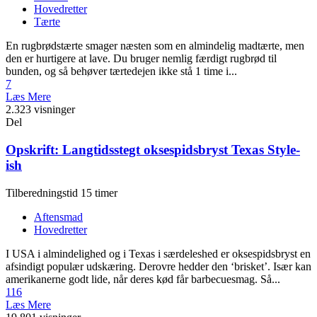
Hovedretter
Tærte
En rugbrødstærte smager næsten som en almindelig madtærte, men
den er hurtigere at lave. Du bruger nemlig færdigt rugbrød til
bunden, og så behøver tærtedejen ikke stå 1 time i...
7
Læs Mere
2.323 visninger
Del
Opskrift: Langtidsstegt oksespidsbryst Texas Style-
ish
Tilberedningstid 15 timer
Aftensmad
Hovedretter
I USA i almindelighed og i Texas i særdeleshed er oksespidsbryst en
afsindigt populær udskæring. Derovre hedder den ‘brisket’. Især kan
amerikanerne godt lide, når deres kød får barbecuesmag. Så...
116
Læs Mere