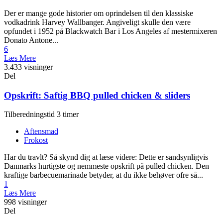
Der er mange gode historier om oprindelsen til den klassiske
vodkadrink Harvey Wallbanger. Angiveligt skulle den være
opfundet i 1952 på Blackwatch Bar i Los Angeles af mestermixeren
Donato Antone...
6
Læs Mere
3.433 visninger
Del
Opskrift: Saftig BBQ pulled chicken & sliders
Tilberedningstid 3 timer
Aftensmad
Frokost
Har du travlt? Så skynd dig at læse videre: Dette er sandsynligvis
Danmarks hurtigste og nemmeste opskrift på pulled chicken. Den
kraftige barbecuemarinade betyder, at du ikke behøver ofre så...
1
Læs Mere
998 visninger
Del