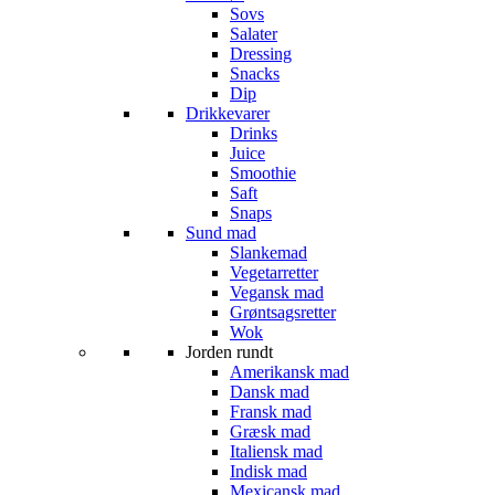
Sovs
Salater
Dressing
Snacks
Dip
Drikkevarer
Drinks
Juice
Smoothie
Saft
Snaps
Sund mad
Slankemad
Vegetarretter
Vegansk mad
Grøntsagsretter
Wok
Jorden rundt
Amerikansk mad
Dansk mad
Fransk mad
Græsk mad
Italiensk mad
Indisk mad
Mexicansk mad