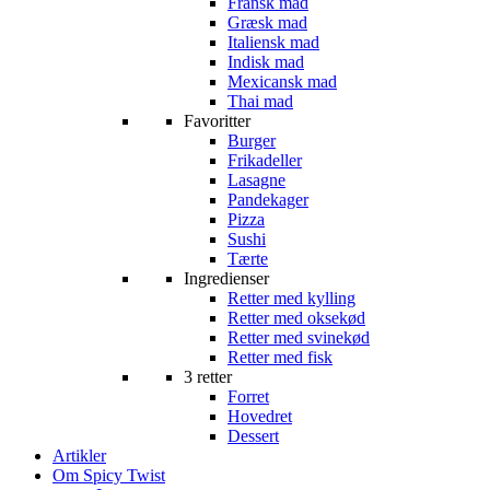
Fransk mad
Græsk mad
Italiensk mad
Indisk mad
Mexicansk mad
Thai mad
Favoritter
Burger
Frikadeller
Lasagne
Pandekager
Pizza
Sushi
Tærte
Ingredienser
Retter med kylling
Retter med oksekød
Retter med svinekød
Retter med fisk
3 retter
Forret
Hovedret
Dessert
Artikler
Om Spicy Twist