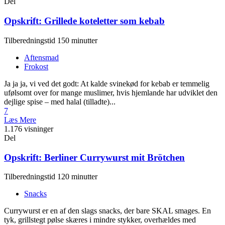
Del
Opskrift: Grillede koteletter som kebab
Tilberedningstid 150 minutter
Aftensmad
Frokost
Ja ja ja, vi ved det godt: At kalde svinekød for kebab er temmelig
ufølsomt over for mange muslimer, hvis hjemlande har udviklet den
dejlige spise – med halal (tilladte)...
7
Læs Mere
1.176 visninger
Del
Opskrift: Berliner Currywurst mit Brötchen
Tilberedningstid 120 minutter
Snacks
Currywurst er en af den slags snacks, der bare SKAL smages. En
tyk, grillstegt pølse skæres i mindre stykker, overhældes med