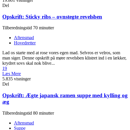
19.801 visninger
Del
Opskrift: Sticky ribs – ovnstegte revelsben
Tilberedningstid 70 minutter
Aftensmad
Hovedretter
Lad os starte med at rose vores egen mad. Selvros er velros, som
man siger. Denne opskrift på møre revelsben klistret ind i en lækker,
krydret sovs skal nok blive...
19
Læs Mere
5.835 visninger
Del
Opskrift: Ægte japansk ramen suppe med kylling og
æg
Tilberedningstid 80 minutter
Aftensmad
Suppe