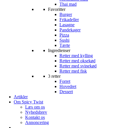
Thai mad
Favoritter
Burger
Frikadeller
Lasagne
Pandekager
Pizza
Sushi
Tærte
Ingredienser
Retter med kylling
Retter med oksekød
Retter med svinekød
Retter med fisk
3 retter
Forret
Hovedret
Dessert
Artikler
Om Spicy Twist
Læs om os
Nyhedsbrev
Kontakt os
Annoncering