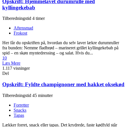
Opskrift: Hjemmelavet durumrulle med
kyllingekebab
Tilberedningstid 4 timer
Aftensmad
Frokost
Her får du opskriften på, hvordan du selv laver lækre durumruller
fra bunden: Nemme fladbrød – marineret grillet kyllingekebab på
spid – en skøn myntedressing – og salat. Hvis du...
10
Læs Mere
1.117 visninger
Del
Opskrift: Fyldte champignoner med hakket oksekød
Tilberedningstid 45 minutter
Forretter
Snacks
Tapas
Lækker forret, snack eller tapas. Det krydrede, faste kødfyld står