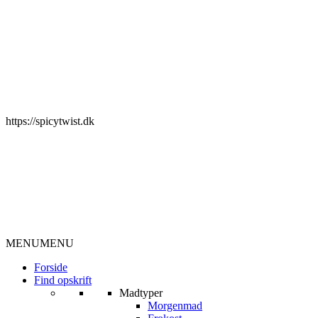
https://spicytwist.dk
MENU
MENU
Forside
Find opskrift
Madtyper
Morgenmad