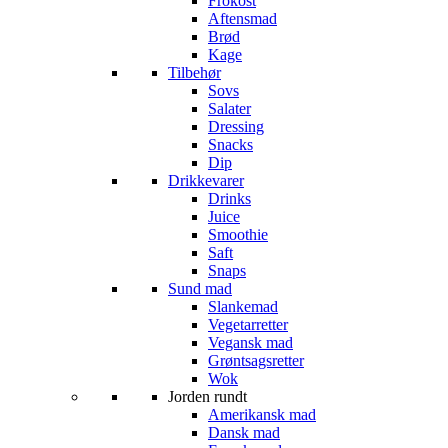
Frokost
Aftensmad
Brød
Kage
Tilbehør
Sovs
Salater
Dressing
Snacks
Dip
Drikkevarer
Drinks
Juice
Smoothie
Saft
Snaps
Sund mad
Slankemad
Vegetarretter
Vegansk mad
Grøntsagsretter
Wok
Jorden rundt
Amerikansk mad
Dansk mad