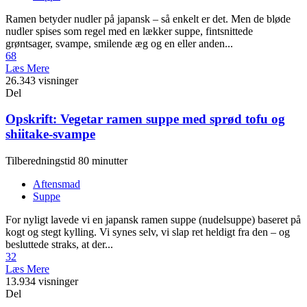
Ramen betyder nudler på japansk – så enkelt er det. Men de bløde
nudler spises som regel med en lækker suppe, fintsnittede
grøntsager, svampe, smilende æg og en eller anden...
68
Læs Mere
26.343 visninger
Del
Opskrift: Vegetar ramen suppe med sprød tofu og
shiitake-svampe
Tilberedningstid 80 minutter
Aftensmad
Suppe
For nyligt lavede vi en japansk ramen suppe (nudelsuppe) baseret på
kogt og stegt kylling. Vi synes selv, vi slap ret heldigt fra den – og
besluttede straks, at der...
32
Læs Mere
13.934 visninger
Del