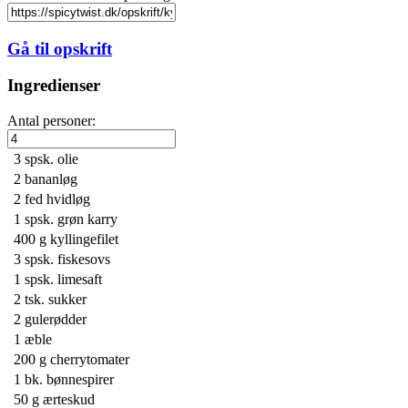
Gå til opskrift
Ingredienser
Antal personer:
3 spsk.
olie
2
bananløg
2
fed hvidløg
1 spsk.
grøn karry
400 g
kyllingefilet
3 spsk.
fiskesovs
1 spsk.
limesaft
2 tsk.
sukker
2
gulerødder
1
æble
200 g
cherrytomater
1 bk.
bønnespirer
50 g
ærteskud