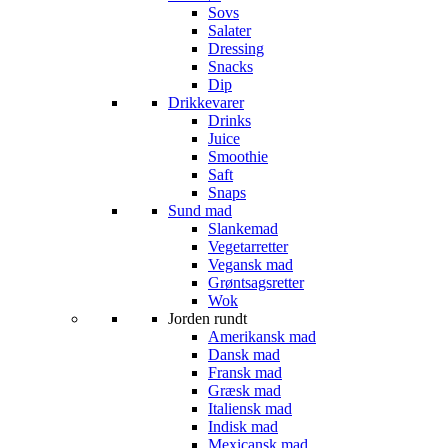
Sovs
Salater
Dressing
Snacks
Dip
Drikkevarer
Drinks
Juice
Smoothie
Saft
Snaps
Sund mad
Slankemad
Vegetarretter
Vegansk mad
Grøntsagsretter
Wok
Jorden rundt
Amerikansk mad
Dansk mad
Fransk mad
Græsk mad
Italiensk mad
Indisk mad
Mexicansk mad