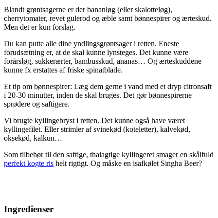
Blandt grøntsagerne er der bananløg (eller skalotteløg),
cherrytomater, revet gulerod og æble samt bønnespirer og ærteskud.
Men det er kun forslag.
Du kan putte alle dine yndlingsgrøntsager i retten. Eneste
forudsætning er, at de skal kunne lynsteges. Det kunne være
forårsløg, sukkerærter, bambusskud, ananas… Og ærteskuddene
kunne fx erstattes af friske spinatblade.
Et tip om bønnespirer: Læg dem gerne i vand med et dryp citronsaft
i 20-30 minutter, inden de skal bruges. Det gør bønnespirerne
sprødere og saftigere.
Vi brugte kyllingebryst i retten. Det kunne også have været
kyllingefilet. Eller strimler af svinekød (koteletter), kalvekød,
oksekød, kalkun…
Som tilbehør til den saftige, thaiagtige kyllingeret smager en skålfuld
perfekt kogte ris
helt rigtigt. Og måske en isafkølet Singha Beer?
Ingredienser