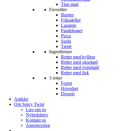
Thai mad
Favoritter
Burger
Frikadeller
Lasagne
Pandekager
Pizza
Sushi
Tærte
Ingredienser
Retter med kylling
Retter med oksekød
Retter med svinekød
Retter med fisk
3 retter
Forret
Hovedret
Dessert
Artikler
Om Spicy Twist
Læs om os
Nyhedsbrev
Kontakt os
Annoncering