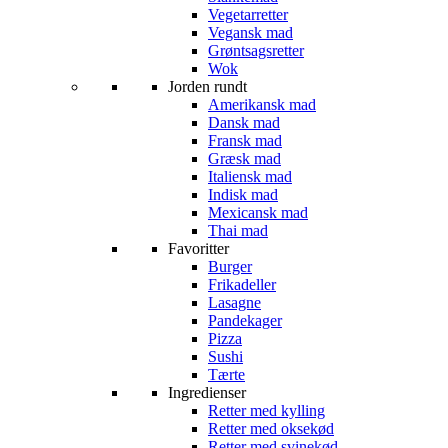
Vegetarretter
Vegansk mad
Grøntsagsretter
Wok
Jorden rundt
Amerikansk mad
Dansk mad
Fransk mad
Græsk mad
Italiensk mad
Indisk mad
Mexicansk mad
Thai mad
Favoritter
Burger
Frikadeller
Lasagne
Pandekager
Pizza
Sushi
Tærte
Ingredienser
Retter med kylling
Retter med oksekød
Retter med svinekød