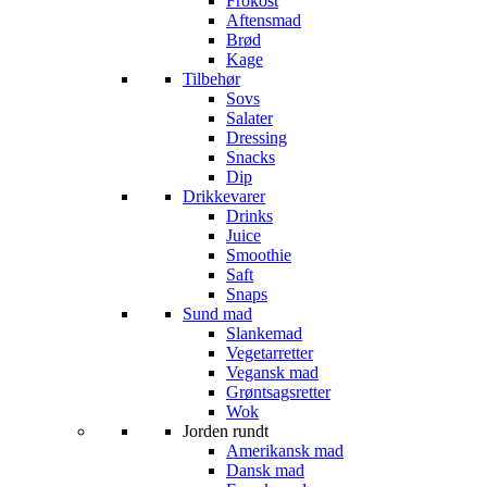
Frokost
Aftensmad
Brød
Kage
Tilbehør
Sovs
Salater
Dressing
Snacks
Dip
Drikkevarer
Drinks
Juice
Smoothie
Saft
Snaps
Sund mad
Slankemad
Vegetarretter
Vegansk mad
Grøntsagsretter
Wok
Jorden rundt
Amerikansk mad
Dansk mad