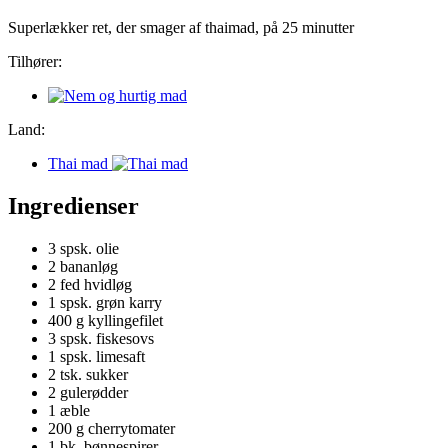
Superlækker ret, der smager af thaimad, på 25 minutter
Tilhører:
Land:
Thai mad
Ingredienser
3 spsk.
olie
2
bananløg
2
fed hvidløg
1 spsk.
grøn karry
400 g
kyllingefilet
3 spsk.
fiskesovs
1 spsk.
limesaft
2 tsk.
sukker
2
gulerødder
1
æble
200 g
cherrytomater
1 bk.
bønnespirer