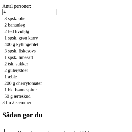
Antal personer:
3 spsk.
olie
2
bananløg
2
fed hvidløg
1 spsk.
grøn karry
400 g
kyllingefilet
3 spsk.
fiskesovs
1 spsk.
limesaft
2 tsk.
sukker
2
gulerødder
1
æble
200 g
cherrytomater
1 bk.
bønnespirer
50 g
ærteskud
3
fra
2
stemmer
Sådan gør du
1