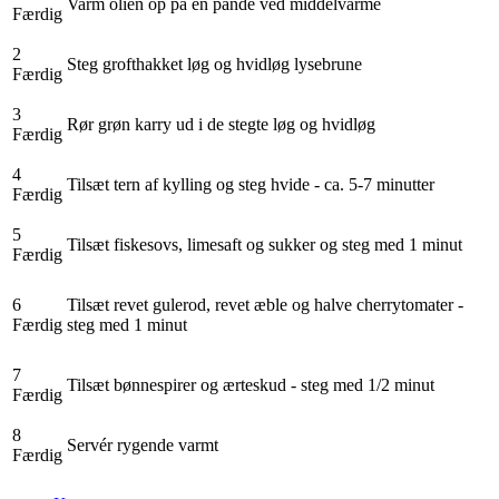
Varm olien op på en pande ved middelvarme
Færdig
2
Steg grofthakket løg og hvidløg lysebrune
Færdig
3
Rør grøn karry ud i de stegte løg og hvidløg
Færdig
4
Tilsæt tern af kylling og steg hvide - ca. 5-7 minutter
Færdig
5
Tilsæt fiskesovs, limesaft og sukker og steg med 1 minut
Færdig
6
Tilsæt revet gulerod, revet æble og halve cherrytomater -
Færdig
steg med 1 minut
7
Tilsæt bønnespirer og ærteskud - steg med 1/2 minut
Færdig
8
Servér rygende varmt
Færdig