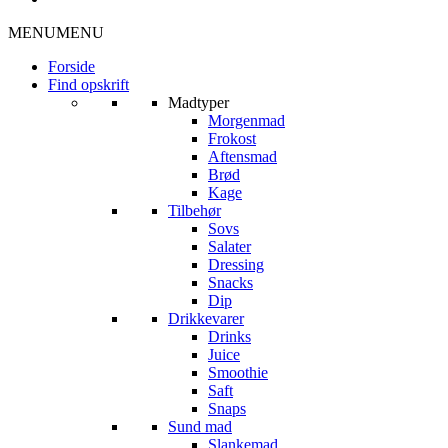
MENU
MENU
Forside
Find opskrift
Madtyper
Morgenmad
Frokost
Aftensmad
Brød
Kage
Tilbehør
Sovs
Salater
Dressing
Snacks
Dip
Drikkevarer
Drinks
Juice
Smoothie
Saft
Snaps
Sund mad
Slankemad