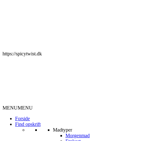
https://spicytwist.dk
MENU
MENU
Forside
Find opskrift
Madtyper
Morgenmad