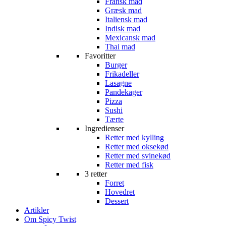
Fransk mad
Græsk mad
Italiensk mad
Indisk mad
Mexicansk mad
Thai mad
Favoritter
Burger
Frikadeller
Lasagne
Pandekager
Pizza
Sushi
Tærte
Ingredienser
Retter med kylling
Retter med oksekød
Retter med svinekød
Retter med fisk
3 retter
Forret
Hovedret
Dessert
Artikler
Om Spicy Twist