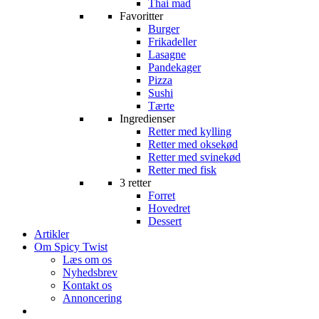
Thai mad
Favoritter
Burger
Frikadeller
Lasagne
Pandekager
Pizza
Sushi
Tærte
Ingredienser
Retter med kylling
Retter med oksekød
Retter med svinekød
Retter med fisk
3 retter
Forret
Hovedret
Dessert
Artikler
Om Spicy Twist
Læs om os
Nyhedsbrev
Kontakt os
Annoncering