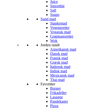
Juice
Smoothie
Saft
Snaps
Sund mad
Slankemad
Vegetarretter
Vegansk mad
Grøntsagsretter
Wok
Jorden rundt
Amerikansk mad
Dansk mad
Fransk mad
Græsk mad
Italiensk mad
Indisk mad
Mexicansk mad
Thai mad
Favoritter
Burger
Frikadeller
Lasagne
Pandekager
Pizza