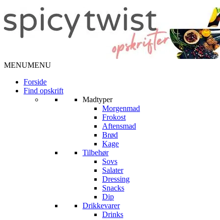
MENU
MENU
Forside
Find opskrift
Madtyper
Morgenmad
Frokost
Aftensmad
Brød
Kage
Tilbehør
Sovs
Salater
Dressing
Snacks
Dip
Drikkevarer
Drinks