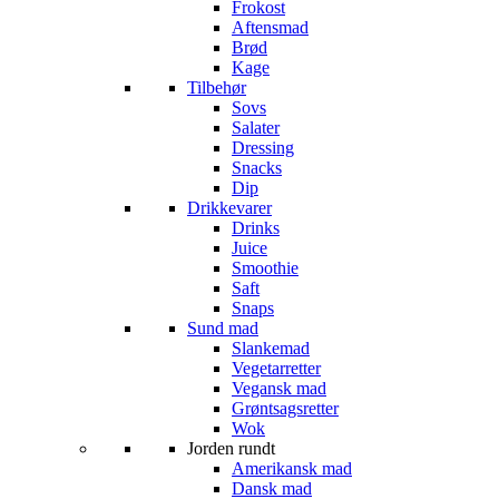
Frokost
Aftensmad
Brød
Kage
Tilbehør
Sovs
Salater
Dressing
Snacks
Dip
Drikkevarer
Drinks
Juice
Smoothie
Saft
Snaps
Sund mad
Slankemad
Vegetarretter
Vegansk mad
Grøntsagsretter
Wok
Jorden rundt
Amerikansk mad
Dansk mad