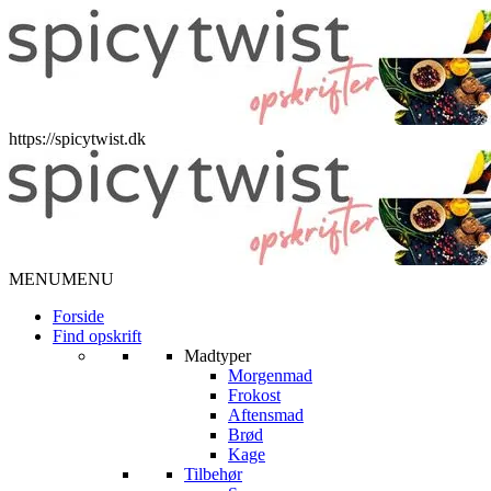
https://spicytwist.dk
MENU
MENU
Forside
Find opskrift
Madtyper
Morgenmad
Frokost
Aftensmad
Brød
Kage
Tilbehør