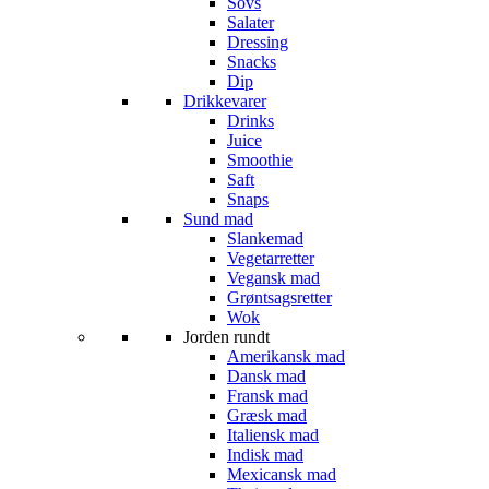
Sovs
Salater
Dressing
Snacks
Dip
Drikkevarer
Drinks
Juice
Smoothie
Saft
Snaps
Sund mad
Slankemad
Vegetarretter
Vegansk mad
Grøntsagsretter
Wok
Jorden rundt
Amerikansk mad
Dansk mad
Fransk mad
Græsk mad
Italiensk mad
Indisk mad
Mexicansk mad