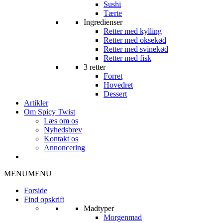
Sushi
Tærte
Ingredienser
Retter med kylling
Retter med oksekød
Retter med svinekød
Retter med fisk
3 retter
Forret
Hovedret
Dessert
Artikler
Om Spicy Twist
Læs om os
Nyhedsbrev
Kontakt os
Annoncering
MENU
MENU
Forside
Find opskrift
Madtyper
Morgenmad