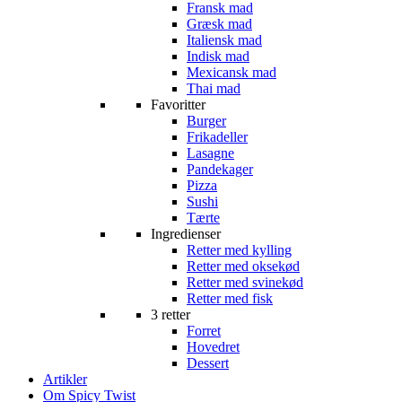
Fransk mad
Græsk mad
Italiensk mad
Indisk mad
Mexicansk mad
Thai mad
Favoritter
Burger
Frikadeller
Lasagne
Pandekager
Pizza
Sushi
Tærte
Ingredienser
Retter med kylling
Retter med oksekød
Retter med svinekød
Retter med fisk
3 retter
Forret
Hovedret
Dessert
Artikler
Om Spicy Twist