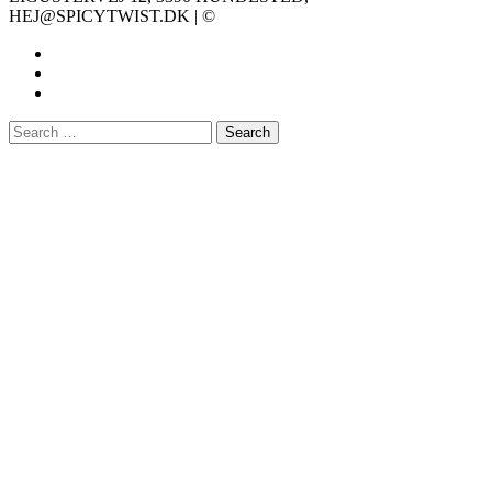
HEJ@SPICYTWIST.DK | ©