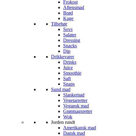
Frokost
Aftensmad
Brød
Kage
Tilbehør
Sovs
Salater
Dressing
Snacks
Dip
Drikkevarer
Drinks
Juice
Smoothie
Saft
Snaps
Sund mad
Slankemad
Vegetarretter
Vegansk mad
Grøntsagsretter
Wok
Jorden rundt
Amerikansk mad
Dansk mad