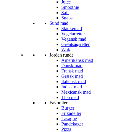
Juice
Smoothie
Saft
Snaps
Sund mad
Slankemad
Vegetarretter
Vegansk mad
Grøntsagsretter
Wok
Jorden rundt
Amerikansk mad
Dansk mad
Fransk mad
Græsk mad
Italiensk mad
Indisk mad
Mexicansk mad
Thai mad
Favoritter
Burger
Frikadeller
Lasagne
Pandekager
Pizza