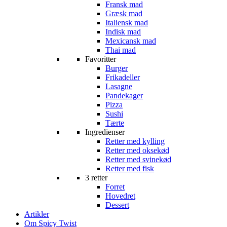
Fransk mad
Græsk mad
Italiensk mad
Indisk mad
Mexicansk mad
Thai mad
Favoritter
Burger
Frikadeller
Lasagne
Pandekager
Pizza
Sushi
Tærte
Ingredienser
Retter med kylling
Retter med oksekød
Retter med svinekød
Retter med fisk
3 retter
Forret
Hovedret
Dessert
Artikler
Om Spicy Twist