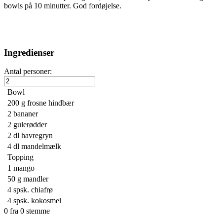
bowls på 10 minutter. God fordøjelse.
Ingredienser
Antal personer:
Bowl
200 g
frosne hindbær
2
bananer
2
gulerødder
2 dl
havregryn
4 dl
mandelmælk
Topping
1
mango
50 g
mandler
4 spsk.
chiafrø
4 spsk.
kokosmel
0
fra
0
stemme