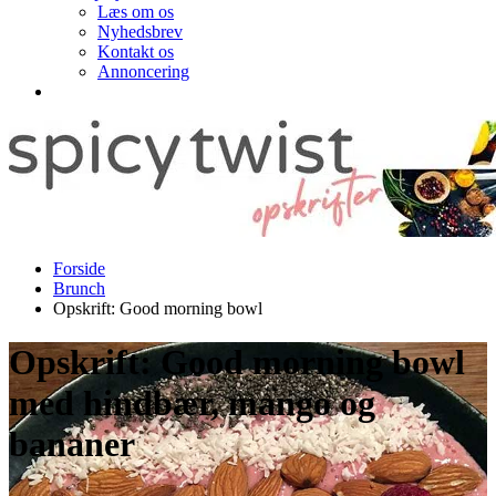
Læs om os
Nyhedsbrev
Kontakt os
Annoncering
Forside
Brunch
Opskrift: Good morning bowl
Opskrift: Good morning bowl
med hindbær, mango og
bananer