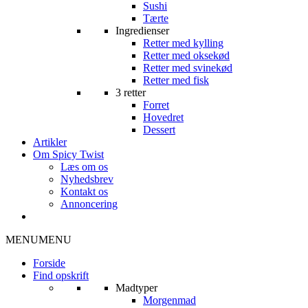
Sushi
Tærte
Ingredienser
Retter med kylling
Retter med oksekød
Retter med svinekød
Retter med fisk
3 retter
Forret
Hovedret
Dessert
Artikler
Om Spicy Twist
Læs om os
Nyhedsbrev
Kontakt os
Annoncering
MENU
MENU
Forside
Find opskrift
Madtyper
Morgenmad