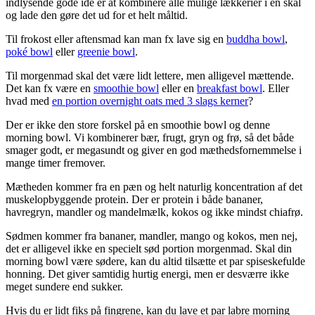
indlysende gode idé er at kombinere alle mulige lækkerier i én skål
og lade den gøre det ud for et helt måltid.
Til frokost eller aftensmad kan man fx lave sig en
buddha bowl
,
poké bowl
eller
greenie bowl
.
Til morgenmad skal det være lidt lettere, men alligevel mættende.
Det kan fx være en
smoothie bowl
eller en
breakfast bowl
. Eller
hvad med
en portion overnight oats med 3 slags kerner
?
Der er ikke den store forskel på en smoothie bowl og denne
morning bowl. Vi kombinerer bær, frugt, gryn og frø, så det både
smager godt, er megasundt og giver en god mæthedsfornemmelse i
mange timer fremover.
Mætheden kommer fra en pæn og helt naturlig koncentration af det
muskelopbyggende protein. Der er protein i både bananer,
havregryn, mandler og mandelmælk, kokos og ikke mindst chiafrø.
Sødmen kommer fra bananer, mandler, mango og kokos, men nej,
det er alligevel ikke en specielt sød portion morgenmad. Skal din
morning bowl være sødere, kan du altid tilsætte et par spiseskefulde
honning. Det giver samtidig hurtig energi, men er desværre ikke
meget sundere end sukker.
Hvis du er lidt fiks på fingrene, kan du lave et par labre morning