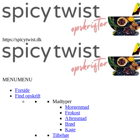
https://spicytwist.dk
MENU
MENU
Forside
Find opskrift
Madtyper
Morgenmad
Frokost
Aftensmad
Brød
Kage
Tilbehør