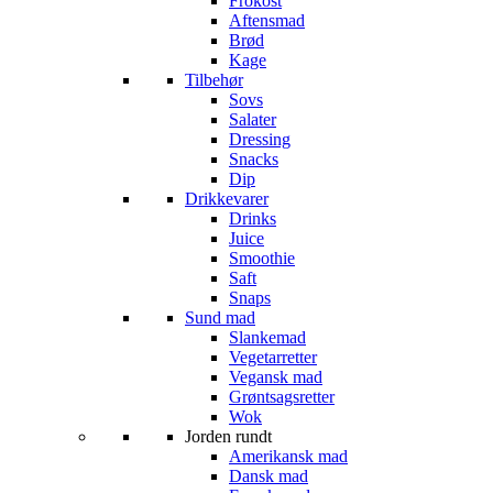
Frokost
Aftensmad
Brød
Kage
Tilbehør
Sovs
Salater
Dressing
Snacks
Dip
Drikkevarer
Drinks
Juice
Smoothie
Saft
Snaps
Sund mad
Slankemad
Vegetarretter
Vegansk mad
Grøntsagsretter
Wok
Jorden rundt
Amerikansk mad
Dansk mad