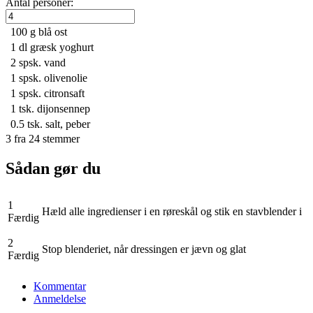
Antal personer:
100 g
blå ost
1 dl
græsk yoghurt
2 spsk.
vand
1 spsk.
olivenolie
1 spsk.
citronsaft
1 tsk.
dijonsennep
0.5 tsk.
salt, peber
3
fra
24
stemmer
Sådan gør du
1
Hæld alle ingredienser i en røreskål og stik en stavblender i
Færdig
2
Stop blenderiet, når dressingen er jævn og glat
Færdig
Kommentar
Anmeldelse