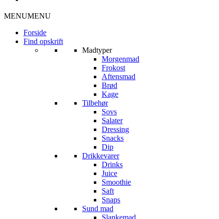
MENU
MENU
Forside
Find opskrift
Madtyper
Morgenmad
Frokost
Aftensmad
Brød
Kage
Tilbehør
Sovs
Salater
Dressing
Snacks
Dip
Drikkevarer
Drinks
Juice
Smoothie
Saft
Snaps
Sund mad
Slankemad