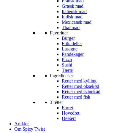
Fransk mad
Græsk mad
Italiensk mad
Indisk mad
Mexicansk mad
Thai mad
Favoritter
Burger
Frikadeller
Lasagne
Pandekager
Pizza
Sushi
Tærte
Ingredienser
Retter med kylling
Retter med oksekød
Retter med svinekød
Retter med fisk
3 retter
Forret
Hovedret
Dessert
Artikler
Om Spicy Twist