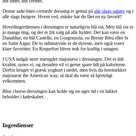
lidt bitter, lidt cremet.
Denne salte-bitre-cremede dressing er genial på
alle slags salater
og i
alle slags burgere. Hvem ved, måske har du fået en ny favorit?
Hovedingrediensen i dressingen er naturligvis blå ost. Men blå ost er
jo mange ting, og der er frit valg på alle hylder: Det kan være en
Danablue, en blå Castello, en Gorgonzola, en Bresse Bleu eller fx
en Saint Aigur. De to sidstnævnte er de dyreste, men også vores
klare favoritter. En Roquefort bliver nok for kraftig i smagen.
I USA indgår store mængder majonæse i dressingen. Det er lidt
kvalmt, synes vi, og desuden vil vi gerne spare lidt på kalorierne.
Derfor bruger vi græsk yoghurt i stedet, men hvis du foretrækker
majonæse the American way, så skal du være så hjerteligt
velkommen.
Blue cheese-dressingen kan holde sig en uges tid i en lukket
beholder i køleskabet.
Ingredienser