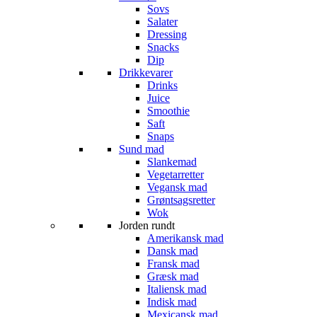
Sovs
Salater
Dressing
Snacks
Dip
Drikkevarer
Drinks
Juice
Smoothie
Saft
Snaps
Sund mad
Slankemad
Vegetarretter
Vegansk mad
Grøntsagsretter
Wok
Jorden rundt
Amerikansk mad
Dansk mad
Fransk mad
Græsk mad
Italiensk mad
Indisk mad
Mexicansk mad