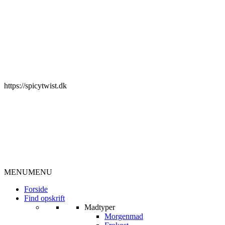
https://spicytwist.dk
MENU
MENU
Forside
Find opskrift
Madtyper
Morgenmad