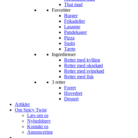
Thai mad
Favoritter
Burger
Frikadeller
Lasagne
Pandekager
Pizza
Sushi
Tærte
Ingredienser
Retter med kylling
Retter med oksekød
Retter med svinekød
Retter med fisk
3 retter
Forret
Hovedret
Dessert
Artikler
Om Spicy Twist
Læs om os
Nyhedsbrev
Kontakt os
Annoncering