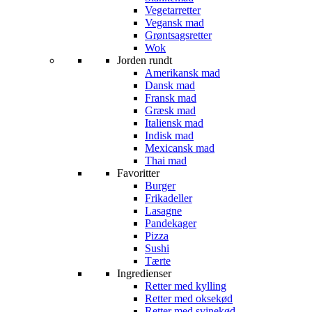
Vegetarretter
Vegansk mad
Grøntsagsretter
Wok
Jorden rundt
Amerikansk mad
Dansk mad
Fransk mad
Græsk mad
Italiensk mad
Indisk mad
Mexicansk mad
Thai mad
Favoritter
Burger
Frikadeller
Lasagne
Pandekager
Pizza
Sushi
Tærte
Ingredienser
Retter med kylling
Retter med oksekød
Retter med svinekød