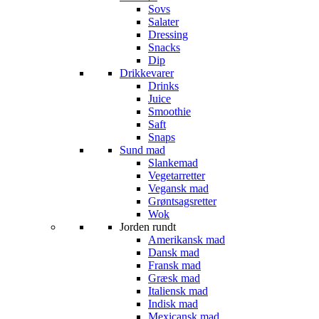
Sovs
Salater
Dressing
Snacks
Dip
Drikkevarer
Drinks
Juice
Smoothie
Saft
Snaps
Sund mad
Slankemad
Vegetarretter
Vegansk mad
Grøntsagsretter
Wok
Jorden rundt
Amerikansk mad
Dansk mad
Fransk mad
Græsk mad
Italiensk mad
Indisk mad
Mexicansk mad