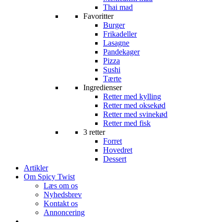
Thai mad
Favoritter
Burger
Frikadeller
Lasagne
Pandekager
Pizza
Sushi
Tærte
Ingredienser
Retter med kylling
Retter med oksekød
Retter med svinekød
Retter med fisk
3 retter
Forret
Hovedret
Dessert
Artikler
Om Spicy Twist
Læs om os
Nyhedsbrev
Kontakt os
Annoncering