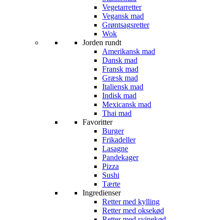
Vegetarretter
Vegansk mad
Grøntsagsretter
Wok
Jorden rundt
Amerikansk mad
Dansk mad
Fransk mad
Græsk mad
Italiensk mad
Indisk mad
Mexicansk mad
Thai mad
Favoritter
Burger
Frikadeller
Lasagne
Pandekager
Pizza
Sushi
Tærte
Ingredienser
Retter med kylling
Retter med oksekød
Retter med svinekød