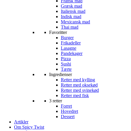
Fransk mad
Græsk mad
Italiensk mad
Indisk mad
Mexicansk mad
Thai mad
Favoritter
Burger
Frikadeller
Lasagne
Pandekager
Pizza
Sushi
Tærte
Ingredienser
Retter med kylling
Retter med oksekød
Retter med svinekød
Retter med fisk
3 retter
Forret
Hovedret
Dessert
Artikler
Om Spicy Twist