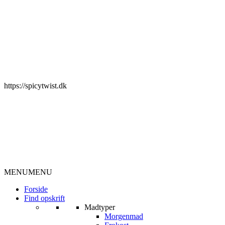
https://spicytwist.dk
MENU
MENU
Forside
Find opskrift
Madtyper
Morgenmad