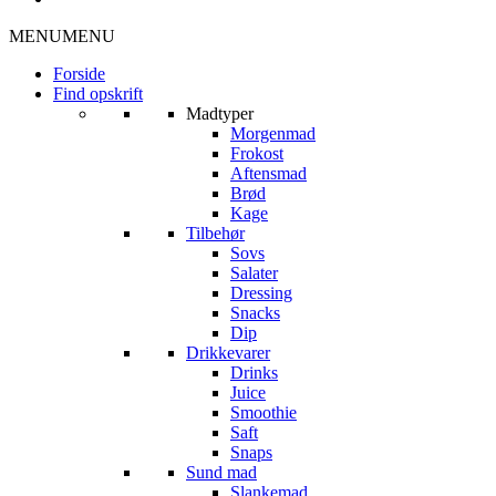
MENU
MENU
Forside
Find opskrift
Madtyper
Morgenmad
Frokost
Aftensmad
Brød
Kage
Tilbehør
Sovs
Salater
Dressing
Snacks
Dip
Drikkevarer
Drinks
Juice
Smoothie
Saft
Snaps
Sund mad
Slankemad