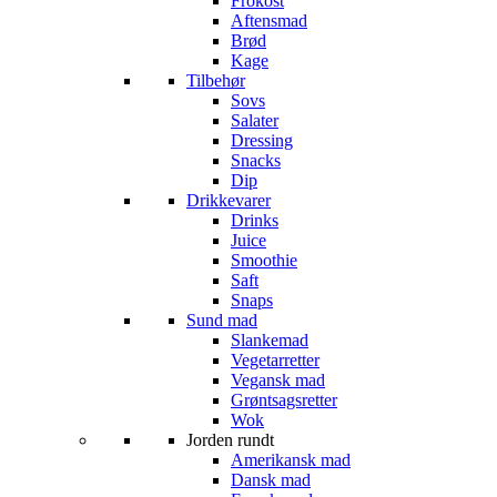
Frokost
Aftensmad
Brød
Kage
Tilbehør
Sovs
Salater
Dressing
Snacks
Dip
Drikkevarer
Drinks
Juice
Smoothie
Saft
Snaps
Sund mad
Slankemad
Vegetarretter
Vegansk mad
Grøntsagsretter
Wok
Jorden rundt
Amerikansk mad
Dansk mad