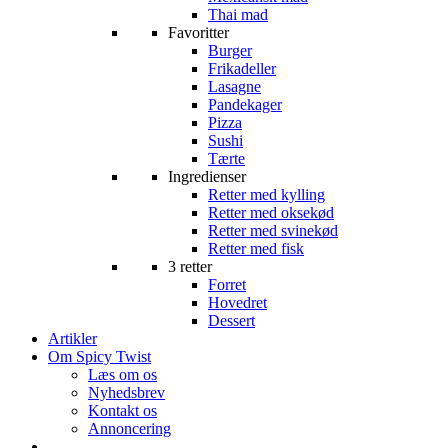
Thai mad
Favoritter
Burger
Frikadeller
Lasagne
Pandekager
Pizza
Sushi
Tærte
Ingredienser
Retter med kylling
Retter med oksekød
Retter med svinekød
Retter med fisk
3 retter
Forret
Hovedret
Dessert
Artikler
Om Spicy Twist
Læs om os
Nyhedsbrev
Kontakt os
Annoncering