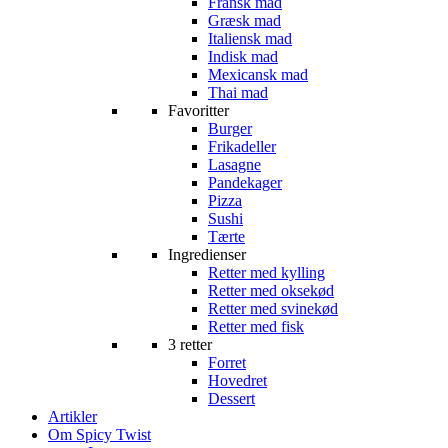
Fransk mad
Græsk mad
Italiensk mad
Indisk mad
Mexicansk mad
Thai mad
Favoritter
Burger
Frikadeller
Lasagne
Pandekager
Pizza
Sushi
Tærte
Ingredienser
Retter med kylling
Retter med oksekød
Retter med svinekød
Retter med fisk
3 retter
Forret
Hovedret
Dessert
Artikler
Om Spicy Twist