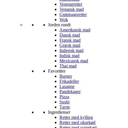
Vegetarretter
Vegansk mad
Grøntsagsretter
Wok
Jorden rundt
Amerikansk mad
Dansk mad
Fransk mad
Græsk mad
Italiensk mad
Indisk mad
Mexicansk mad
Thai mad
Favoritter
Burger
Frikadeller
Lasagne
Pandekager
Pizza
Sushi
Tærte
Ingredienser
Retter med kylling
Retter med oksekød
Retter med svinekød