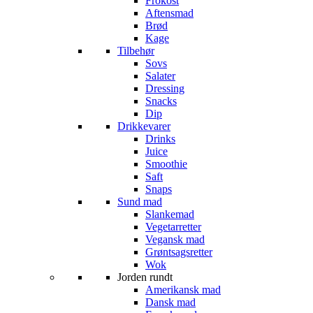
Frokost
Aftensmad
Brød
Kage
Tilbehør
Sovs
Salater
Dressing
Snacks
Dip
Drikkevarer
Drinks
Juice
Smoothie
Saft
Snaps
Sund mad
Slankemad
Vegetarretter
Vegansk mad
Grøntsagsretter
Wok
Jorden rundt
Amerikansk mad
Dansk mad