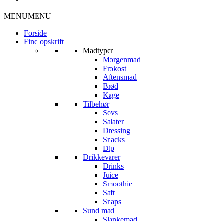
MENU
MENU
Forside
Find opskrift
Madtyper
Morgenmad
Frokost
Aftensmad
Brød
Kage
Tilbehør
Sovs
Salater
Dressing
Snacks
Dip
Drikkevarer
Drinks
Juice
Smoothie
Saft
Snaps
Sund mad
Slankemad