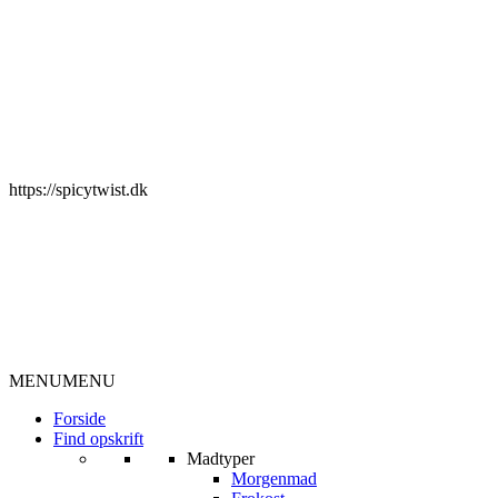
https://spicytwist.dk
MENU
MENU
Forside
Find opskrift
Madtyper
Morgenmad