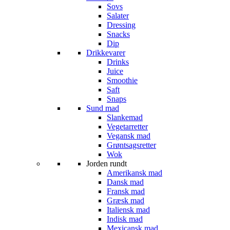
Sovs
Salater
Dressing
Snacks
Dip
Drikkevarer
Drinks
Juice
Smoothie
Saft
Snaps
Sund mad
Slankemad
Vegetarretter
Vegansk mad
Grøntsagsretter
Wok
Jorden rundt
Amerikansk mad
Dansk mad
Fransk mad
Græsk mad
Italiensk mad
Indisk mad
Mexicansk mad