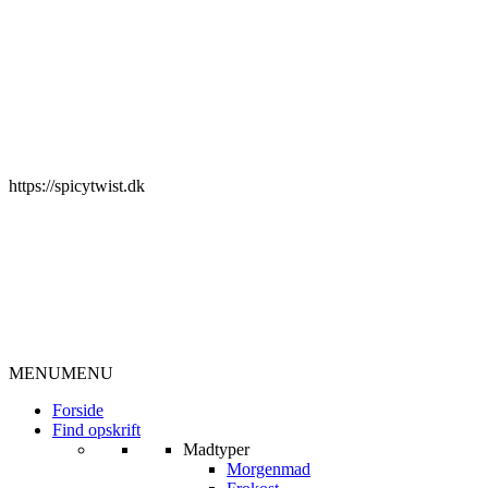
https://spicytwist.dk
MENU
MENU
Forside
Find opskrift
Madtyper
Morgenmad