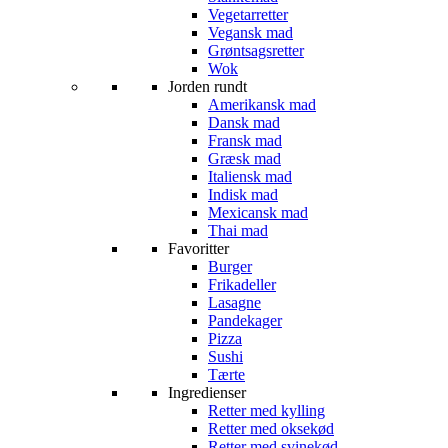
Vegetarretter
Vegansk mad
Grøntsagsretter
Wok
Jorden rundt
Amerikansk mad
Dansk mad
Fransk mad
Græsk mad
Italiensk mad
Indisk mad
Mexicansk mad
Thai mad
Favoritter
Burger
Frikadeller
Lasagne
Pandekager
Pizza
Sushi
Tærte
Ingredienser
Retter med kylling
Retter med oksekød
Retter med svinekød