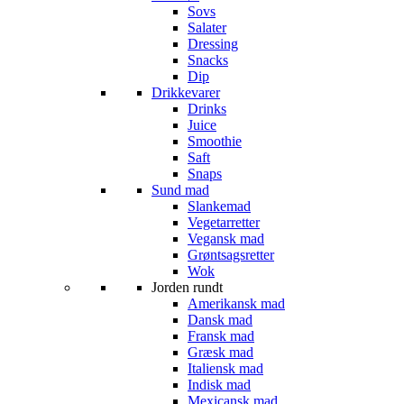
Sovs
Salater
Dressing
Snacks
Dip
Drikkevarer
Drinks
Juice
Smoothie
Saft
Snaps
Sund mad
Slankemad
Vegetarretter
Vegansk mad
Grøntsagsretter
Wok
Jorden rundt
Amerikansk mad
Dansk mad
Fransk mad
Græsk mad
Italiensk mad
Indisk mad
Mexicansk mad