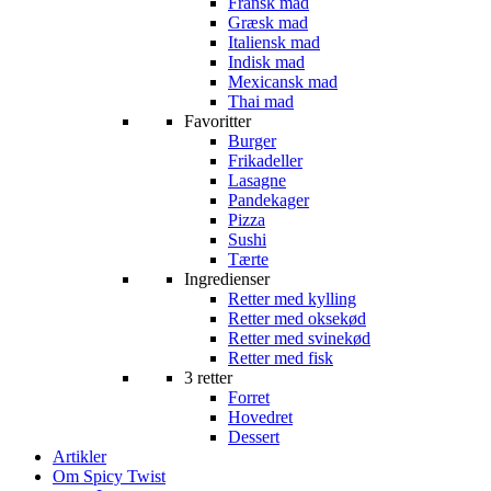
Fransk mad
Græsk mad
Italiensk mad
Indisk mad
Mexicansk mad
Thai mad
Favoritter
Burger
Frikadeller
Lasagne
Pandekager
Pizza
Sushi
Tærte
Ingredienser
Retter med kylling
Retter med oksekød
Retter med svinekød
Retter med fisk
3 retter
Forret
Hovedret
Dessert
Artikler
Om Spicy Twist