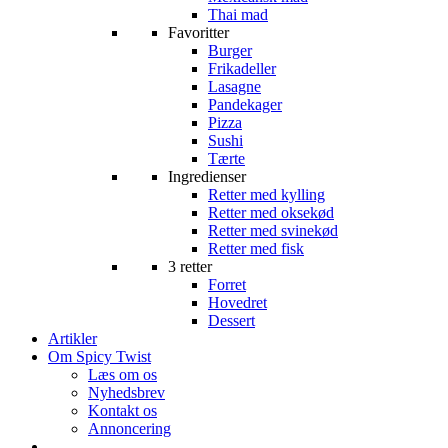
Thai mad
Favoritter
Burger
Frikadeller
Lasagne
Pandekager
Pizza
Sushi
Tærte
Ingredienser
Retter med kylling
Retter med oksekød
Retter med svinekød
Retter med fisk
3 retter
Forret
Hovedret
Dessert
Artikler
Om Spicy Twist
Læs om os
Nyhedsbrev
Kontakt os
Annoncering