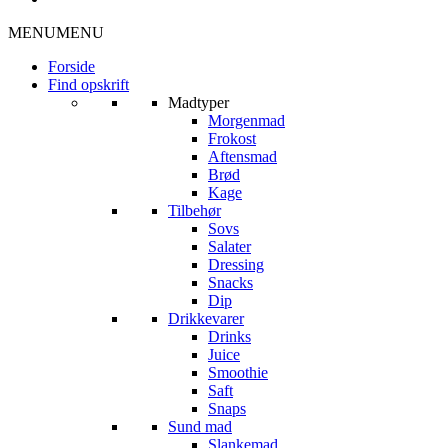
MENU
MENU
Forside
Find opskrift
Madtyper
Morgenmad
Frokost
Aftensmad
Brød
Kage
Tilbehør
Sovs
Salater
Dressing
Snacks
Dip
Drikkevarer
Drinks
Juice
Smoothie
Saft
Snaps
Sund mad
Slankemad