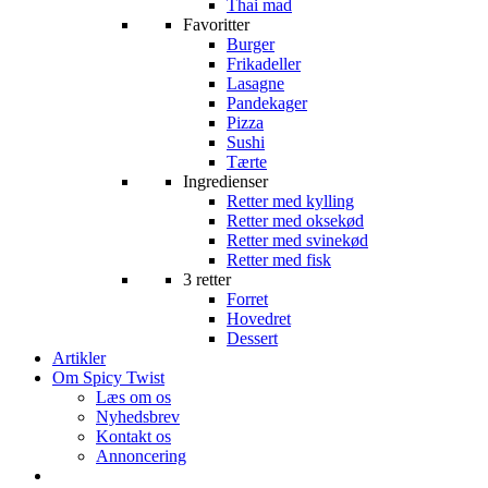
Thai mad
Favoritter
Burger
Frikadeller
Lasagne
Pandekager
Pizza
Sushi
Tærte
Ingredienser
Retter med kylling
Retter med oksekød
Retter med svinekød
Retter med fisk
3 retter
Forret
Hovedret
Dessert
Artikler
Om Spicy Twist
Læs om os
Nyhedsbrev
Kontakt os
Annoncering