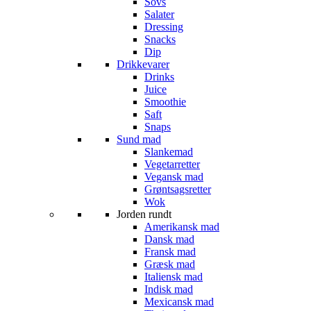
Sovs
Salater
Dressing
Snacks
Dip
Drikkevarer
Drinks
Juice
Smoothie
Saft
Snaps
Sund mad
Slankemad
Vegetarretter
Vegansk mad
Grøntsagsretter
Wok
Jorden rundt
Amerikansk mad
Dansk mad
Fransk mad
Græsk mad
Italiensk mad
Indisk mad
Mexicansk mad