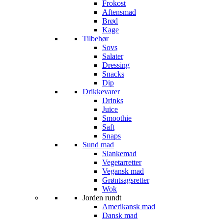
Frokost
Aftensmad
Brød
Kage
Tilbehør
Sovs
Salater
Dressing
Snacks
Dip
Drikkevarer
Drinks
Juice
Smoothie
Saft
Snaps
Sund mad
Slankemad
Vegetarretter
Vegansk mad
Grøntsagsretter
Wok
Jorden rundt
Amerikansk mad
Dansk mad