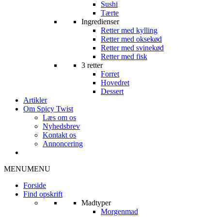
Sushi
Tærte
Ingredienser
Retter med kylling
Retter med oksekød
Retter med svinekød
Retter med fisk
3 retter
Forret
Hovedret
Dessert
Artikler
Om Spicy Twist
Læs om os
Nyhedsbrev
Kontakt os
Annoncering
MENU
MENU
Forside
Find opskrift
Madtyper
Morgenmad