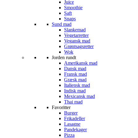
Juice
Smoothie
Saft
Snaps
Sund mad
Slankemad
Vegetarretter
Vegansk mad
Grøntsagsretter
Wok
Jorden rundt
Amerikansk mad
Dansk mad
Fransk mad
Græsk mad
Italiensk mad
Indisk mad
Mexicansk mad
Thai mad
Favoritter
Burger
Frikadeller
Lasagne
Pandekager
Pizza