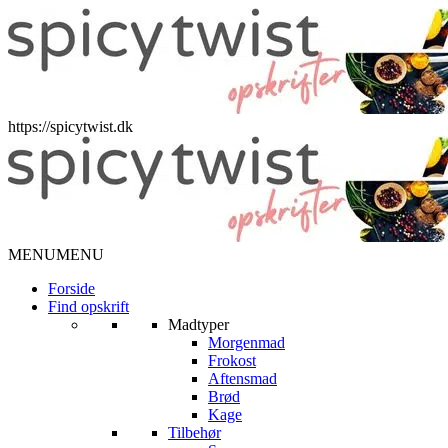
https://spicytwist.dk
MENU
MENU
Forside
Find opskrift
Madtyper
Morgenmad
Frokost
Aftensmad
Brød
Kage
Tilbehør