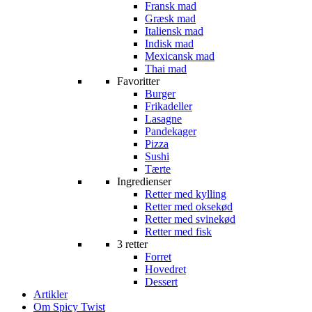
Fransk mad
Græsk mad
Italiensk mad
Indisk mad
Mexicansk mad
Thai mad
Favoritter
Burger
Frikadeller
Lasagne
Pandekager
Pizza
Sushi
Tærte
Ingredienser
Retter med kylling
Retter med oksekød
Retter med svinekød
Retter med fisk
3 retter
Forret
Hovedret
Dessert
Artikler
Om Spicy Twist