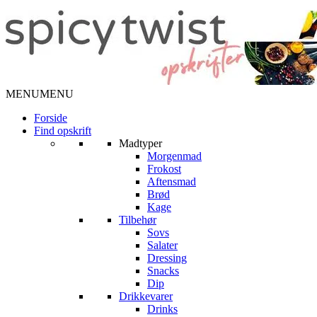
MENU
MENU
Forside
Find opskrift
Madtyper
Morgenmad
Frokost
Aftensmad
Brød
Kage
Tilbehør
Sovs
Salater
Dressing
Snacks
Dip
Drikkevarer
Drinks