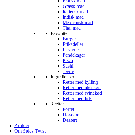
Fransk mad
Græsk mad
Italiensk mad
Indisk mad
Mexicansk mad
Thai mad
Favoritter
Burger
Frikadeller
Lasagne
Pandekager
Pizza
Sushi
Tærte
Ingredienser
Retter med kylling
Retter med oksekød
Retter med svinekød
Retter med fisk
3 retter
Forret
Hovedret
Dessert
Artikler
Om Spicy Twist