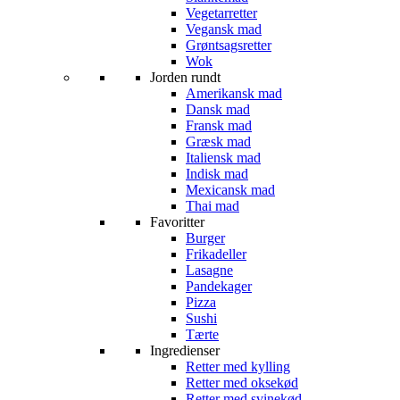
Vegetarretter
Vegansk mad
Grøntsagsretter
Wok
Jorden rundt
Amerikansk mad
Dansk mad
Fransk mad
Græsk mad
Italiensk mad
Indisk mad
Mexicansk mad
Thai mad
Favoritter
Burger
Frikadeller
Lasagne
Pandekager
Pizza
Sushi
Tærte
Ingredienser
Retter med kylling
Retter med oksekød
Retter med svinekød