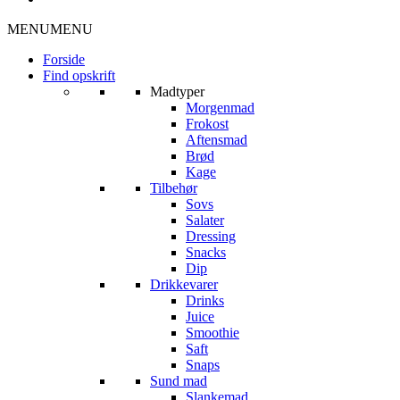
MENU
MENU
Forside
Find opskrift
Madtyper
Morgenmad
Frokost
Aftensmad
Brød
Kage
Tilbehør
Sovs
Salater
Dressing
Snacks
Dip
Drikkevarer
Drinks
Juice
Smoothie
Saft
Snaps
Sund mad
Slankemad