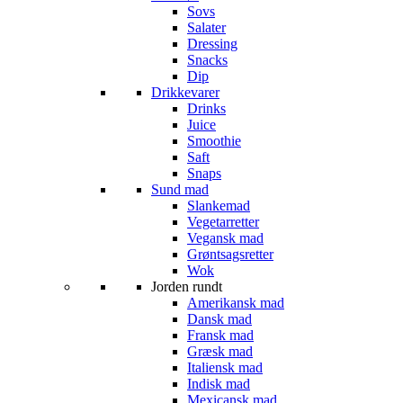
Sovs
Salater
Dressing
Snacks
Dip
Drikkevarer
Drinks
Juice
Smoothie
Saft
Snaps
Sund mad
Slankemad
Vegetarretter
Vegansk mad
Grøntsagsretter
Wok
Jorden rundt
Amerikansk mad
Dansk mad
Fransk mad
Græsk mad
Italiensk mad
Indisk mad
Mexicansk mad