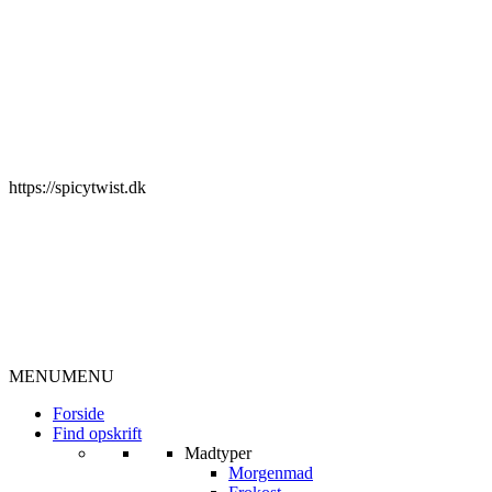
https://spicytwist.dk
MENU
MENU
Forside
Find opskrift
Madtyper
Morgenmad