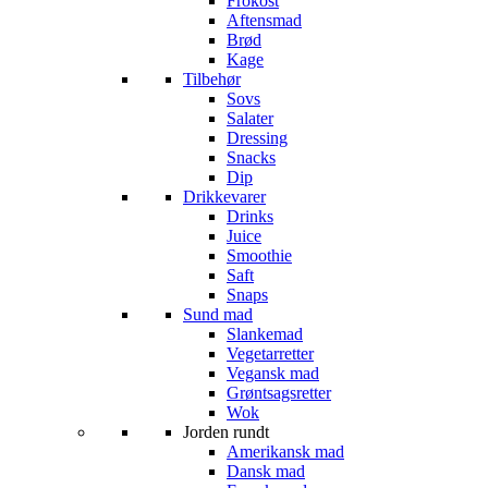
Frokost
Aftensmad
Brød
Kage
Tilbehør
Sovs
Salater
Dressing
Snacks
Dip
Drikkevarer
Drinks
Juice
Smoothie
Saft
Snaps
Sund mad
Slankemad
Vegetarretter
Vegansk mad
Grøntsagsretter
Wok
Jorden rundt
Amerikansk mad
Dansk mad