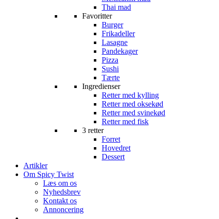
Thai mad
Favoritter
Burger
Frikadeller
Lasagne
Pandekager
Pizza
Sushi
Tærte
Ingredienser
Retter med kylling
Retter med oksekød
Retter med svinekød
Retter med fisk
3 retter
Forret
Hovedret
Dessert
Artikler
Om Spicy Twist
Læs om os
Nyhedsbrev
Kontakt os
Annoncering