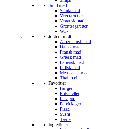
Snaps
Sund mad
Slankemad
Vegetarretter
Vegansk mad
Grøntsagsretter
Wok
Jorden rundt
Amerikansk mad
Dansk mad
Fransk mad
Græsk mad
Italiensk mad
Indisk mad
Mexicansk mad
Thai mad
Favoritter
Burger
Frikadeller
Lasagne
Pandekager
Pizza
Sushi
Tærte
Ingredienser