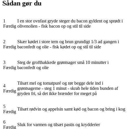
Sådan gør du
1
I en stor ovnfast gryde steger du bacon gyldent og sprødt i
Færdig
olivenolien - fisk bacon op og stil til side
2
Skær kødet i store tern og brun grundigt 1/3 ad gangen i
Færdig
baconfedt og olie - fisk kødet op og stil til side
3
Steg de grofthakkede grøntsager små 10 minutter i
Færdig
baconfedt og olie
Tilsæt mel og tomatpuré og rør begge dele ind i
4
grøntsagerne - steg 1 minut - skrab hele tiden bunden af
Færdig
gryden fri, så det ikke brænder for meget på
5
Tilsæt rødvin og appelsin samt kød og bacon og bring i kog
Færdig
6
Sluk for varmen og tilsæt pastis og krydderier
Færdig