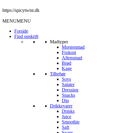
https://spicytwist.dk
MENU
MENU
Forside
Find opskrift
Madtyper
Morgenmad
Frokost
Aftensmad
Brød
Kage
Tilbehør
Sovs
Salater
Dressing
Snacks
Dip
Drikkevarer
Drinks
Juice
Smoothie
Saft
Snaps