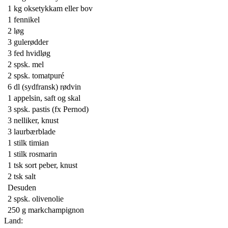
1 kg
oksetykkam eller bov
1
fennikel
2
løg
3
gulerødder
3 fed
hvidløg
2 spsk.
mel
2 spsk.
tomatpuré
6 dl
(sydfransk) rødvin
1
appelsin, saft og skal
3 spsk.
pastis (fx Pernod)
3
nelliker, knust
3
laurbærblade
1 stilk
timian
1 stilk
rosmarin
1 tsk
sort peber, knust
2 tsk
salt
Desuden
2 spsk.
olivenolie
250 g
markchampignon
Land: