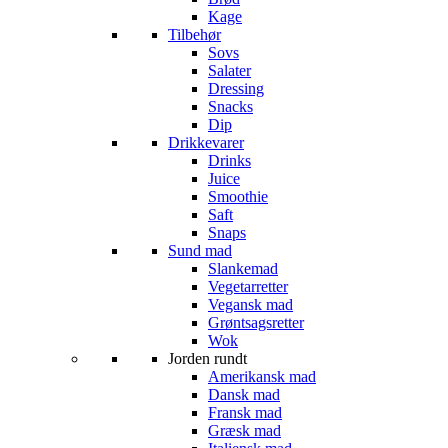
Kage
Tilbehør
Sovs
Salater
Dressing
Snacks
Dip
Drikkevarer
Drinks
Juice
Smoothie
Saft
Snaps
Sund mad
Slankemad
Vegetarretter
Vegansk mad
Grøntsagsretter
Wok
Jorden rundt
Amerikansk mad
Dansk mad
Fransk mad
Græsk mad