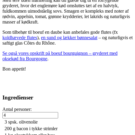
Men selv uden marinering kan du glæde dig til en forrygende
gryderet, hvor det englemøre kød omsluttes tæt af en halvtyk,
fuldkommen uimodståelig sovs. Smagen er kompleks med noter af
rødvin, appelsin, tomat, grønne krydderier, let lakrids og naturligvis
masser af kødkraft.
Som tilbehør til boeuf en daube kan anbefales gode flutes (fx
koldhævede flutes
),
en sund og lækker bønnesalat
– og naturligvis et
saftigt glas Côtes du Rhône.
Se også vores opskrift på boeuf bourguignon – gryderet med
oksekød fra Bourgogne
.
Bon appetit!
Ingredienser
Antal personer:
3 spsk.
olivenolie
200 g
bacon i tykke strimler