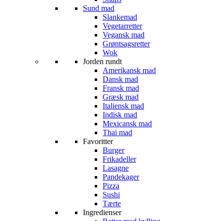
Sund mad
Slankemad
Vegetarretter
Vegansk mad
Grøntsagsretter
Wok
Jorden rundt
Amerikansk mad
Dansk mad
Fransk mad
Græsk mad
Italiensk mad
Indisk mad
Mexicansk mad
Thai mad
Favoritter
Burger
Frikadeller
Lasagne
Pandekager
Pizza
Sushi
Tærte
Ingredienser