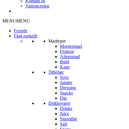
Kontakt os
Annoncering
MENU
MENU
Forside
Find opskrift
Madtyper
Morgenmad
Frokost
Aftensmad
Brød
Kage
Tilbehør
Sovs
Salater
Dressing
Snacks
Dip
Drikkevarer
Drinks
Juice
Smoothie
Saft