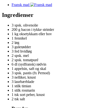
Fransk mad
Ingredienser
3 spsk.
olivenolie
200 g
bacon i tykke strimler
1 kg
oksetykkam eller bov
1
fennikel
2
løg
3
gulerødder
3 fed
hvidløg
2 spsk.
mel
2 spsk.
tomatpuré
6 dl
(sydfransk) rødvin
1
appelsin, saft og skal
3 spsk.
pastis (fx Pernod)
3
nelliker, knust
3
laurbærblade
1 stilk
timian
1 stilk
rosmarin
1 tsk
sort peber, knust
2 tsk
salt