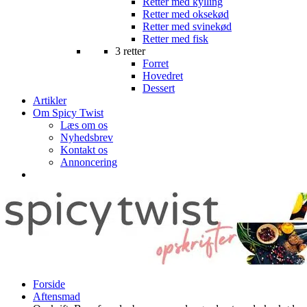
Retter med kylling
Retter med oksekød
Retter med svinekød
Retter med fisk
3 retter
Forret
Hovedret
Dessert
Artikler
Om Spicy Twist
Læs om os
Nyhedsbrev
Kontakt os
Annoncering
Forside
Aftensmad