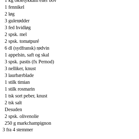
1 kg
oksetykkam eller bov
1
fennikel
2
løg
3
gulerødder
3 fed
hvidløg
2 spsk.
mel
2 spsk.
tomatpuré
6 dl
(sydfransk) rødvin
1
appelsin, saft og skal
3 spsk.
pastis (fx Pernod)
3
nelliker, knust
3
laurbærblade
1 stilk
timian
1 stilk
rosmarin
1 tsk
sort peber, knust
2 tsk
salt
Desuden
2 spsk.
olivenolie
250 g
markchampignon
3
fra
4
stemmer