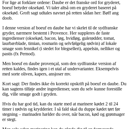
For lige at forklare ordene: Daube er det franske ord for gryderet,
boeuf betyder oksekød. Vi taler altså om en gryderet baseret på
oksekød. Groft sagt udtales navnet på retten sådan her: Bøff ang
doob.
I denne version af boeuf en daube har vi skelet til de sydfranske
gryder, nærmere bestemt i Provence. Her suppleres de faste
ingredienser (oksekød, bacon, løg, hvidløg, gulerødder, tomat,
laurbærblade, timian, rosmarin og selvfølgelig rødvin) af lokale
smage som fennikel (i stedet for blegselleri), appelsin, nelliker og
pastis (fx Pernod).
Men boeuf en daube provençal, som den sydfranske version af
retten kaldes, findes igen i et utal af undervarianter. Eksempelvis
med sorte oliven, kapers, ansjoser mv.
Kort sagt: Der findes ikke én korrekt opskrift på boeuf en daube. Du
kan sagtens tilføje andre ingredienser, som du selv kunne forestille
dig, ville smage godt i gryden.
Hvis du har god tid, kan du starte med at marinere kødet 2 til 24
timer i rødvin og krydderier. I så fald skal du duppe kødet tørt før
stegning – marinaden hælder du over, når bacon, kød og grøntsager
er stegt.