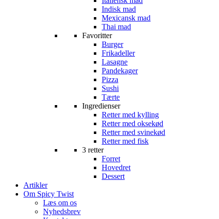
Italiensk mad
Indisk mad
Mexicansk mad
Thai mad
Favoritter
Burger
Frikadeller
Lasagne
Pandekager
Pizza
Sushi
Tærte
Ingredienser
Retter med kylling
Retter med oksekød
Retter med svinekød
Retter med fisk
3 retter
Forret
Hovedret
Dessert
Artikler
Om Spicy Twist
Læs om os
Nyhedsbrev