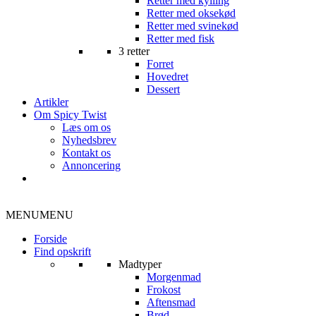
Retter med kylling
Retter med oksekød
Retter med svinekød
Retter med fisk
3 retter
Forret
Hovedret
Dessert
Artikler
Om Spicy Twist
Læs om os
Nyhedsbrev
Kontakt os
Annoncering
MENU
MENU
Forside
Find opskrift
Madtyper
Morgenmad
Frokost
Aftensmad
Brød