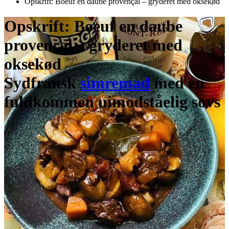
Opskrift: Boeuf en daube provençal – gryderet med oksekød
Opskrift: Boeuf en daube
provençal – gryderet med
oksekød
Sydfransk
simremad
med en
fuldkommen uimodståelig sovs