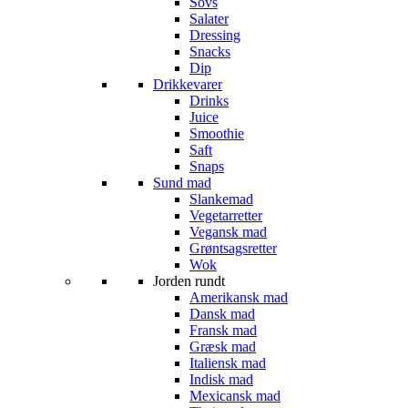
Sovs
Salater
Dressing
Snacks
Dip
Drikkevarer
Drinks
Juice
Smoothie
Saft
Snaps
Sund mad
Slankemad
Vegetarretter
Vegansk mad
Grøntsagsretter
Wok
Jorden rundt
Amerikansk mad
Dansk mad
Fransk mad
Græsk mad
Italiensk mad
Indisk mad
Mexicansk mad