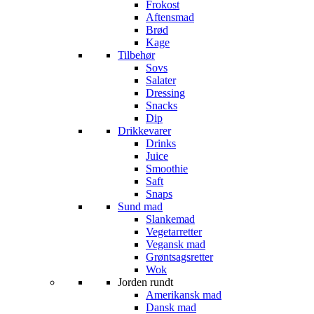
Frokost
Aftensmad
Brød
Kage
Tilbehør
Sovs
Salater
Dressing
Snacks
Dip
Drikkevarer
Drinks
Juice
Smoothie
Saft
Snaps
Sund mad
Slankemad
Vegetarretter
Vegansk mad
Grøntsagsretter
Wok
Jorden rundt
Amerikansk mad
Dansk mad