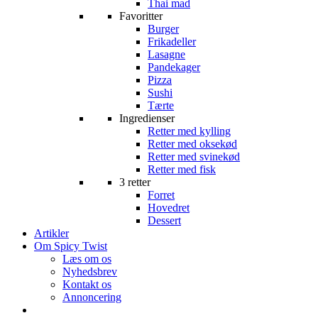
Thai mad
Favoritter
Burger
Frikadeller
Lasagne
Pandekager
Pizza
Sushi
Tærte
Ingredienser
Retter med kylling
Retter med oksekød
Retter med svinekød
Retter med fisk
3 retter
Forret
Hovedret
Dessert
Artikler
Om Spicy Twist
Læs om os
Nyhedsbrev
Kontakt os
Annoncering