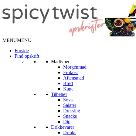
MENU
MENU
Forside
Find opskrift
Madtyper
Morgenmad
Frokost
Aftensmad
Brød
Kage
Tilbehør
Sovs
Salater
Dressing
Snacks
Dip
Drikkevarer
Drinks