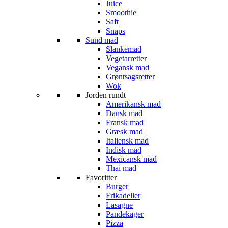
Juice
Smoothie
Saft
Snaps
Sund mad
Slankemad
Vegetarretter
Vegansk mad
Grøntsagsretter
Wok
Jorden rundt
Amerikansk mad
Dansk mad
Fransk mad
Græsk mad
Italiensk mad
Indisk mad
Mexicansk mad
Thai mad
Favoritter
Burger
Frikadeller
Lasagne
Pandekager
Pizza