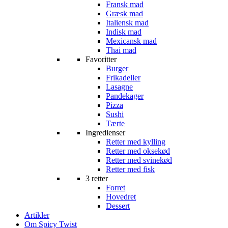
Fransk mad
Græsk mad
Italiensk mad
Indisk mad
Mexicansk mad
Thai mad
Favoritter
Burger
Frikadeller
Lasagne
Pandekager
Pizza
Sushi
Tærte
Ingredienser
Retter med kylling
Retter med oksekød
Retter med svinekød
Retter med fisk
3 retter
Forret
Hovedret
Dessert
Artikler
Om Spicy Twist