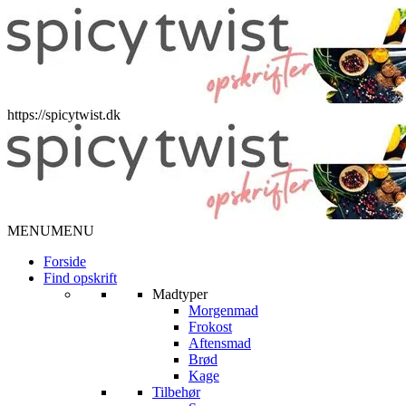
https://spicytwist.dk
MENU
MENU
Forside
Find opskrift
Madtyper
Morgenmad
Frokost
Aftensmad
Brød
Kage
Tilbehør