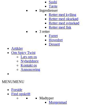
Sushi
Tærte
Ingredienser
Retter med kylling
Retter med oksekød
Retter med svinekød
Retter med fisk
3 retter
Forret
Hovedret
Dessert
Artikler
Om Spicy Twist
Læs om os
Nyhedsbrev
Kontakt os
Annoncering
MENU
MENU
Forside
Find opskrift
Madtyper
Morgenmad