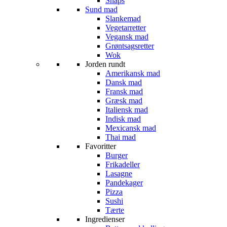
Snaps
Sund mad
Slankemad
Vegetarretter
Vegansk mad
Grøntsagsretter
Wok
Jorden rundt
Amerikansk mad
Dansk mad
Fransk mad
Græsk mad
Italiensk mad
Indisk mad
Mexicansk mad
Thai mad
Favoritter
Burger
Frikadeller
Lasagne
Pandekager
Pizza
Sushi
Tærte
Ingredienser