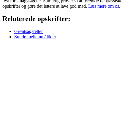
fest for smagsløgene. Samtidig prøver vi at forenkle de klassiske
opskrifter og gøre det lettere at lave god mad.
Læs mere om os
.
Relaterede opskrifter:
Grøntsagsretter
Sunde mellemmåltider