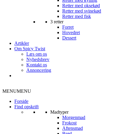
Retter med kylling
Retter med oksekød
Retter med svinekød
Retter med fisk
3 retter
Forret
Hovedret
Dessert
Artikler
Om Spicy Twist
Læs om os
Nyhedsbrev
Kontakt os
Annoncering
MENU
MENU
Forside
Find opskrift
Madtyper
Morgenmad
Frokost
Aftensmad
Brød