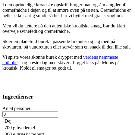
I den oprindelige kroatiske opskrift bruger man også mængder af
cremefraiche i dejen og til at smøre oven på tærten. Cremefraiche er
heller ikke særlig sundt, så her har vi byttet med græsk yoghurt.
Men vil du tættere på den autentiske kroatiske smag, bør du klart
overveje svinefedt og cremefraiche.
Skær en pladefuld burek i passende firkanter og tag med på
skovturen, på vandreturen eller servér som en snack til den lille sult.
Vi spiste vores skønne burek dryppet med
verdens nemmeste
chiliolie
– og næste dag med skiver af røget laks på. Mums på
kroatisk. Koldt øl smager ret godt til.
Ingredienser
Antal personer:
Dej
700 g
hvedemel
300 g
græsk yoghurt