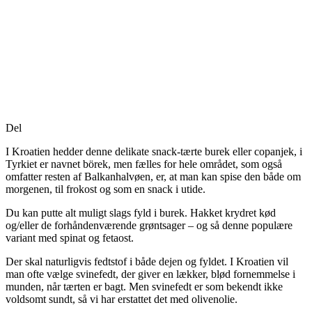
Del
I Kroatien hedder denne delikate snack-tærte burek eller copanjek, i
Tyrkiet er navnet börek, men fælles for hele området, som også
omfatter resten af Balkanhalvøen, er, at man kan spise den både om
morgenen, til frokost og som en snack i utide.
Du kan putte alt muligt slags fyld i burek. Hakket krydret kød
og/eller de forhåndenværende grøntsager – og så denne populære
variant med spinat og fetaost.
Der skal naturligvis fedtstof i både dejen og fyldet. I Kroatien vil
man ofte vælge svinefedt, der giver en lækker, blød fornemmelse i
munden, når tærten er bagt. Men svinefedt er som bekendt ikke
voldsomt sundt, så vi har erstattet det med olivenolie.