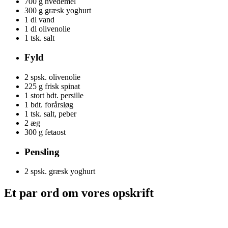
700 g
hvedemel
300 g
græsk yoghurt
1 dl
vand
1 dl
olivenolie
1 tsk.
salt
Fyld
2 spsk.
olivenolie
225 g
frisk spinat
1
stort bdt. persille
1 bdt.
forårsløg
1 tsk.
salt, peber
2
æg
300 g
fetaost
Pensling
2 spsk.
græsk yoghurt
Et par ord om vores opskrift