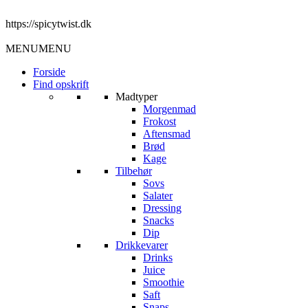
https://spicytwist.dk
MENU
MENU
Forside
Find opskrift
Madtyper
Morgenmad
Frokost
Aftensmad
Brød
Kage
Tilbehør
Sovs
Salater
Dressing
Snacks
Dip
Drikkevarer
Drinks
Juice
Smoothie
Saft
Snaps