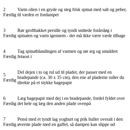
2
Varm olien i en gryde og steg frisk spinat med salt og peber,
Færdig
til væden er fordampet
3
Rør grofthakket persille og tyndt snittede forårsløg i
Færdig
spinaten og varm igennem - der må ikke være væde tilbage
4
Tag spinatblandingen af varmen og rør æg og smuldret
Færdig
fetaost i
Del dejen i to og rul ud til plader, der passer med en
5
bradepande (ca. 30 x 35 cm), den ene af pladerne ruller du
Færdig
direkte på et stykke bagepapir
6
Læg bagepapir med dej i en bradepande, fordel fyldet over
Færdig
det hele og læg den anden plade ovenpå
7
Pensl med et tyndt lag yoghurt og prik huller overalt i den
Færdig
øverste plade med en gaffel, så dampen kan slippe ud