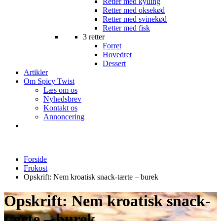
Retter med kylling
Retter med oksekød
Retter med svinekød
Retter med fisk
3 retter
Forret
Hovedret
Dessert
Artikler
Om Spicy Twist
Læs om os
Nyhedsbrev
Kontakt os
Annoncering
Forside
Frokost
Opskrift: Nem kroatisk snack-tærte – burek
Opskrift: Nem kroatisk snack-
tærte – burek