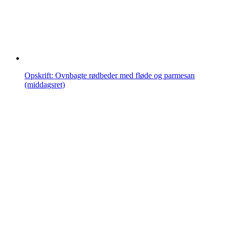
Opskrift: Ovnbagte rødbeder med fløde og parmesan
(middagsret)