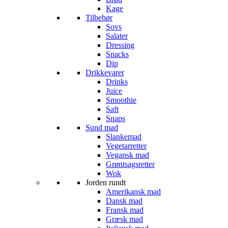
Kage
Tilbehør
Sovs
Salater
Dressing
Snacks
Dip
Drikkevarer
Drinks
Juice
Smoothie
Saft
Snaps
Sund mad
Slankemad
Vegetarretter
Vegansk mad
Grøntsagsretter
Wok
Jorden rundt
Amerikansk mad
Dansk mad
Fransk mad
Græsk mad