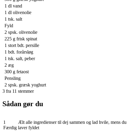
1 dl
vand
1 dl
olivenolie
1 tsk.
salt
Fyld
2 spsk.
olivenolie
225 g
frisk spinat
1
stort bdt. persille
1 bdt.
forårsløg
1 tsk.
salt, peber
2
æg
300 g
fetaost
Pensling
2 spsk.
græsk yoghurt
3
fra
11
stemmer
Sådan gør du
1
Ælt alle ingredienser til dej sammen og lad hvile, mens du
Færdig
laver fyldet