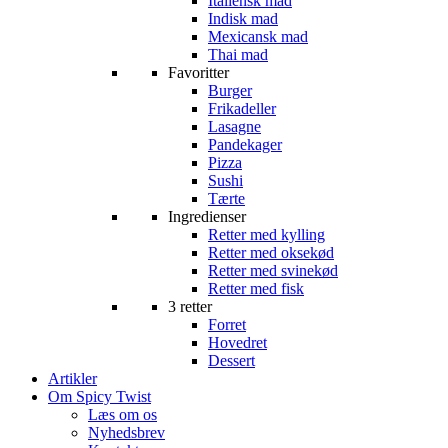
Italiensk mad
Indisk mad
Mexicansk mad
Thai mad
Favoritter
Burger
Frikadeller
Lasagne
Pandekager
Pizza
Sushi
Tærte
Ingredienser
Retter med kylling
Retter med oksekød
Retter med svinekød
Retter med fisk
3 retter
Forret
Hovedret
Dessert
Artikler
Om Spicy Twist
Læs om os
Nyhedsbrev