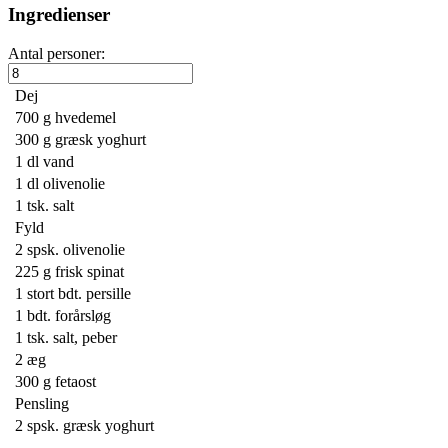
Ingredienser
Antal personer:
Dej
700 g
hvedemel
300 g
græsk yoghurt
1 dl
vand
1 dl
olivenolie
1 tsk.
salt
Fyld
2 spsk.
olivenolie
225 g
frisk spinat
1
stort bdt. persille
1 bdt.
forårsløg
1 tsk.
salt, peber
2
æg
300 g
fetaost
Pensling
2 spsk.
græsk yoghurt