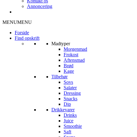
Kontakt os
Annoncering
MENU
MENU
Forside
Find opskrift
Madtyper
Morgenmad
Frokost
Aftensmad
Brød
Kage
Tilbehør
Sovs
Salater
Dressing
Snacks
Dip
Drikkevarer
Drinks
Juice
Smoothie
Saft