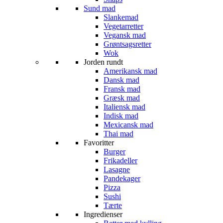
Sund mad
Slankemad
Vegetarretter
Vegansk mad
Grøntsagsretter
Wok
Jorden rundt
Amerikansk mad
Dansk mad
Fransk mad
Græsk mad
Italiensk mad
Indisk mad
Mexicansk mad
Thai mad
Favoritter
Burger
Frikadeller
Lasagne
Pandekager
Pizza
Sushi
Tærte
Ingredienser