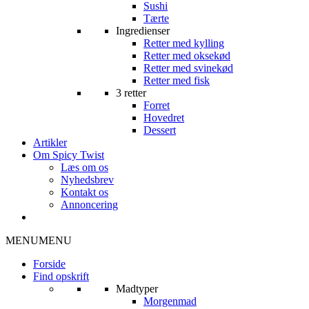
Sushi
Tærte
Ingredienser
Retter med kylling
Retter med oksekød
Retter med svinekød
Retter med fisk
3 retter
Forret
Hovedret
Dessert
Artikler
Om Spicy Twist
Læs om os
Nyhedsbrev
Kontakt os
Annoncering
MENU
MENU
Forside
Find opskrift
Madtyper
Morgenmad