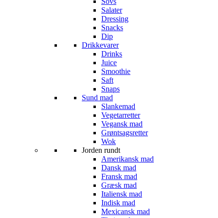
Sovs
Salater
Dressing
Snacks
Dip
Drikkevarer
Drinks
Juice
Smoothie
Saft
Snaps
Sund mad
Slankemad
Vegetarretter
Vegansk mad
Grøntsagsretter
Wok
Jorden rundt
Amerikansk mad
Dansk mad
Fransk mad
Græsk mad
Italiensk mad
Indisk mad
Mexicansk mad