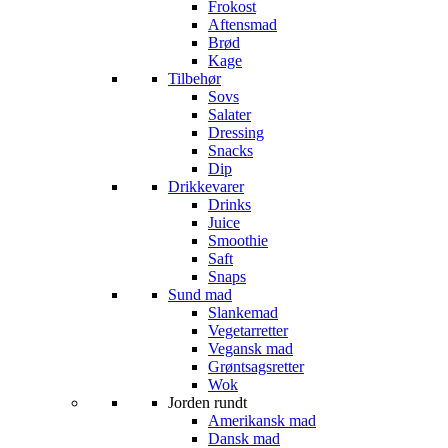
Frokost
Aftensmad
Brød
Kage
Tilbehør
Sovs
Salater
Dressing
Snacks
Dip
Drikkevarer
Drinks
Juice
Smoothie
Saft
Snaps
Sund mad
Slankemad
Vegetarretter
Vegansk mad
Grøntsagsretter
Wok
Jorden rundt
Amerikansk mad
Dansk mad