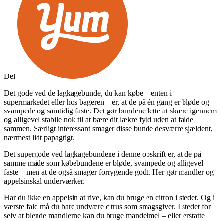
Del
Det gode ved de lagkagebunde, du kan købe – enten i
supermarkedet eller hos bageren – er, at de på én gang er bløde og
svampede og samtidig faste. Det gør bundene lette at skære igennem
og alligevel stabile nok til at bære dit lækre fyld uden at falde
sammen. Særligt interessant smager disse bunde desværre sjældent,
nærmest lidt papagtigt.
Det supergode ved lagkagebundene i denne opskrift er, at de på
samme måde som købebundene er bløde, svampede og alligevel
faste – men at de også smager forrygende godt. Her gør mandler og
appelsinskal underværker.
Har du ikke en appelsin at rive, kan du bruge en citron i stedet. Og i
værste fald må du bare undvære citrus som smagsgiver. I stedet for
selv at blende mandlerne kan du bruge mandelmel – eller erstatte