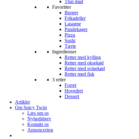
Thai mad
Favoritter
Burger
Frikadeller
Lasagne
Pandekager
Pizza
Sushi
Tærte
Ingredienser
Retter med kylling
Retter med oksekød
Retter med svinekød
Retter med fisk
3 retter
Forret
Hovedret
Dessert
Artikler
Om Spicy Twist
Læs om os
Nyhedsbrev
Kontakt os
Annoncering