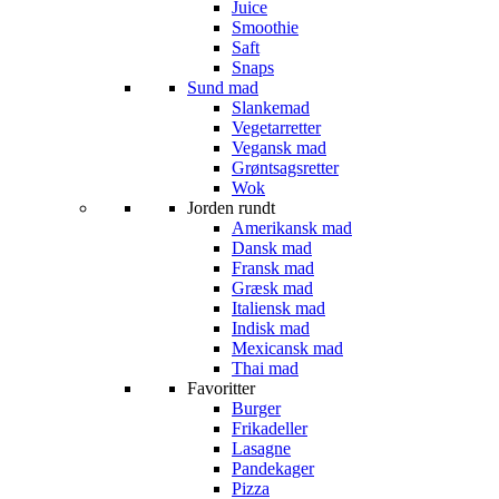
Juice
Smoothie
Saft
Snaps
Sund mad
Slankemad
Vegetarretter
Vegansk mad
Grøntsagsretter
Wok
Jorden rundt
Amerikansk mad
Dansk mad
Fransk mad
Græsk mad
Italiensk mad
Indisk mad
Mexicansk mad
Thai mad
Favoritter
Burger
Frikadeller
Lasagne
Pandekager
Pizza