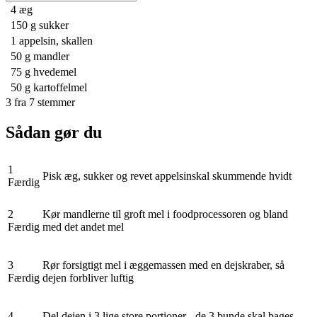
4
æg
150 g
sukker
1
appelsin, skallen
50 g
mandler
75 g
hvedemel
50 g
kartoffelmel
3
fra
7
stemmer
Sådan gør du
1
Pisk æg, sukker og revet appelsinskal skummende hvidt
Færdig
2
Kør mandlerne til groft mel i foodprocessoren og bland
Færdig
med det andet mel
3
Rør forsigtigt mel i æggemassen med en dejskraber, så
Færdig
dejen forbliver luftig
4
Del dejen i 3 lige store portioner - de 3 bunde skal bages