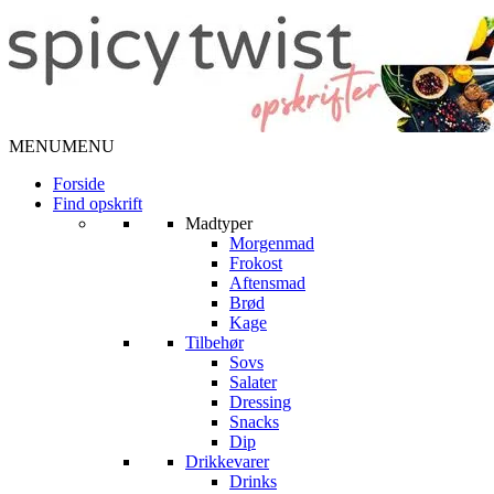
MENU
MENU
Forside
Find opskrift
Madtyper
Morgenmad
Frokost
Aftensmad
Brød
Kage
Tilbehør
Sovs
Salater
Dressing
Snacks
Dip
Drikkevarer
Drinks