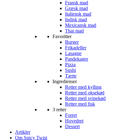
Fransk mad
Græsk mad
Italiensk mad
Indisk mad
Mexicansk mad
Thai mad
Favoritter
Burger
Frikadeller
Lasagne
Pandekager
Pizza
Sushi
Tærte
Ingredienser
Retter med kylling
Retter med oksekød
Retter med svinekød
Retter med fisk
3 retter
Forret
Hovedret
Dessert
Artikler
Om Spicy Twist