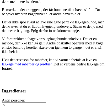
dette med mere hvedemel.
Bemærk, at det er æggene, der får bundene til at hæve så fint. Du
behøver hverken bagepulver eller andre hævemidler.
Det er ikke spor svært at lave sine egne perfekte lagkagebunde, men
det kræver, at du er lidt omhyggelig undervejs. Sådan er det jo med
det meste bagning. Følg derfor instruktionerne nøje.
Vi foretrækker at bage vores lagkagebunde enkeltvis. Det er en
metode, der ikke kan gå galt. Andre opskrifter opererer med at bage
én stor bund og herefter skære den igennem to gange – det er altså
ikke helt let.
Hvis det er sæson for rabarber, kan vi varmt anbefale at lave en
lagkage med rabarber og jordbær
. Det er verdens bedste lagkage om
foråret.
Ingredienser
Antal personer: