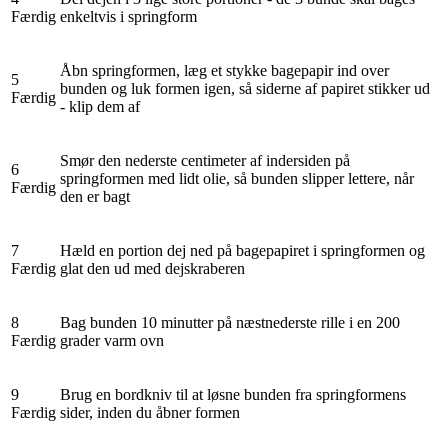
Færdig
enkeltvis i springform
Åbn springformen, læg et stykke bagepapir ind over
5
bunden og luk formen igen, så siderne af papiret stikker ud
Færdig
- klip dem af
Smør den nederste centimeter af indersiden på
6
springformen med lidt olie, så bunden slipper lettere, når
Færdig
den er bagt
7
Hæld en portion dej ned på bagepapiret i springformen og
Færdig
glat den ud med dejskraberen
8
Bag bunden 10 minutter på næstnederste rille i en 200
Færdig
grader varm ovn
9
Brug en bordkniv til at løsne bunden fra springformens
Færdig
sider, inden du åbner formen