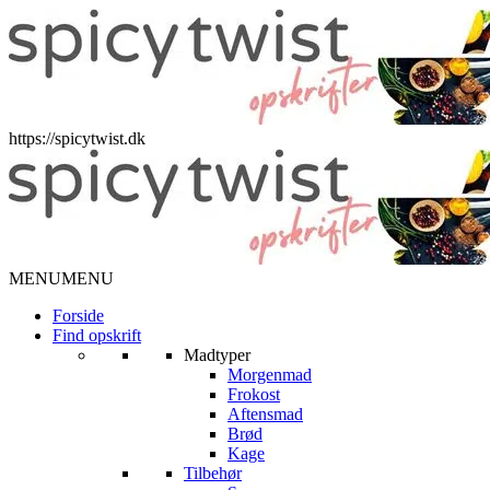
https://spicytwist.dk
MENU
MENU
Forside
Find opskrift
Madtyper
Morgenmad
Frokost
Aftensmad
Brød
Kage
Tilbehør