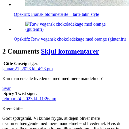
Opskrift: Fransk blommetærte – tarte tatin style
Opskrift: Raw vegansk chokoladekage med orange (glutenfri)
2 Comments
Skjul kommentarer
Gitte Gosvig
siger:
januar 21, 2023 kl. 4:23 pm
Kan man erstatte hvedemel med med mere mandelmel?
Svar
Spicy Twist
siger:
februar 24, 2023 kl. 11:26 am
Kære Gitte
Godt spørgsmål. Vi kunne frygte, at dejen bliver mere
usammenhængende med mere mandelmel end hvedemel. Hvis du
prøver, ville vi være glade for en tilbagemelding – for ideen er jo