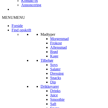
Kontakt os
Annoncering
MENU
MENU
Forside
Find opskrift
Madtyper
Morgenmad
Frokost
Aftensmad
Brød
Kage
Tilbehør
Sovs
Salater
Dressing
Snacks
Dip
Drikkevarer
Drinks
Juice
Smoothie
Saft