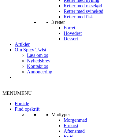
Retter med kylling
Retter med oksekød
Retter med svinekød
Retter med fisk
3 retter
Forret
Hovedret
Dessert
Artikler
Om Spicy Twist
Læs om os
Nyhedsbrev
Kontakt os
Annoncering
MENU
MENU
Forside
Find opskrift
Madtyper
Morgenmad
Frokost
Aftensmad
Brød