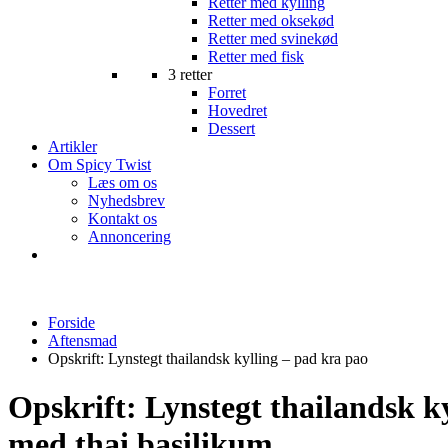
Retter med kylling
Retter med oksekød
Retter med svinekød
Retter med fisk
3 retter
Forret
Hovedret
Dessert
Artikler
Om Spicy Twist
Læs om os
Nyhedsbrev
Kontakt os
Annoncering
Forside
Aftensmad
Opskrift: Lynstegt thailandsk kylling – pad kra pao
Opskrift: Lynstegt thailandsk k
med thai basilikum