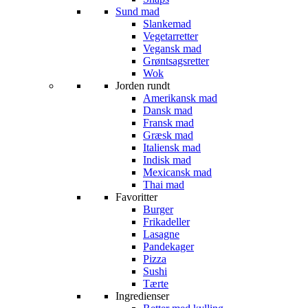
Sund mad
Slankemad
Vegetarretter
Vegansk mad
Grøntsagsretter
Wok
Jorden rundt
Amerikansk mad
Dansk mad
Fransk mad
Græsk mad
Italiensk mad
Indisk mad
Mexicansk mad
Thai mad
Favoritter
Burger
Frikadeller
Lasagne
Pandekager
Pizza
Sushi
Tærte
Ingredienser