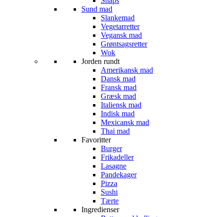
Snaps
Sund mad
Slankemad
Vegetarretter
Vegansk mad
Grøntsagsretter
Wok
Jorden rundt
Amerikansk mad
Dansk mad
Fransk mad
Græsk mad
Italiensk mad
Indisk mad
Mexicansk mad
Thai mad
Favoritter
Burger
Frikadeller
Lasagne
Pandekager
Pizza
Sushi
Tærte
Ingredienser