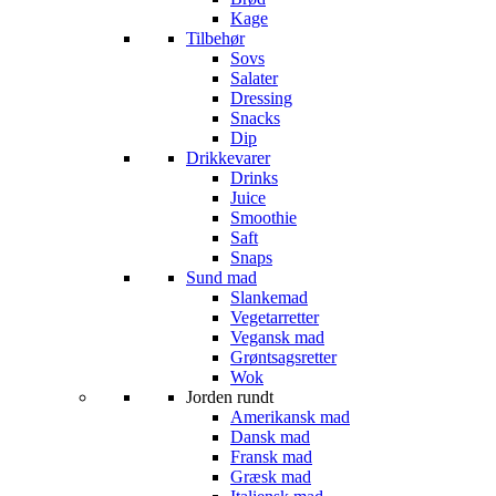
Kage
Tilbehør
Sovs
Salater
Dressing
Snacks
Dip
Drikkevarer
Drinks
Juice
Smoothie
Saft
Snaps
Sund mad
Slankemad
Vegetarretter
Vegansk mad
Grøntsagsretter
Wok
Jorden rundt
Amerikansk mad
Dansk mad
Fransk mad
Græsk mad