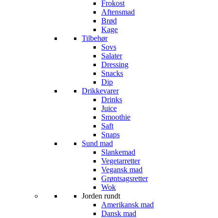
Frokost
Aftensmad
Brød
Kage
Tilbehør
Sovs
Salater
Dressing
Snacks
Dip
Drikkevarer
Drinks
Juice
Smoothie
Saft
Snaps
Sund mad
Slankemad
Vegetarretter
Vegansk mad
Grøntsagsretter
Wok
Jorden rundt
Amerikansk mad
Dansk mad