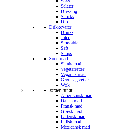
Sovs
Salater
Dressing
Snacks
Dip
Drikkevarer
Drinks
Juice
Smoothie
Saft
Snaps
Sund mad
Slankemad
Vegetarretter
Vegansk mad
Grøntsagsretter
Wok
Jorden rundt
Amerikansk mad
Dansk mad
Fransk mad
Græsk mad
Italiensk mad
Indisk mad
Mexicansk mad