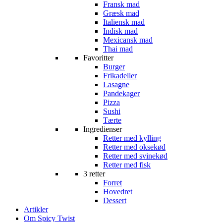
Fransk mad
Græsk mad
Italiensk mad
Indisk mad
Mexicansk mad
Thai mad
Favoritter
Burger
Frikadeller
Lasagne
Pandekager
Pizza
Sushi
Tærte
Ingredienser
Retter med kylling
Retter med oksekød
Retter med svinekød
Retter med fisk
3 retter
Forret
Hovedret
Dessert
Artikler
Om Spicy Twist