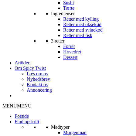
Sushi
Tærte
Ingredienser
Retter med kylling
Retter med oksekød
Retter med svinekød
Retter med fisk
3 retter
Forret
Hovedret
Dessert
Artikler
Om Spicy Twist
Læs om os
Nyhedsbrev
Kontakt os
Annoncering
MENU
MENU
Forside
Find opskrift
Madtyper
Morgenmad