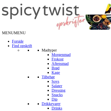
MENU
MENU
Forside
Find opskrift
Madtyper
Morgenmad
Frokost
Aftensmad
Brød
Kage
Tilbehør
Sovs
Salater
Dressing
Snacks
Dip
Drikkevarer
Drinks