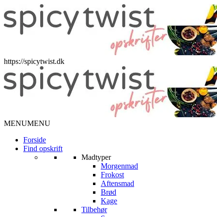
https://spicytwist.dk
MENU
MENU
Forside
Find opskrift
Madtyper
Morgenmad
Frokost
Aftensmad
Brød
Kage
Tilbehør