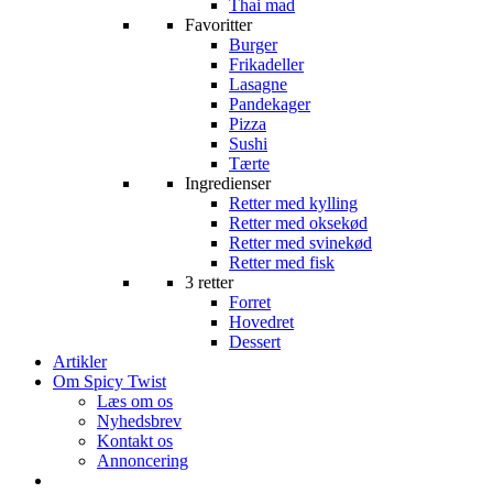
Thai mad
Favoritter
Burger
Frikadeller
Lasagne
Pandekager
Pizza
Sushi
Tærte
Ingredienser
Retter med kylling
Retter med oksekød
Retter med svinekød
Retter med fisk
3 retter
Forret
Hovedret
Dessert
Artikler
Om Spicy Twist
Læs om os
Nyhedsbrev
Kontakt os
Annoncering