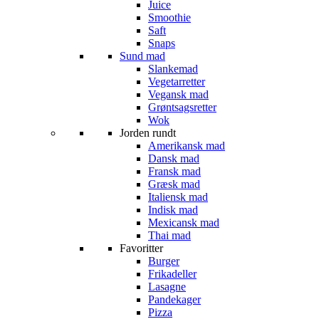
Juice
Smoothie
Saft
Snaps
Sund mad
Slankemad
Vegetarretter
Vegansk mad
Grøntsagsretter
Wok
Jorden rundt
Amerikansk mad
Dansk mad
Fransk mad
Græsk mad
Italiensk mad
Indisk mad
Mexicansk mad
Thai mad
Favoritter
Burger
Frikadeller
Lasagne
Pandekager
Pizza