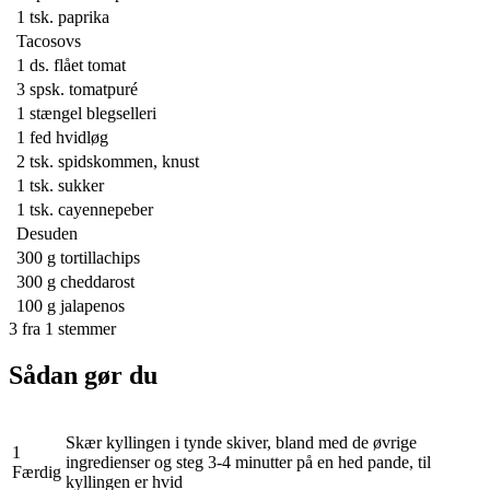
1 tsk.
paprika
Tacosovs
1 ds.
flået tomat
3 spsk.
tomatpuré
1 stængel
blegselleri
1
fed hvidløg
2 tsk.
spidskommen, knust
1 tsk.
sukker
1 tsk.
cayennepeber
Desuden
300 g
tortillachips
300 g
cheddarost
100 g
jalapenos
3
fra
1
stemmer
Sådan gør du
Skær kyllingen i tynde skiver, bland med de øvrige
1
ingredienser og steg 3-4 minutter på en hed pande, til
Færdig
kyllingen er hvid