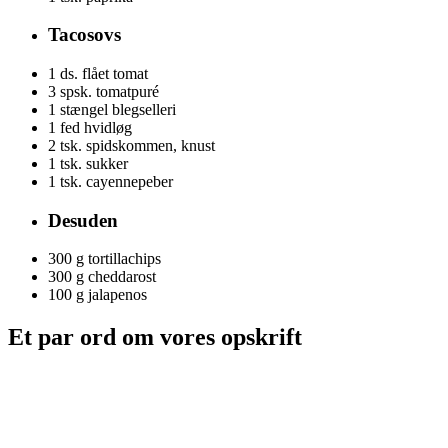
Tacosovs
1 ds.
flået tomat
3 spsk.
tomatpuré
1 stængel
blegselleri
1
fed hvidløg
2 tsk.
spidskommen, knust
1 tsk.
sukker
1 tsk.
cayennepeber
Desuden
300 g
tortillachips
300 g
cheddarost
100 g
jalapenos
Et par ord om vores opskrift