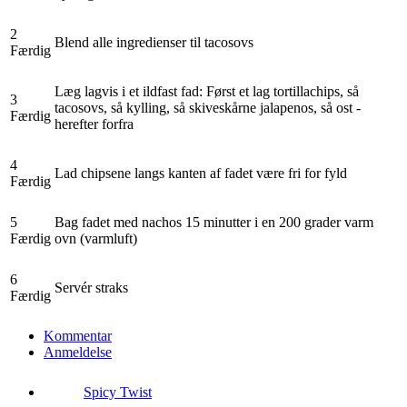
2
Blend alle ingredienser til tacosovs
Færdig
Læg lagvis i et ildfast fad: Først et lag tortillachips, så
3
tacosovs, så kylling, så skiveskårne jalapenos, så ost -
Færdig
herefter forfra
4
Lad chipsene langs kanten af fadet være fri for fyld
Færdig
5
Bag fadet med nachos 15 minutter i en 200 grader varm
Færdig
ovn (varmluft)
6
Servér straks
Færdig
Kommentar
Anmeldelse
Spicy Twist