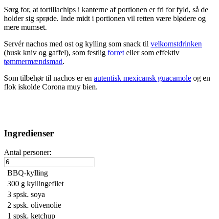
Sørg for, at tortillachips i kanterne af portionen er fri for fyld, så de
holder sig sprøde. Inde midt i portionen vil retten være blødere og
mere mumset.
Servér nachos med ost og kylling som snack til
velkomstdrinken
(husk kniv og gaffel), som festlig
forret
eller som effektiv
tømmermændsmad
.
Som tilbehør til nachos er en
autentisk mexicansk guacamole
og en
flok iskolde Corona muy bien.
Ingredienser
Antal personer:
BBQ-kylling
300 g
kyllingefilet
3 spsk.
soya
2 spsk.
olivenolie
1 spsk.
ketchup