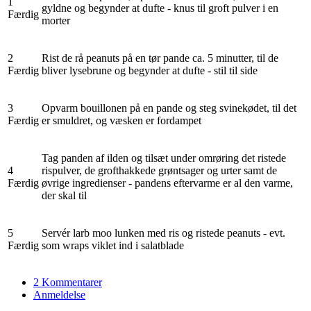
1
gyldne og begynder at dufte - knus til groft pulver i en
Færdig
morter
2
Rist de rå peanuts på en tør pande ca. 5 minutter, til de
Færdig
bliver lysebrune og begynder at dufte - stil til side
3
Opvarm bouillonen på en pande og steg svinekødet, til det
Færdig
er smuldret, og væsken er fordampet
Tag panden af ilden og tilsæt under omrøring det ristede
4
rispulver, de grofthakkede grøntsager og urter samt de
Færdig
øvrige ingredienser - pandens eftervarme er al den varme,
der skal til
5
Servér larb moo lunken med ris og ristede peanuts - evt.
Færdig
som wraps viklet ind i salatblade
2 Kommentarer
Anmeldelse