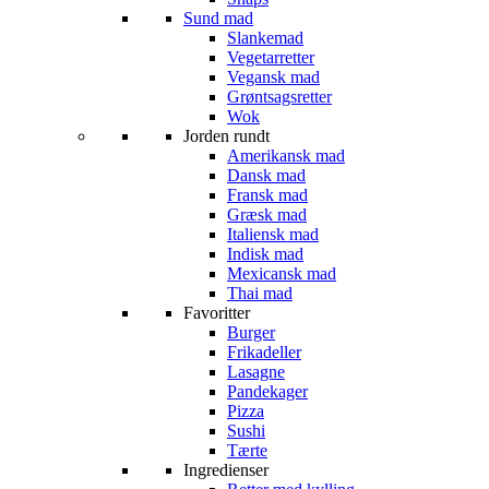
Sund mad
Slankemad
Vegetarretter
Vegansk mad
Grøntsagsretter
Wok
Jorden rundt
Amerikansk mad
Dansk mad
Fransk mad
Græsk mad
Italiensk mad
Indisk mad
Mexicansk mad
Thai mad
Favoritter
Burger
Frikadeller
Lasagne
Pandekager
Pizza
Sushi
Tærte
Ingredienser