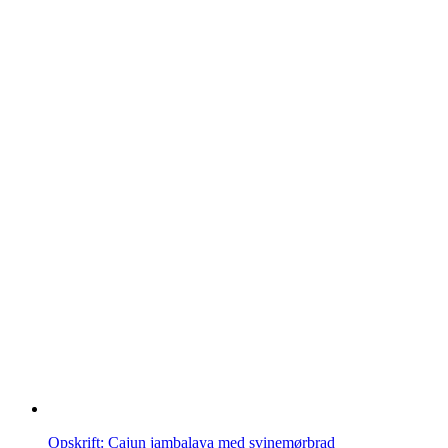
Opskrift: Cajun jambalaya med svinemørbrad