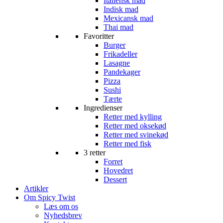
Italiensk mad
Indisk mad
Mexicansk mad
Thai mad
Favoritter
Burger
Frikadeller
Lasagne
Pandekager
Pizza
Sushi
Tærte
Ingredienser
Retter med kylling
Retter med oksekød
Retter med svinekød
Retter med fisk
3 retter
Forret
Hovedret
Dessert
Artikler
Om Spicy Twist
Læs om os
Nyhedsbrev