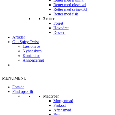
Retter med kylling
Retter med oksekød
Retter med svinekød
Retter med fisk
3 retter
Forret
Hovedret
Dessert
Artikler
Om Spicy Twist
Læs om os
Nyhedsbrev
Kontakt os
Annoncering
MENU
MENU
Forside
Find opskrift
Madtyper
Morgenmad
Frokost
Aftensmad
Brød