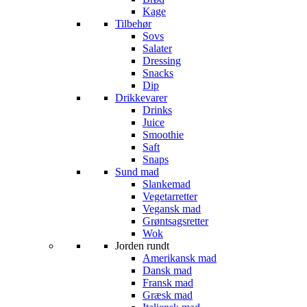
Kage
Tilbehør
Sovs
Salater
Dressing
Snacks
Dip
Drikkevarer
Drinks
Juice
Smoothie
Saft
Snaps
Sund mad
Slankemad
Vegetarretter
Vegansk mad
Grøntsagsretter
Wok
Jorden rundt
Amerikansk mad
Dansk mad
Fransk mad
Græsk mad