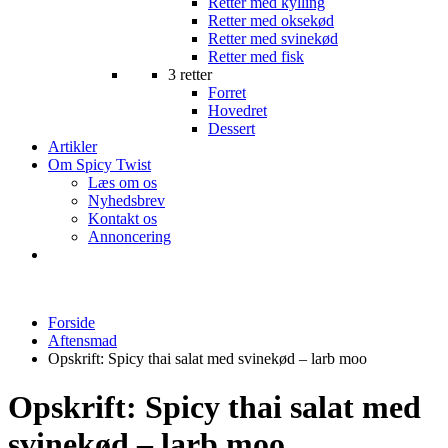
Retter med kylling
Retter med oksekød
Retter med svinekød
Retter med fisk
3 retter
Forret
Hovedret
Dessert
Artikler
Om Spicy Twist
Læs om os
Nyhedsbrev
Kontakt os
Annoncering
Forside
Aftensmad
Opskrift: Spicy thai salat med svinekød – larb moo
Opskrift: Spicy thai salat med
svinekød – larb moo