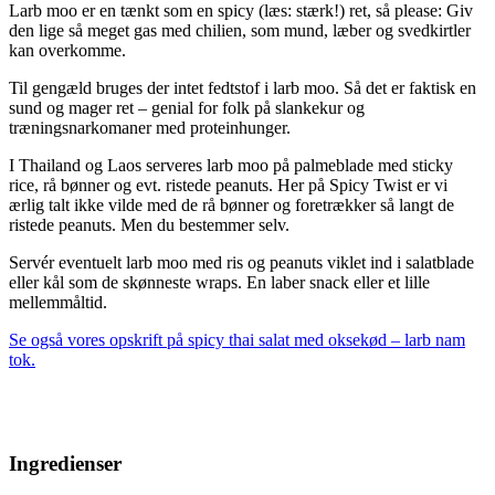
Larb moo er en tænkt som en spicy (læs: stærk!) ret, så please: Giv
den lige så meget gas med chilien, som mund, læber og svedkirtler
kan overkomme.
Til gengæld bruges der intet fedtstof i larb moo. Så det er faktisk en
sund og mager ret – genial for folk på slankekur og
træningsnarkomaner med proteinhunger.
I Thailand og Laos serveres larb moo på palmeblade med sticky
rice, rå bønner og evt. ristede peanuts. Her på Spicy Twist er vi
ærlig talt ikke vilde med de rå bønner og foretrækker så langt de
ristede peanuts. Men du bestemmer selv.
Servér eventuelt larb moo med ris og peanuts viklet ind i salatblade
eller kål som de skønneste wraps. En laber snack eller et lille
mellemmåltid.
Se også vores opskrift på spicy thai salat med oksekød – larb nam
tok.
Ingredienser