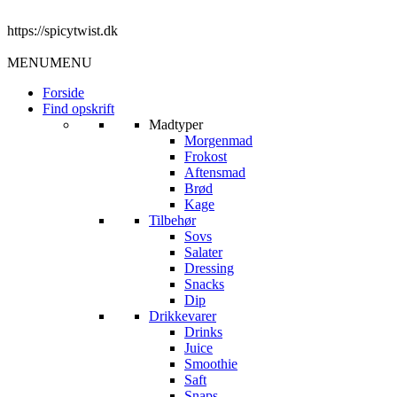
https://spicytwist.dk
MENU
MENU
Forside
Find opskrift
Madtyper
Morgenmad
Frokost
Aftensmad
Brød
Kage
Tilbehør
Sovs
Salater
Dressing
Snacks
Dip
Drikkevarer
Drinks
Juice
Smoothie
Saft
Snaps