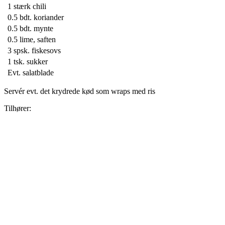
1
stærk chili
0.5 bdt.
koriander
0.5 bdt.
mynte
0.5
lime, saften
3 spsk.
fiskesovs
1 tsk.
sukker
Evt. salatblade
Servér evt. det krydrede kød som wraps med ris
Tilhører: