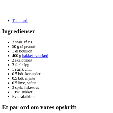
Thai mad
Ingredienser
3 spsk.
rå ris
50 g
rå peanuts
1 dl
bouillon
400 g
hakket svinekød
2
skalotteløg
3
forårsløg
1
stærk chili
0.5 bdt.
koriander
0.5 bdt.
mynte
0.5
lime, saften
3 spsk.
fiskesovs
1 tsk.
sukker
Evt. salatblade
Et par ord om vores opskrift