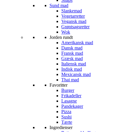
Snaps
Sund mad
Slankemad
Vegetarretter
Vegansk mad
Grøntsagsretter
Wok
Jorden rundt
Amerikansk mad
Dansk mad
Fransk mad
Græsk mad
Italiensk mad
Indisk mad
Mexicansk mad
Thai mad
Favoritter
Burger
Frikadeller
Lasagne
Pandekager
Pizza
Sushi
Tærte
Ingredienser