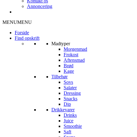
Kontakt os
Annoncering
MENU
MENU
Forside
Find opskrift
Madtyper
Morgenmad
Frokost
Aftensmad
Brød
Kage
Tilbehør
Sovs
Salater
Dressing
Snacks
Dip
Drikkevarer
Drinks
Juice
Smoothie
Saft