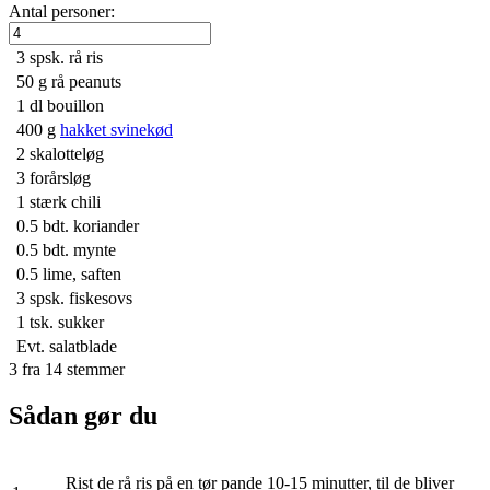
Antal personer:
3 spsk.
rå ris
50 g
rå peanuts
1 dl
bouillon
400 g
hakket svinekød
2
skalotteløg
3
forårsløg
1
stærk chili
0.5 bdt.
koriander
0.5 bdt.
mynte
0.5
lime, saften
3 spsk.
fiskesovs
1 tsk.
sukker
Evt. salatblade
3
fra
14
stemmer
Sådan gør du
Rist de rå ris på en tør pande 10-15 minutter, til de bliver