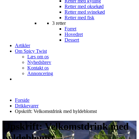
Retter med kylling
Retter med oksekød
Retter med svinekød
Retter med fisk
3 retter
Forret
Hovedret
Dessert
Artikler
Om Spicy Twist
Læs om os
Nyhedsbrev
Kontakt os
Annoncering
Forside
Drikkevarer
Opskrift: Velkomstdrink med hyldeblomst
Opskrift: Velkomstdrink med
hyldeblomst