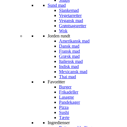
Snaps
Sund mad
Slankemad
Vegetarretter
Vegansk mad
Grøntsagsretter
Wok
Jorden rundt
Amerikansk mad
Dansk mad
Fransk mad
Græsk mad
Italiensk mad
Indisk mad
Mexicansk mad
Thai mad
Favoritter
Burger
Frikadeller
Lasagne
Pandekager
Pizza
Sushi
Tærte
Ingredienser