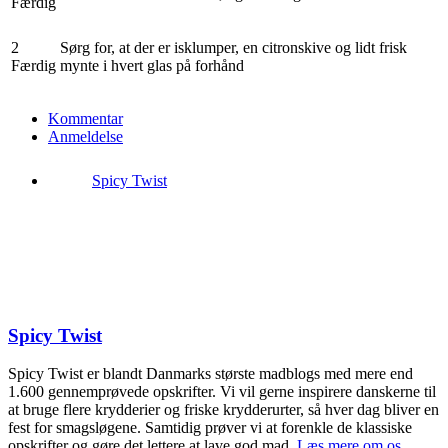
Færdig
2
Sørg for, at der er isklumper, en citronskive og lidt frisk
Færdig
mynte i hvert glas på forhånd
Kommentar
Anmeldelse
Spicy Twist
Spicy Twist
Spicy Twist er blandt Danmarks største madblogs med mere end
1.600 gennemprøvede opskrifter. Vi vil gerne inspirere danskerne til
at bruge flere krydderier og friske krydderurter, så hver dag bliver en
fest for smagsløgene. Samtidig prøver vi at forenkle de klassiske
opskrifter og gøre det lettere at lave god mad.
Læs mere om os
.