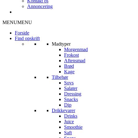
Kontakt os
Annoncering
MENU
MENU
Forside
Find opskrift
Madtyper
Morgenmad
Frokost
Aftensmad
Brød
Kage
Tilbehør
Sovs
Salater
Dressing
Snacks
Dip
Drikkevarer
Drinks
Juice
Smoothie
Saft