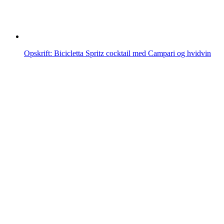
Opskrift: Bicicletta Spritz cocktail med Campari og hvidvin