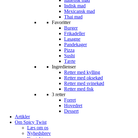
Italiensk mad
Indisk mad
Mexicansk mad
Thai mad
Favoritter
Burger
Frikadeller
Lasagne
Pandekager
Pizza
Sushi
Tærte
Ingredienser
Retter med kylling
Retter med oksekød
Retter med svinekød
Retter med fisk
3 retter
Forret
Hovedret
Dessert
Artikler
Om Spicy Twist
Læs om os
Nyhedsbrev