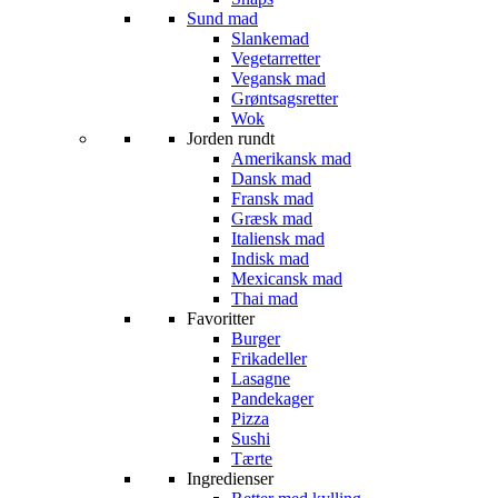
Sund mad
Slankemad
Vegetarretter
Vegansk mad
Grøntsagsretter
Wok
Jorden rundt
Amerikansk mad
Dansk mad
Fransk mad
Græsk mad
Italiensk mad
Indisk mad
Mexicansk mad
Thai mad
Favoritter
Burger
Frikadeller
Lasagne
Pandekager
Pizza
Sushi
Tærte
Ingredienser