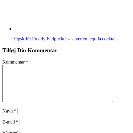
Opskrift: Freddy Fudpucker – suveræn tequila cocktail
Tilføj Din Kommentar
Kommentar
*
Navn
*
E-mail
*
Websted