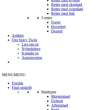
Retter med kylling
Retter med oksekød
Retter med svinekød
Retter med fisk
3 retter
Forret
Hovedret
Dessert
Artikler
Om Spicy Twist
Læs om os
Nyhedsbrev
Kontakt os
Annoncering
MENU
MENU
Forside
Find opskrift
Madtyper
Morgenmad
Frokost
Aftensmad
Brød