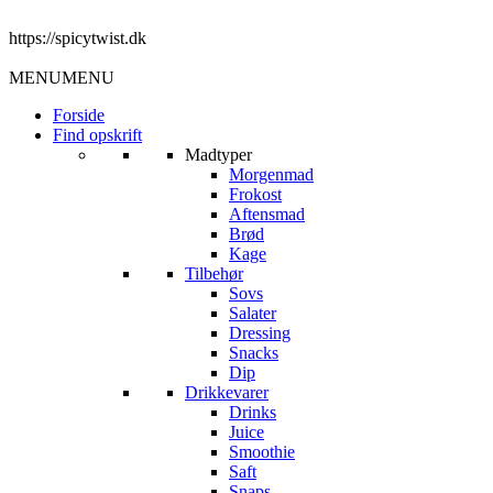
https://spicytwist.dk
MENU
MENU
Forside
Find opskrift
Madtyper
Morgenmad
Frokost
Aftensmad
Brød
Kage
Tilbehør
Sovs
Salater
Dressing
Snacks
Dip
Drikkevarer
Drinks
Juice
Smoothie
Saft
Snaps