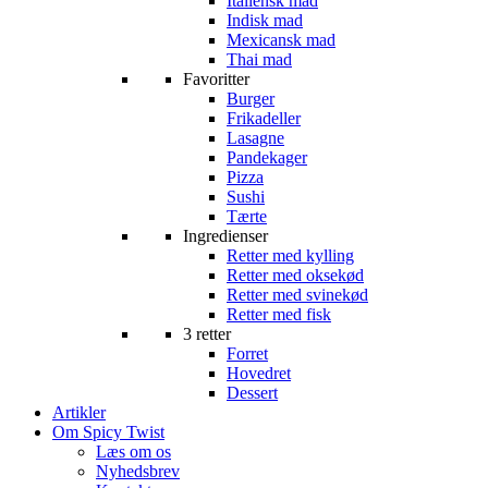
Italiensk mad
Indisk mad
Mexicansk mad
Thai mad
Favoritter
Burger
Frikadeller
Lasagne
Pandekager
Pizza
Sushi
Tærte
Ingredienser
Retter med kylling
Retter med oksekød
Retter med svinekød
Retter med fisk
3 retter
Forret
Hovedret
Dessert
Artikler
Om Spicy Twist
Læs om os
Nyhedsbrev