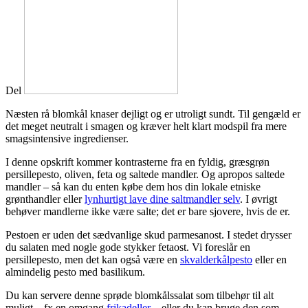
Del
Næsten rå blomkål knaser dejligt og er utroligt sundt. Til gengæld er
det meget neutralt i smagen og kræver helt klart modspil fra mere
smagsintensive ingredienser.
I denne opskrift kommer kontrasterne fra en fyldig, græsgrøn
persillepesto, oliven, feta og saltede mandler. Og apropos saltede
mandler – så kan du enten købe dem hos din lokale etniske
grønthandler eller
lynhurtigt lave dine saltmandler selv
. I øvrigt
behøver mandlerne ikke være salte; det er bare sjovere, hvis de er.
Pestoen er uden det sædvanlige skud parmesanost. I stedet drysser
du salaten med nogle gode stykker fetaost. Vi foreslår en
persillepesto, men det kan også være en
skvalderkålpesto
eller en
almindelig pesto med basilikum.
Du kan servere denne sprøde blomkålssalat som tilbehør til alt
muligt – fx en omgang
frikadeller
– eller du kan bruge den som