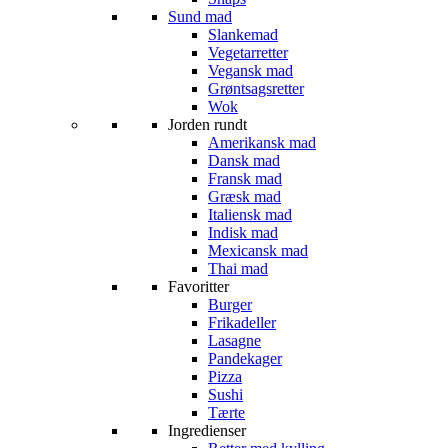
Sund mad
Slankemad
Vegetarretter
Vegansk mad
Grøntsagsretter
Wok
Jorden rundt
Amerikansk mad
Dansk mad
Fransk mad
Græsk mad
Italiensk mad
Indisk mad
Mexicansk mad
Thai mad
Favoritter
Burger
Frikadeller
Lasagne
Pandekager
Pizza
Sushi
Tærte
Ingredienser