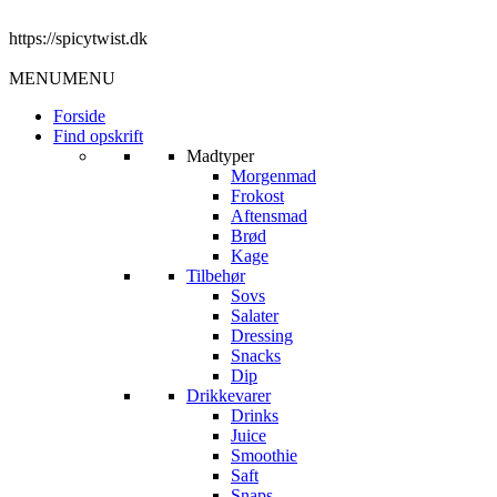
https://spicytwist.dk
MENU
MENU
Forside
Find opskrift
Madtyper
Morgenmad
Frokost
Aftensmad
Brød
Kage
Tilbehør
Sovs
Salater
Dressing
Snacks
Dip
Drikkevarer
Drinks
Juice
Smoothie
Saft
Snaps