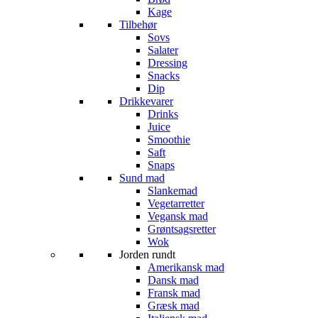
Kage
Tilbehør
Sovs
Salater
Dressing
Snacks
Dip
Drikkevarer
Drinks
Juice
Smoothie
Saft
Snaps
Sund mad
Slankemad
Vegetarretter
Vegansk mad
Grøntsagsretter
Wok
Jorden rundt
Amerikansk mad
Dansk mad
Fransk mad
Græsk mad