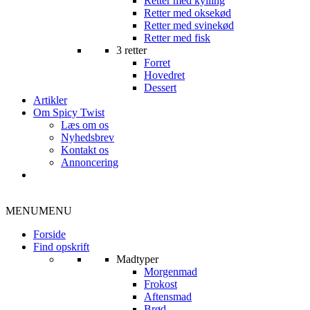
Retter med kylling
Retter med oksekød
Retter med svinekød
Retter med fisk
3 retter
Forret
Hovedret
Dessert
Artikler
Om Spicy Twist
Læs om os
Nyhedsbrev
Kontakt os
Annoncering
MENU
MENU
Forside
Find opskrift
Madtyper
Morgenmad
Frokost
Aftensmad
Brød