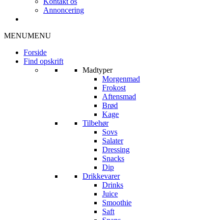
Kontakt os
Annoncering
MENU
MENU
Forside
Find opskrift
Madtyper
Morgenmad
Frokost
Aftensmad
Brød
Kage
Tilbehør
Sovs
Salater
Dressing
Snacks
Dip
Drikkevarer
Drinks
Juice
Smoothie
Saft