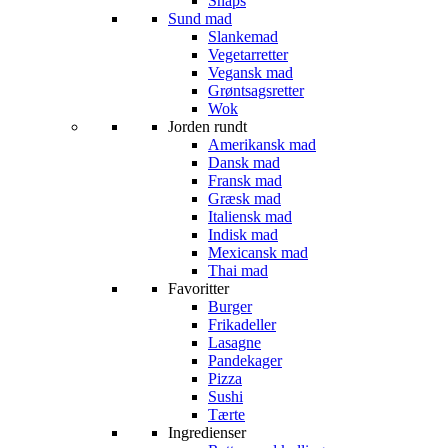
Snaps
Sund mad
Slankemad
Vegetarretter
Vegansk mad
Grøntsagsretter
Wok
Jorden rundt
Amerikansk mad
Dansk mad
Fransk mad
Græsk mad
Italiensk mad
Indisk mad
Mexicansk mad
Thai mad
Favoritter
Burger
Frikadeller
Lasagne
Pandekager
Pizza
Sushi
Tærte
Ingredienser