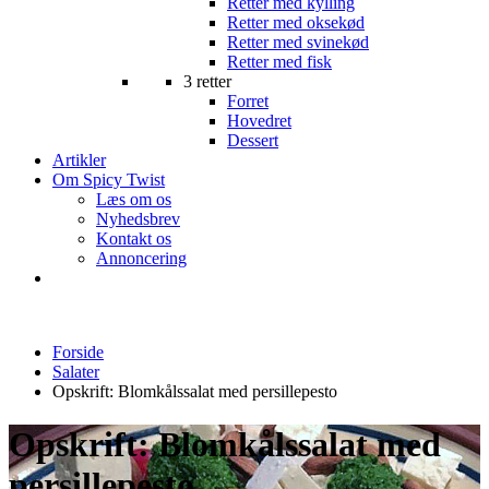
Retter med kylling
Retter med oksekød
Retter med svinekød
Retter med fisk
3 retter
Forret
Hovedret
Dessert
Artikler
Om Spicy Twist
Læs om os
Nyhedsbrev
Kontakt os
Annoncering
Forside
Salater
Opskrift: Blomkålssalat med persillepesto
Opskrift: Blomkålssalat med
persillepesto