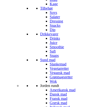
Kage
Tilbehør
Sovs
Salater
Dressing
Snacks
Dip
Drikkevarer
Drinks
Juice
Smoothie
Saft
Snaps
Sund mad
Slankemad
Vegetarretter
Vegansk mad
Grøntsagsretter
Wok
Jorden rundt
Amerikansk mad
Dansk mad
Fransk mad
Græsk mad