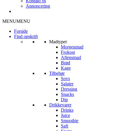
Kontakt os
Annoncering
MENU
MENU
Forside
Find opskrift
Madtyper
Morgenmad
Frokost
Aftensmad
Brød
Kage
Tilbehør
Sovs
Salater
Dressing
Snacks
Dip
Drikkevarer
Drinks
Juice
Smoothie
Saft