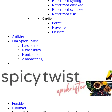
Retter med kylling
Retter med oksekød
Retter med svinekød
Retter med fisk
3 retter
Forret
Hovedret
Dessert
Artikler
Om Spicy Twist
Læs om os
Nyhedsbrev
Kontakt os
Annoncering
Forside
Grillmad