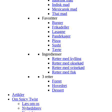
Italiensk mad
Indisk mad
Mexicansk mad
Thai mad
Favoritter
Burger
Frikadeller
Lasagne
Pandekager
Pizza
Sushi
Tærte
Ingredienser
Retter med kylling
Retter med oksekød
Retter med svinekød
Retter med fisk
3 retter
Forret
Hovedret
Dessert
Artikler
Om Spicy Twist
Læs om os
Nyhedsbrev