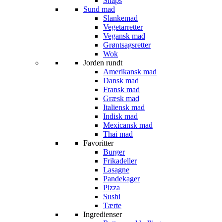
Snaps
Sund mad
Slankemad
Vegetarretter
Vegansk mad
Grøntsagsretter
Wok
Jorden rundt
Amerikansk mad
Dansk mad
Fransk mad
Græsk mad
Italiensk mad
Indisk mad
Mexicansk mad
Thai mad
Favoritter
Burger
Frikadeller
Lasagne
Pandekager
Pizza
Sushi
Tærte
Ingredienser