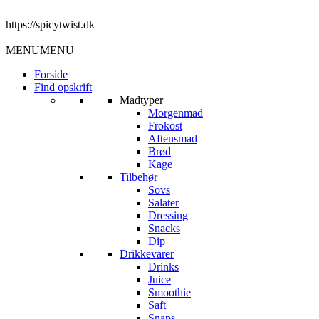
https://spicytwist.dk
MENU
MENU
Forside
Find opskrift
Madtyper
Morgenmad
Frokost
Aftensmad
Brød
Kage
Tilbehør
Sovs
Salater
Dressing
Snacks
Dip
Drikkevarer
Drinks
Juice
Smoothie
Saft
Snaps