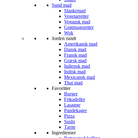
Sund mad
Slankemad
Vegetarretter
Vegansk mad
Grøntsagsretter
Wok
Jorden rundt
Amerikansk mad
Dansk mad
Fransk mad
Græsk mad
Italiensk mad
Indisk mad
Mexicansk mad
Thai mad
Favoritter
Burger
Frikadeller
Lasagne
Pandekager
Pizza
Sushi
Tærte
Ingredienser