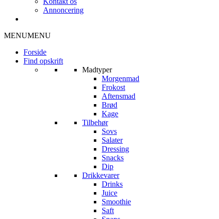
Kontakt os
Annoncering
MENU
MENU
Forside
Find opskrift
Madtyper
Morgenmad
Frokost
Aftensmad
Brød
Kage
Tilbehør
Sovs
Salater
Dressing
Snacks
Dip
Drikkevarer
Drinks
Juice
Smoothie
Saft