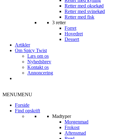
Retter med kylling
Retter med oksekød
Retter med svinekød
Retter med fisk
3 retter
Forret
Hovedret
Dessert
Artikler
Om Spicy Twist
Læs om os
Nyhedsbrev
Kontakt os
Annoncering
MENU
MENU
Forside
Find opskrift
Madtyper
Morgenmad
Frokost
Aftensmad
Brød