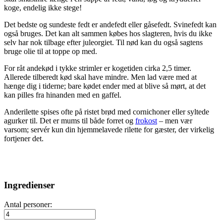
koge, endelig ikke stege!
Det bedste og sundeste fedt er andefedt eller gåsefedt. Svinefedt kan
også bruges. Det kan alt sammen købes hos slagteren, hvis du ikke
selv har nok tilbage efter juleorgiet. Til nød kan du også sagtens
bruge olie til at toppe op med.
For råt andekød i tykke strimler er kogetiden cirka 2,5 timer.
Allerede tilberedt kød skal have mindre. Men lad være med at
hænge dig i tiderne; bare kødet ender med at blive så mørt, at det
kan pilles fra hinanden med en gaffel.
Anderilette spises ofte på ristet brød med cornichoner eller syltede
agurker til. Det er mums til både forret og
frokost
– men vær
varsom; servér kun din hjemmelavede rilette for gæster, der virkelig
fortjener det.
Ingredienser
Antal personer: