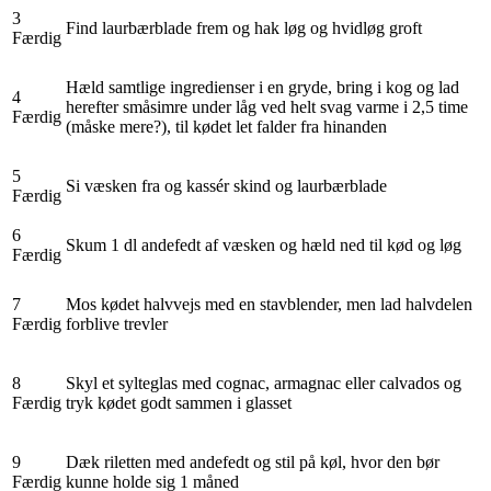
3
Find laurbærblade frem og hak løg og hvidløg groft
Færdig
Hæld samtlige ingredienser i en gryde, bring i kog og lad
4
herefter småsimre under låg ved helt svag varme i 2,5 time
Færdig
(måske mere?), til kødet let falder fra hinanden
5
Si væsken fra og kassér skind og laurbærblade
Færdig
6
Skum 1 dl andefedt af væsken og hæld ned til kød og løg
Færdig
7
Mos kødet halvvejs med en stavblender, men lad halvdelen
Færdig
forblive trevler
8
Skyl et sylteglas med cognac, armagnac eller calvados og
Færdig
tryk kødet godt sammen i glasset
9
Dæk riletten med andefedt og stil på køl, hvor den bør
Færdig
kunne holde sig 1 måned