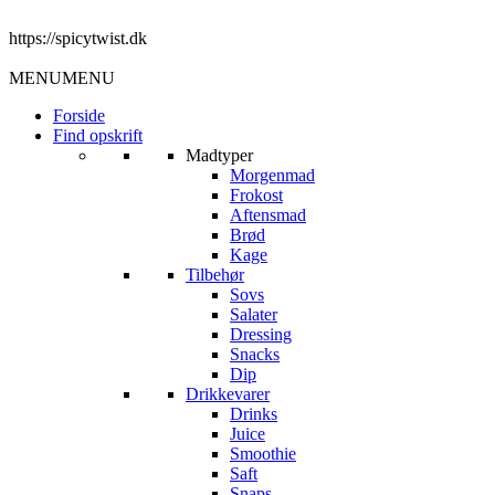
https://spicytwist.dk
MENU
MENU
Forside
Find opskrift
Madtyper
Morgenmad
Frokost
Aftensmad
Brød
Kage
Tilbehør
Sovs
Salater
Dressing
Snacks
Dip
Drikkevarer
Drinks
Juice
Smoothie
Saft
Snaps