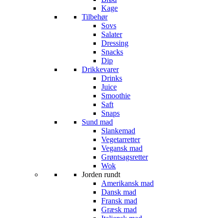
Kage
Tilbehør
Sovs
Salater
Dressing
Snacks
Dip
Drikkevarer
Drinks
Juice
Smoothie
Saft
Snaps
Sund mad
Slankemad
Vegetarretter
Vegansk mad
Grøntsagsretter
Wok
Jorden rundt
Amerikansk mad
Dansk mad
Fransk mad
Græsk mad