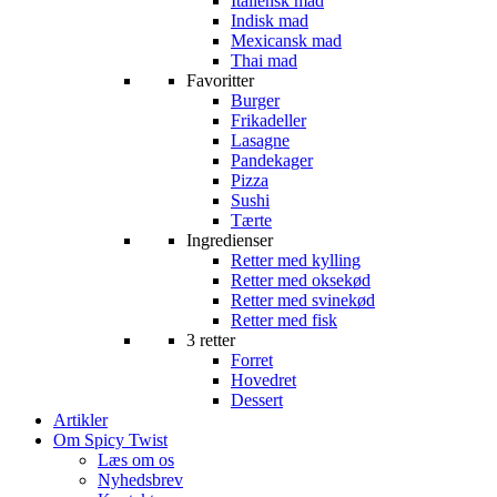
Italiensk mad
Indisk mad
Mexicansk mad
Thai mad
Favoritter
Burger
Frikadeller
Lasagne
Pandekager
Pizza
Sushi
Tærte
Ingredienser
Retter med kylling
Retter med oksekød
Retter med svinekød
Retter med fisk
3 retter
Forret
Hovedret
Dessert
Artikler
Om Spicy Twist
Læs om os
Nyhedsbrev