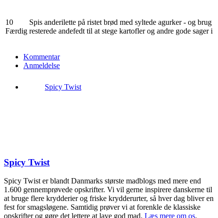
10
Spis anderilette på ristet brød med syltede agurker - og brug
Færdig
resterede andefedt til at stege kartofler og andre gode sager i
Kommentar
Anmeldelse
Spicy Twist
Spicy Twist
Spicy Twist er blandt Danmarks største madblogs med mere end
1.600 gennemprøvede opskrifter. Vi vil gerne inspirere danskerne til
at bruge flere krydderier og friske krydderurter, så hver dag bliver en
fest for smagsløgene. Samtidig prøver vi at forenkle de klassiske
opskrifter og gøre det lettere at lave god mad.
Læs mere om os
.