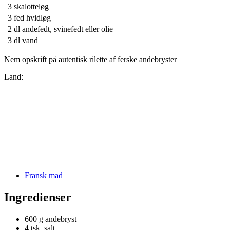
3
skalotteløg
3
fed hvidløg
2 dl
andefedt, svinefedt eller olie
3 dl
vand
Nem opskrift på autentisk rilette af ferske andebryster
Land:
Fransk mad
Ingredienser
600 g
andebryst
4 tsk.
salt