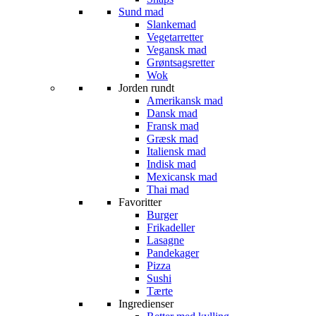
Sund mad
Slankemad
Vegetarretter
Vegansk mad
Grøntsagsretter
Wok
Jorden rundt
Amerikansk mad
Dansk mad
Fransk mad
Græsk mad
Italiensk mad
Indisk mad
Mexicansk mad
Thai mad
Favoritter
Burger
Frikadeller
Lasagne
Pandekager
Pizza
Sushi
Tærte
Ingredienser