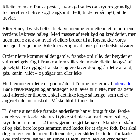
Rilette er en art fransk postej, hvor kød saltes og krydres grundigt
for herefter at blive kogt langsomt i fedt, til det er så mørt, at det
trevler.
Efter Spicy Twists helt subjektive mening er rilette intet mindre end
verdens lækreste pålæg. Med masser af reelt kød og krydderier, men
uden mel og æg og hvad vi ellers bruger til at forstrække vores
postejer herhjemme. Rilette er ærlig mad lavet på de bedste råvarer.
Ordet rilette kommer af det gamle, franske ord rille, der betyder en
strimmel gris. Og i Frankrig fremstilles det meste rilette da også af
grisekød. De dygtige franske slagtere laver dog også rilette af and,
gås, kanin, vildt – og sågar tun eller laks.
Herhjemme er rilette en god måde at få brugt resterne af
julemaden
.
Både flæskestegen og andestegen kan laves til rilette, men da dette
kød allerede er tilberedt, skal det ikke koge så længe, som det er
angivet i denne opskrift. Måske blot 1 times tid.
Til denne autentiske franske anderilette har vi brugt friske, ferske
andebryster. Kødet skæres i tykke strimler og marinerer i salt og
krydderier i mindst 12 timer, gerne meget længere. Skindet er skåret
af og skal bare koges sammen med kødet for at afgive fedt. Der skal
dog bruges en del mere fedt end det, der sidder i skindet, for kødet
skal småsimre længe i en suppe af fedt, vand, løg og krydderier –