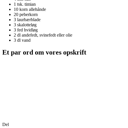
1 tsk.
timian
10 korn
allehånde
20
peberkorn
3
laurbærblade
3
skalotteløg
3
fed hvidløg
2 dl
andefedt, svinefedt eller olie
3 dl
vand
Et par ord om vores opskrift
Del