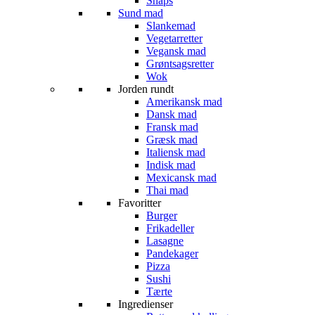
Snaps
Sund mad
Slankemad
Vegetarretter
Vegansk mad
Grøntsagsretter
Wok
Jorden rundt
Amerikansk mad
Dansk mad
Fransk mad
Græsk mad
Italiensk mad
Indisk mad
Mexicansk mad
Thai mad
Favoritter
Burger
Frikadeller
Lasagne
Pandekager
Pizza
Sushi
Tærte
Ingredienser