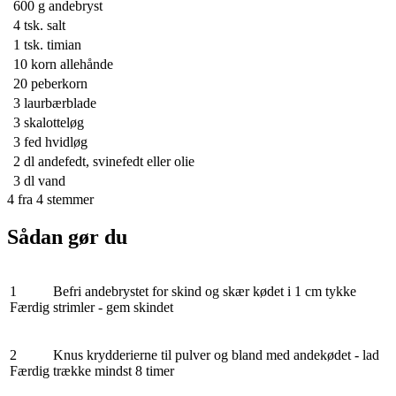
600 g
andebryst
4 tsk.
salt
1 tsk.
timian
10 korn
allehånde
20
peberkorn
3
laurbærblade
3
skalotteløg
3
fed hvidløg
2 dl
andefedt, svinefedt eller olie
3 dl
vand
4
fra
4
stemmer
Sådan gør du
1
Befri andebrystet for skind og skær kødet i 1 cm tykke
Færdig
strimler - gem skindet
2
Knus krydderierne til pulver og bland med andekødet - lad
Færdig
trække mindst 8 timer