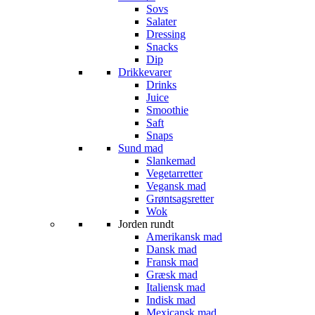
Sovs
Salater
Dressing
Snacks
Dip
Drikkevarer
Drinks
Juice
Smoothie
Saft
Snaps
Sund mad
Slankemad
Vegetarretter
Vegansk mad
Grøntsagsretter
Wok
Jorden rundt
Amerikansk mad
Dansk mad
Fransk mad
Græsk mad
Italiensk mad
Indisk mad
Mexicansk mad