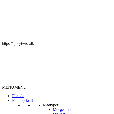
https://spicytwist.dk
MENU
MENU
Forside
Find opskrift
Madtyper
Morgenmad