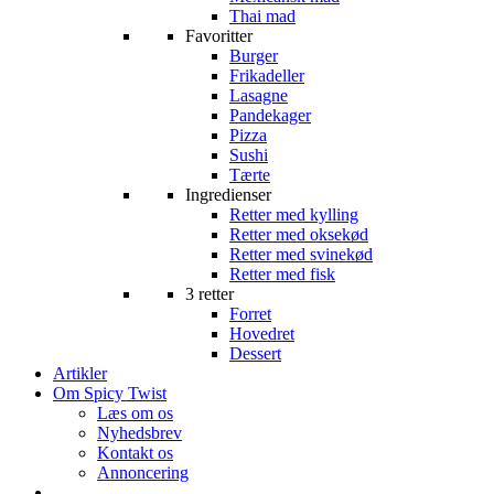
Thai mad
Favoritter
Burger
Frikadeller
Lasagne
Pandekager
Pizza
Sushi
Tærte
Ingredienser
Retter med kylling
Retter med oksekød
Retter med svinekød
Retter med fisk
3 retter
Forret
Hovedret
Dessert
Artikler
Om Spicy Twist
Læs om os
Nyhedsbrev
Kontakt os
Annoncering