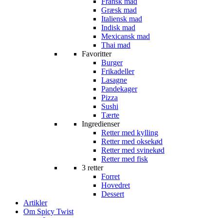
Fransk mad
Græsk mad
Italiensk mad
Indisk mad
Mexicansk mad
Thai mad
Favoritter
Burger
Frikadeller
Lasagne
Pandekager
Pizza
Sushi
Tærte
Ingredienser
Retter med kylling
Retter med oksekød
Retter med svinekød
Retter med fisk
3 retter
Forret
Hovedret
Dessert
Artikler
Om Spicy Twist