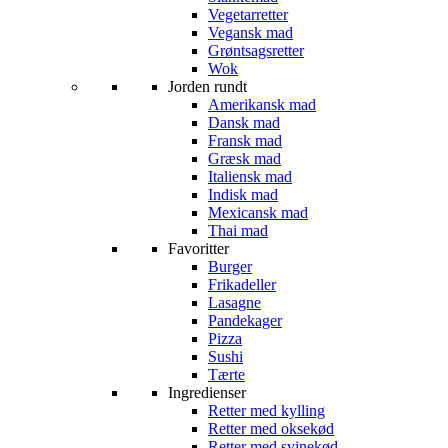
Vegetarretter
Vegansk mad
Grøntsagsretter
Wok
Jorden rundt
Amerikansk mad
Dansk mad
Fransk mad
Græsk mad
Italiensk mad
Indisk mad
Mexicansk mad
Thai mad
Favoritter
Burger
Frikadeller
Lasagne
Pandekager
Pizza
Sushi
Tærte
Ingredienser
Retter med kylling
Retter med oksekød
Retter med svinekød