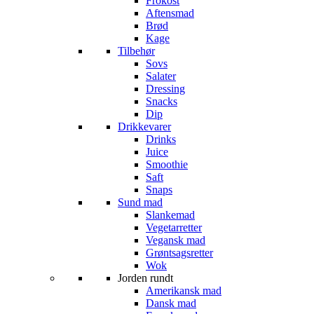
Frokost
Aftensmad
Brød
Kage
Tilbehør
Sovs
Salater
Dressing
Snacks
Dip
Drikkevarer
Drinks
Juice
Smoothie
Saft
Snaps
Sund mad
Slankemad
Vegetarretter
Vegansk mad
Grøntsagsretter
Wok
Jorden rundt
Amerikansk mad
Dansk mad