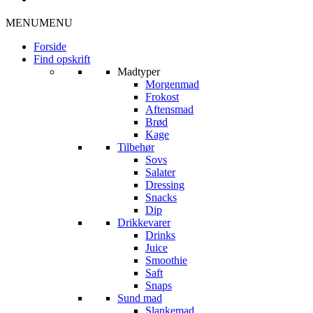
MENU
MENU
Forside
Find opskrift
Madtyper
Morgenmad
Frokost
Aftensmad
Brød
Kage
Tilbehør
Sovs
Salater
Dressing
Snacks
Dip
Drikkevarer
Drinks
Juice
Smoothie
Saft
Snaps
Sund mad
Slankemad