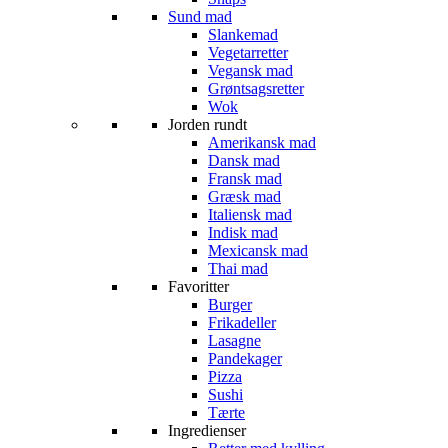
Sund mad
Slankemad
Vegetarretter
Vegansk mad
Grøntsagsretter
Wok
Jorden rundt
Amerikansk mad
Dansk mad
Fransk mad
Græsk mad
Italiensk mad
Indisk mad
Mexicansk mad
Thai mad
Favoritter
Burger
Frikadeller
Lasagne
Pandekager
Pizza
Sushi
Tærte
Ingredienser