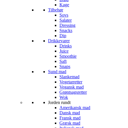
Kage
Tilbehør
Sovs
Salater
Dressing
Snacks
Dip
Drikkevarer
Drinks
Juice
Smoothie
Saft
Snaps
Sund mad
Slankemad
Vegetarretter
Vegansk mad
Grøntsagsretter
Wok
Jorden rundt
Amerikansk mad
Dansk mad
Fransk mad
Græsk mad