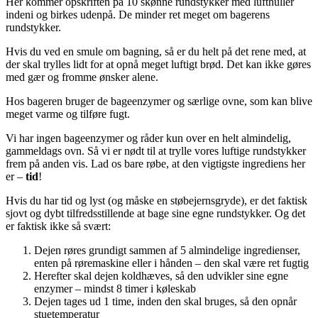
Her kommer opskriften på 10 skønne rundstykker med lufthuller
indeni og birkes udenpå. De minder ret meget om bagerens
rundstykker.
Hvis du ved en smule om bagning, så er du helt på det rene med, at
der skal trylles lidt for at opnå meget luftigt brød. Det kan ikke gøres
med gær og fromme ønsker alene.
Hos bageren bruger de bageenzymer og særlige ovne, som kan blive
meget varme og tilføre fugt.
Vi har ingen bageenzymer og råder kun over en helt almindelig,
gammeldags ovn. Så vi er nødt til at trylle vores luftige rundstykker
frem på anden vis. Lad os bare røbe, at den vigtigste ingrediens her
er –
tid
!
Hvis du har tid og lyst (og måske en støbejernsgryde), er det faktisk
sjovt og dybt tilfredsstillende at bage sine egne rundstykker. Og det
er faktisk ikke så svært:
Dejen røres grundigt sammen af 5 almindelige ingredienser,
enten på røremaskine eller i hånden – den skal være ret fugtig
Herefter skal dejen koldhæves, så den udvikler sine egne
enzymer – mindst 8 timer i køleskab
Dejen tages ud 1 time, inden den skal bruges, så den opnår
stuetemperatur