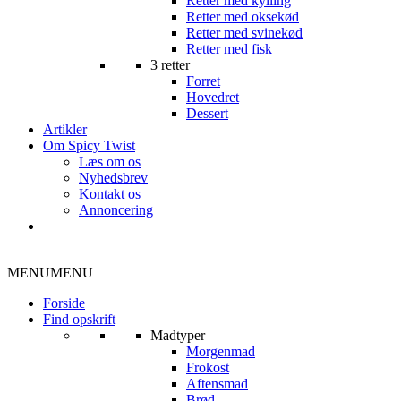
Retter med kylling
Retter med oksekød
Retter med svinekød
Retter med fisk
3 retter
Forret
Hovedret
Dessert
Artikler
Om Spicy Twist
Læs om os
Nyhedsbrev
Kontakt os
Annoncering
MENU
MENU
Forside
Find opskrift
Madtyper
Morgenmad
Frokost
Aftensmad
Brød