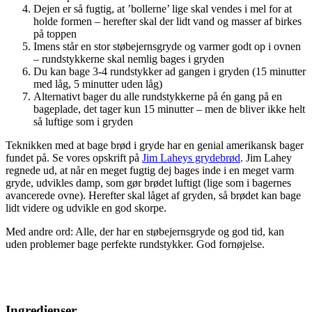
Dejen er så fugtig, at ’bollerne’ lige skal vendes i mel for at
holde formen – herefter skal der lidt vand og masser af birkes
på toppen
Imens står en stor støbejernsgryde og varmer godt op i ovnen
– rundstykkerne skal nemlig bages i gryden
Du kan bage 3-4 rundstykker ad gangen i gryden (15 minutter
med låg, 5 minutter uden låg)
Alternativt bager du alle rundstykkerne på én gang på en
bageplade, det tager kun 15 minutter – men de bliver ikke helt
så luftige som i gryden
Teknikken med at bage brød i gryde har en genial amerikansk bager
fundet på.
Se vores opskrift på
Jim Laheys grydebrød
. Jim Lahey
regnede ud, at når en meget fugtig dej bages inde i en meget varm
gryde, udvikles damp, som gør brødet luftigt (lige som i bagernes
avancerede ovne). Herefter skal låget af gryden, så brødet kan bage
lidt videre og udvikle en god skorpe.
Med andre ord: Alle, der har en støbejernsgryde og god tid, kan
uden problemer bage perfekte rundstykker. God fornøjelse.
Ingredienser