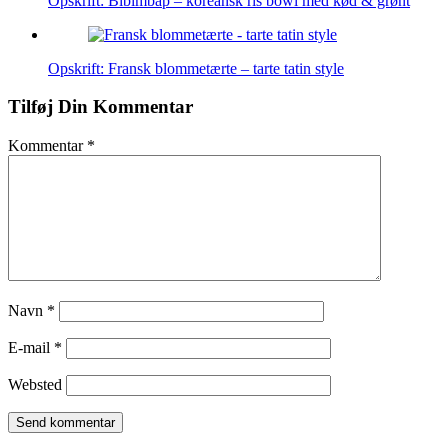
Opskrift: Bibimbap – koreansk ris bowl med kød & grønt
Opskrift: Fransk blommetærte – tarte tatin style
Tilføj Din Kommentar
Kommentar
*
Navn
*
E-mail
*
Websted