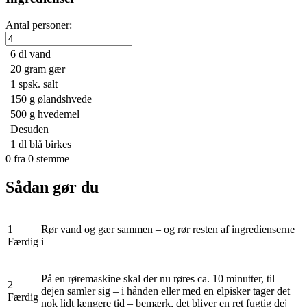
Antal personer:
6 dl
vand
20 gram
gær
1 spsk.
salt
150 g
ølandshvede
500 g
hvedemel
Desuden
1 dl
blå birkes
0
fra
0
stemme
Sådan gør du
1
Rør vand og gær sammen – og rør resten af ingredienserne
Færdig
i
På en røremaskine skal der nu røres ca. 10 minutter, til
2
dejen samler sig – i hånden eller med en elpisker tager det
Færdig
nok lidt længere tid – bemærk, det bliver en ret fugtig dej