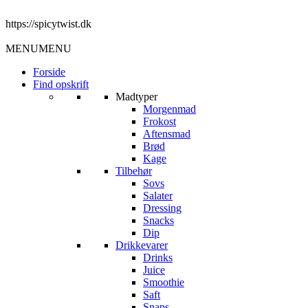
https://spicytwist.dk
MENU
MENU
Forside
Find opskrift
Madtyper
Morgenmad
Frokost
Aftensmad
Brød
Kage
Tilbehør
Sovs
Salater
Dressing
Snacks
Dip
Drikkevarer
Drinks
Juice
Smoothie
Saft
Snaps