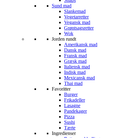
Snaps
Sund mad
Slankemad
Vegetarretter
Vegansk mad
Grøntsagsretter
Wok
Jorden rundt
Amerikansk mad
Dansk mad
Fransk mad
Græsk mad
Italiensk mad
Indisk mad
Mexicansk mad
Thai mad
Favoritter
Burger
Frikadeller
Lasagne
Pandekager
Pizza
Sushi
Tærte
Ingredienser