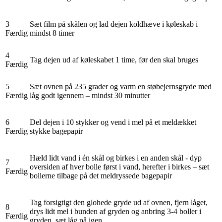
3
Sæt film på skålen og lad dejen koldhæve i køleskab i
Færdig
mindst 8 timer
4
Tag dejen ud af køleskabet 1 time, før den skal bruges
Færdig
5
Sæt ovnen på 235 grader og varm en støbejernsgryde med
Færdig
låg godt igennem – mindst 30 minutter
6
Del dejen i 10 stykker og vend i mel på et meldækket
Færdig
stykke bagepapir
Hæld lidt vand i én skål og birkes i en anden skål - dyp
7
oversiden af hver bolle først i vand, herefter i birkes – sæt
Færdig
bollerne tilbage på det meldryssede bagepapir
Tag forsigtigt den glohede gryde ud af ovnen, fjern låget,
8
drys lidt mel i bunden af gryden og anbring 3-4 boller i
Færdig
gryden, sæt låg på igen