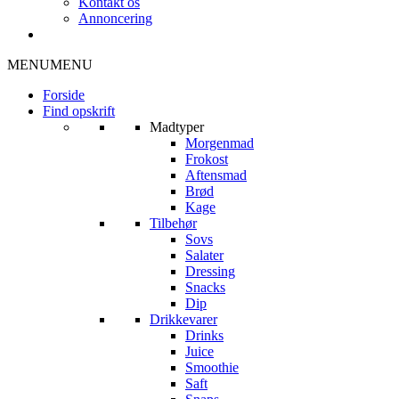
Kontakt os
Annoncering
MENU
MENU
Forside
Find opskrift
Madtyper
Morgenmad
Frokost
Aftensmad
Brød
Kage
Tilbehør
Sovs
Salater
Dressing
Snacks
Dip
Drikkevarer
Drinks
Juice
Smoothie
Saft