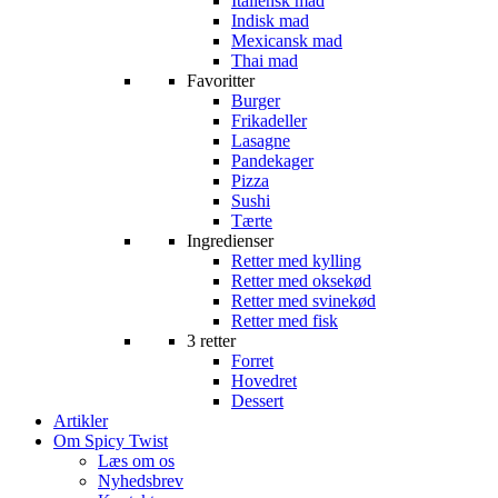
Italiensk mad
Indisk mad
Mexicansk mad
Thai mad
Favoritter
Burger
Frikadeller
Lasagne
Pandekager
Pizza
Sushi
Tærte
Ingredienser
Retter med kylling
Retter med oksekød
Retter med svinekød
Retter med fisk
3 retter
Forret
Hovedret
Dessert
Artikler
Om Spicy Twist
Læs om os
Nyhedsbrev