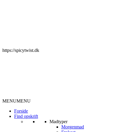
https://spicytwist.dk
MENU
MENU
Forside
Find opskrift
Madtyper
Morgenmad