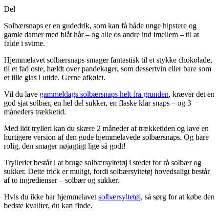
Del
Solbærsnaps er en gudedrik, som kan få både unge hipstere og
gamle damer med blåt hår – og alle os andre ind imellem – til at
falde i svime.
Hjemmelavet solbærsnaps smager fantastisk til et stykke chokolade,
til et fad oste, hældt over pandekager, som dessertvin eller bare som
et lille glas i utide. Gerne afkølet.
Vil du lave
gammeldags solbærsnaps helt fra grunden
, kræver det en
god sjat solbær, en hel del sukker, en flaske klar snaps – og 3
måneders trækketid.
Med lidt trylleri kan du skære 2 måneder af trækketiden og lave en
hurtigere version af den gode hjemmelavede solbærsnaps. Og bare
rolig, den smager nøjagtigt lige så godt!
Trylleriet består i at bruge solbærsyltetøj i stedet for rå solbær og
sukker. Dette trick er muligt, fordi solbærsyltetøj hovedsaligt består
af to ingredienser – solbær og sukker.
Hvis du ikke har hjemmelavet
solbærsyltetøj
, så sørg for at købe den
bedste kvalitet, du kan finde.