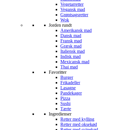
Vegetarretter
Vegansk mad
Grøntsagsretter
Wok
Jorden rundt
Amerikansk mad
Dansk mad
Fransk mad
Græsk mad
Italiensk mad
Indisk mad
Mexicansk mad
Thai mad
Favoritter
Burger
Frikadeller
Lasagne
Pandekager
Pizza
Sushi
Tærte
Ingredienser
Retter med kylling
Retter med oksekød
Retter med svinekød