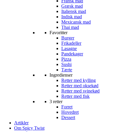
Fransk mad
Græsk mad
Italiensk mad
Indisk mad
Mexicansk mad
Thai mad
Favoritter
Burger
Frikadeller
Lasagne
Pandekager
Pizza
Sushi
Tærte
Ingredienser
Retter med kylling
Retter med oksekød
Retter med svinekød
Retter med fisk
3 retter
Forret
Hovedret
Dessert
Artikler
Om Spicy Twist