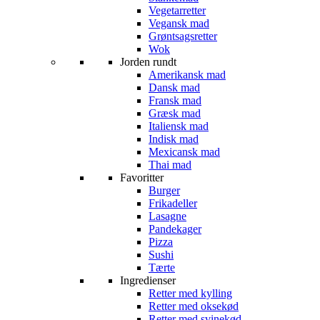
Vegetarretter
Vegansk mad
Grøntsagsretter
Wok
Jorden rundt
Amerikansk mad
Dansk mad
Fransk mad
Græsk mad
Italiensk mad
Indisk mad
Mexicansk mad
Thai mad
Favoritter
Burger
Frikadeller
Lasagne
Pandekager
Pizza
Sushi
Tærte
Ingredienser
Retter med kylling
Retter med oksekød
Retter med svinekød