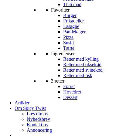
Thai mad
Favoritter
Burger
Frikadeller
Lasagne
Pandekager
Pizza
Sushi
Tærte
Ingredienser
Retter med kylling
Retter med oksekød
Retter med svinekød
Retter med fisk
3 retter
Forret
Hovedret
Dessert
Artikler
Om Spicy Twist
Læs om os
Nyhedsbrev
Kontakt os
Annoncering