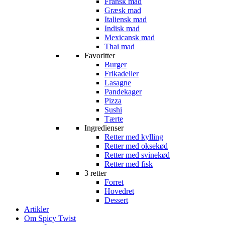
Fransk mad
Græsk mad
Italiensk mad
Indisk mad
Mexicansk mad
Thai mad
Favoritter
Burger
Frikadeller
Lasagne
Pandekager
Pizza
Sushi
Tærte
Ingredienser
Retter med kylling
Retter med oksekød
Retter med svinekød
Retter med fisk
3 retter
Forret
Hovedret
Dessert
Artikler
Om Spicy Twist