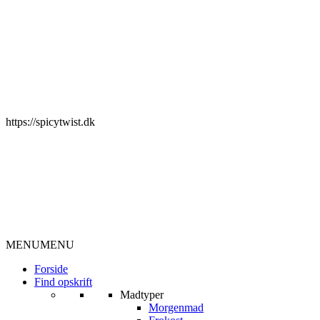
https://spicytwist.dk
MENU
MENU
Forside
Find opskrift
Madtyper
Morgenmad