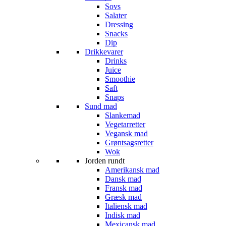
Sovs
Salater
Dressing
Snacks
Dip
Drikkevarer
Drinks
Juice
Smoothie
Saft
Snaps
Sund mad
Slankemad
Vegetarretter
Vegansk mad
Grøntsagsretter
Wok
Jorden rundt
Amerikansk mad
Dansk mad
Fransk mad
Græsk mad
Italiensk mad
Indisk mad
Mexicansk mad