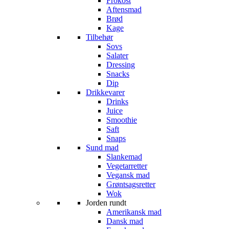
Frokost
Aftensmad
Brød
Kage
Tilbehør
Sovs
Salater
Dressing
Snacks
Dip
Drikkevarer
Drinks
Juice
Smoothie
Saft
Snaps
Sund mad
Slankemad
Vegetarretter
Vegansk mad
Grøntsagsretter
Wok
Jorden rundt
Amerikansk mad
Dansk mad