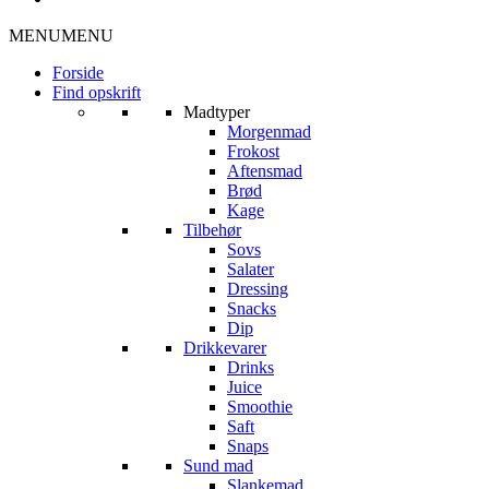
MENU
MENU
Forside
Find opskrift
Madtyper
Morgenmad
Frokost
Aftensmad
Brød
Kage
Tilbehør
Sovs
Salater
Dressing
Snacks
Dip
Drikkevarer
Drinks
Juice
Smoothie
Saft
Snaps
Sund mad
Slankemad