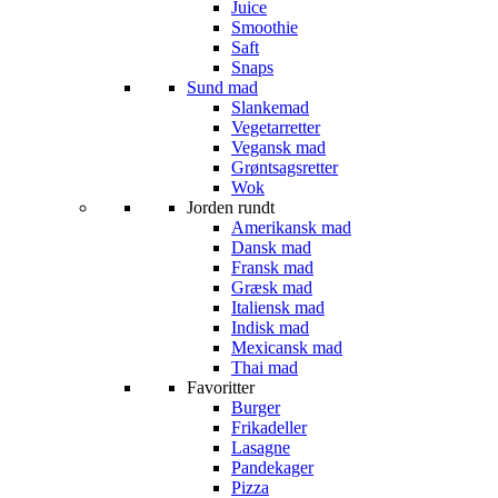
Juice
Smoothie
Saft
Snaps
Sund mad
Slankemad
Vegetarretter
Vegansk mad
Grøntsagsretter
Wok
Jorden rundt
Amerikansk mad
Dansk mad
Fransk mad
Græsk mad
Italiensk mad
Indisk mad
Mexicansk mad
Thai mad
Favoritter
Burger
Frikadeller
Lasagne
Pandekager
Pizza