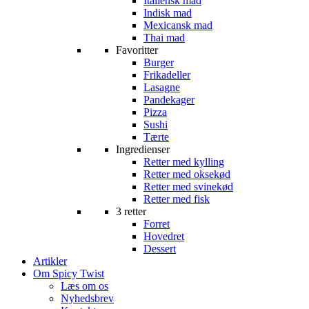
Italiensk mad
Indisk mad
Mexicansk mad
Thai mad
Favoritter
Burger
Frikadeller
Lasagne
Pandekager
Pizza
Sushi
Tærte
Ingredienser
Retter med kylling
Retter med oksekød
Retter med svinekød
Retter med fisk
3 retter
Forret
Hovedret
Dessert
Artikler
Om Spicy Twist
Læs om os
Nyhedsbrev