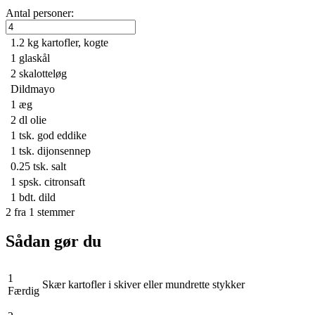
Antal personer:
1.2 kg
kartofler, kogte
1
glaskål
2
skalotteløg
Dildmayo
1
æg
2 dl
olie
1 tsk.
god eddike
1 tsk.
dijonsennep
0.25 tsk.
salt
1 spsk.
citronsaft
1 bdt.
dild
2
fra
1
stemmer
Sådan gør du
1
Skær kartofler i skiver eller mundrette stykker
Færdig