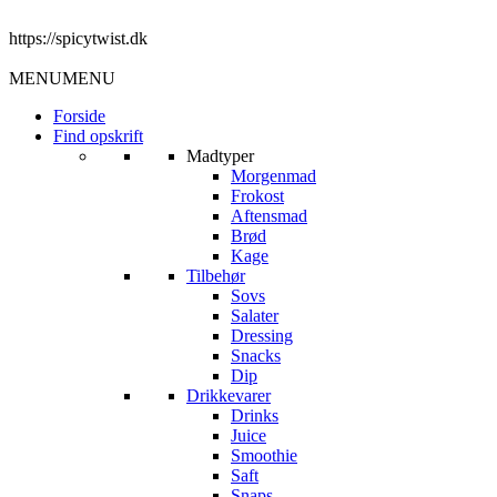
https://spicytwist.dk
MENU
MENU
Forside
Find opskrift
Madtyper
Morgenmad
Frokost
Aftensmad
Brød
Kage
Tilbehør
Sovs
Salater
Dressing
Snacks
Dip
Drikkevarer
Drinks
Juice
Smoothie
Saft
Snaps