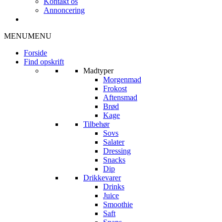
Kontakt os
Annoncering
MENU
MENU
Forside
Find opskrift
Madtyper
Morgenmad
Frokost
Aftensmad
Brød
Kage
Tilbehør
Sovs
Salater
Dressing
Snacks
Dip
Drikkevarer
Drinks
Juice
Smoothie
Saft