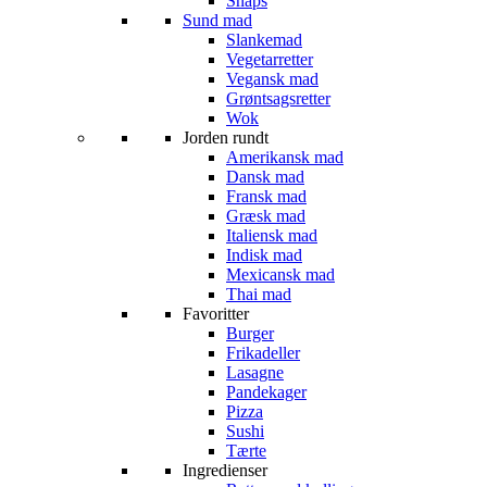
Snaps
Sund mad
Slankemad
Vegetarretter
Vegansk mad
Grøntsagsretter
Wok
Jorden rundt
Amerikansk mad
Dansk mad
Fransk mad
Græsk mad
Italiensk mad
Indisk mad
Mexicansk mad
Thai mad
Favoritter
Burger
Frikadeller
Lasagne
Pandekager
Pizza
Sushi
Tærte
Ingredienser