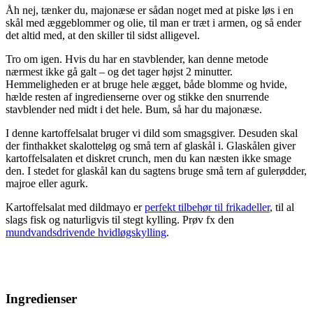
Åh nej, tænker du, majonæse er sådan noget med at piske løs i en
skål med æggeblommer og olie, til man er træt i armen, og så ender
det altid med, at den skiller til sidst alligevel.
Tro om igen. Hvis du har en stavblender, kan denne metode
nærmest ikke gå galt – og det tager højst 2 minutter.
Hemmeligheden er at bruge hele ægget, både blomme og hvide,
hælde resten af ingredienserne over og stikke den snurrende
stavblender ned midt i det hele. Bum, så har du majonæse.
I denne kartoffelsalat bruger vi dild som smagsgiver. Desuden skal
der finthakket skalotteløg og små tern af glaskål i. Glaskålen giver
kartoffelsalaten et diskret crunch, men du kan næsten ikke smage
den. I stedet for glaskål kan du sagtens bruge små tern af gulerødder,
majroe eller agurk.
Kartoffelsalat med dildmayo er
perfekt tilbehør til frikadeller
, til al
slags fisk og naturligvis til stegt kylling. Prøv fx den
mundvandsdrivende hvidløgskylling
.
Ingredienser