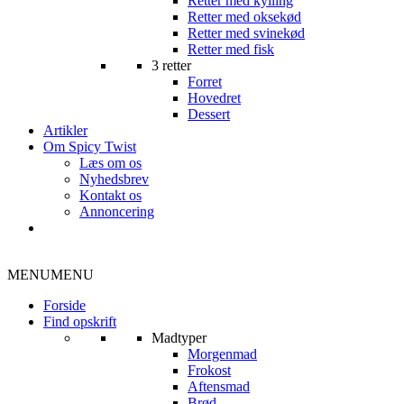
Retter med kylling
Retter med oksekød
Retter med svinekød
Retter med fisk
3 retter
Forret
Hovedret
Dessert
Artikler
Om Spicy Twist
Læs om os
Nyhedsbrev
Kontakt os
Annoncering
MENU
MENU
Forside
Find opskrift
Madtyper
Morgenmad
Frokost
Aftensmad
Brød