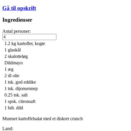
Gå til opskrift
Ingredienser
Antal personer:
1.2 kg
kartofler, kogte
1
glaskål
2
skalotteløg
Dildmayo
1
æg
2 dl
olie
1 tsk.
god eddike
1 tsk.
dijonsennep
0.25 tsk.
salt
1 spsk.
citronsaft
1 bdt.
dild
Mumset kartoffelsalat med et diskret crunch
Land: