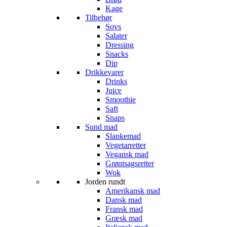
Kage
Tilbehør
Sovs
Salater
Dressing
Snacks
Dip
Drikkevarer
Drinks
Juice
Smoothie
Saft
Snaps
Sund mad
Slankemad
Vegetarretter
Vegansk mad
Grøntsagsretter
Wok
Jorden rundt
Amerikansk mad
Dansk mad
Fransk mad
Græsk mad