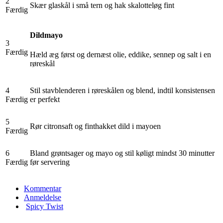
2
Skær glaskål i små tern og hak skalotteløg fint
Færdig
Dildmayo
3
Færdig
Hæld æg først og dernæst olie, eddike, sennep og salt i en
røreskål
4
Stil stavblenderen i røreskålen og blend, indtil konsistensen
Færdig
er perfekt
5
Rør citronsaft og finthakket dild i mayoen
Færdig
6
Bland grøntsager og mayo og stil køligt mindst 30 minutter
Færdig
før servering
Kommentar
Anmeldelse
Spicy Twist