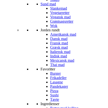
Sund mad
Slankemad
Vegetarretter
Vegansk mad
Grøntsagsretter
Wok
Jorden rundt
Amerikansk mad
Dansk mad
Fransk mad
Græsk mad
Italiensk mad
Indisk mad
Mexicansk mad
Thai mad
Favoritter
Burger
Frikadeller
Lasagne
Pandekager
Pizza
Sushi
Tærte
Ingredienser