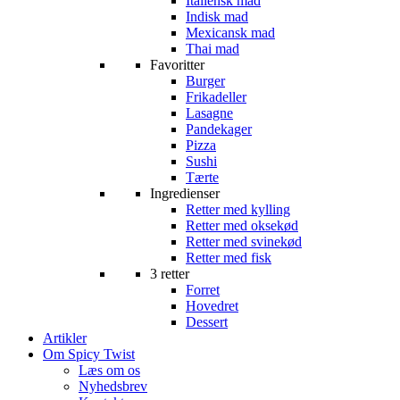
Italiensk mad
Indisk mad
Mexicansk mad
Thai mad
Favoritter
Burger
Frikadeller
Lasagne
Pandekager
Pizza
Sushi
Tærte
Ingredienser
Retter med kylling
Retter med oksekød
Retter med svinekød
Retter med fisk
3 retter
Forret
Hovedret
Dessert
Artikler
Om Spicy Twist
Læs om os
Nyhedsbrev