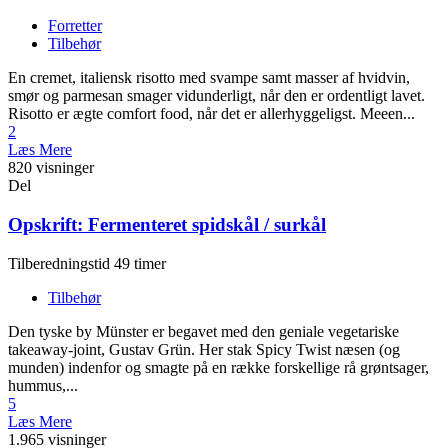
Forretter
Tilbehør
En cremet, italiensk risotto med svampe samt masser af hvidvin,
smør og parmesan smager vidunderligt, når den er ordentligt lavet.
Risotto er ægte comfort food, når det er allerhyggeligst. Meeen...
2
Læs Mere
820 visninger
Del
Opskrift: Fermenteret spidskål / surkål
Tilberedningstid 49 timer
Tilbehør
Den tyske by Münster er begavet med den geniale vegetariske
takeaway-joint, Gustav Grün. Her stak Spicy Twist næsen (og
munden) indenfor og smagte på en række forskellige rå grøntsager,
hummus,...
5
Læs Mere
1.965 visninger