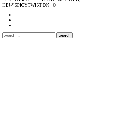
HEJ@SPICYTWIST.DK | ©