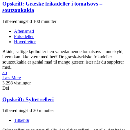
Opskrift: Græske frikadeller i tomatsovs –
soutzoukakia
Tilberedningstid 100 minutter
Aftensmad
Frikadeller
Hovedretter
Bløde, saftige kødboller i en vanedannende tomatsovs – undskyld,
hvem kan ikke være med her? De græsk-tyrkiske frikadeller
soutzoukakia er genial mad til mange gæster; især når du supplerer
med...
35
Læs Mere
3.298 visninger
Del
Opskrift: Syltet selleri
Tilberedningstid 30 minutter
Tilbehør