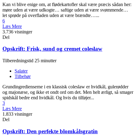
Kan vi blive enige om, at flødekartofler skal være præcis sådan her:
møre uden at være udkogte… saftige uden at være svømmende…
let sprøde på overfladen uden at være brændte…...
6
Læs Mere
3.736 visninger
Del
Opskrift: Frisk, sund og cremet coleslaw
Tilberedningstid 25 minutter
Salater
Tilbehør
Grundingredienserne i en klassisk coleslaw er hvidkål, gulerødder
og majonæse, og ikke et ondt ord om det. Men helt ærligt, så smager
spidskål bedre end hvidkål. Og hvis du tilføjer...
3
Læs Mere
1.833 visninger
Del
Opskrift: Den perfekte blomkålsgratin