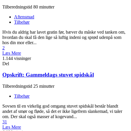
Tilberedningstid 80 minutter
Aftensmad
Tilbehør
Hvis du aldrig har lavet gratin før, bæver du måske ved tanken om,
hvordan du skal få den lige så luftig indeni og sprød udenpå som
hos din mor eller...
2
Læs Mere
1.144 visninger
Del
Opskrift: Gammeldags stuvet spidskål
Tilberedningstid 25 minutter
Tilbehør
Sovsen til en virkelig god omgang stuvet spidskål består blandt
andet af smør og fløde, så det er ikke ligefrem slankemad, vi taler
om. Der skal også masser af kogevand...
31
Læs Mere