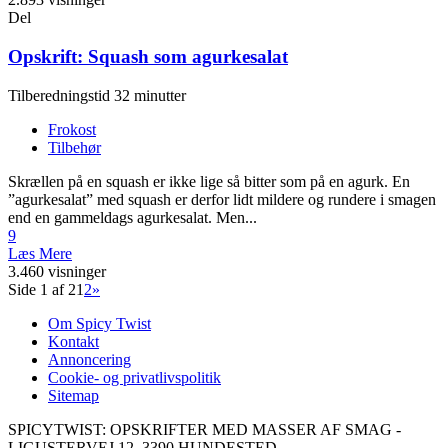
Del
Opskrift: Squash som agurkesalat
Tilberedningstid 32 minutter
Frokost
Tilbehør
Skrællen på en squash er ikke lige så bitter som på en agurk. En
”agurkesalat” med squash er derfor lidt mildere og rundere i smagen
end en gammeldags agurkesalat. Men...
9
Læs Mere
3.460 visninger
Side 1 af 2
1
2
»
Om Spicy Twist
Kontakt
Annoncering
Cookie- og privatlivspolitik
Sitemap
SPICYTWIST: OPSKRIFTER MED MASSER AF SMAG -
LIGUSTERVEJ 12, 3390 HUNDESTED,