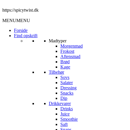
https://spicytwist.dk
MENU
MENU
Forside
Find opskrift
Madtyper
Morgenmad
Frokost
Aftensmad
Brød
Kage
Tilbehør
Sovs
Salater
Dressing
Snacks
Dip
Drikkevarer
Drinks
Juice
Smoothie
Saft
Snaps