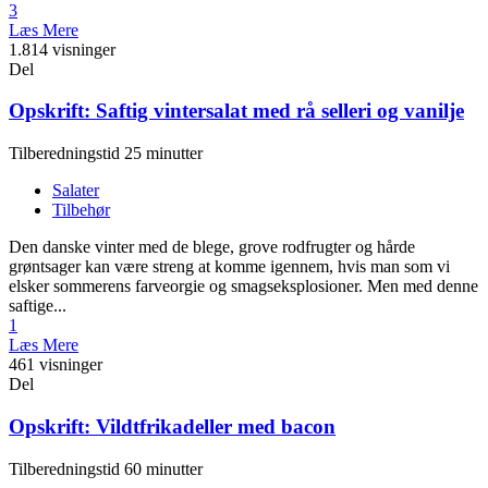
3
Læs Mere
1.814 visninger
Del
Opskrift: Saftig vintersalat med rå selleri og vanilje
Tilberedningstid 25 minutter
Salater
Tilbehør
Den danske vinter med de blege, grove rodfrugter og hårde
grøntsager kan være streng at komme igennem, hvis man som vi
elsker sommerens farveorgie og smagseksplosioner. Men med denne
saftige...
1
Læs Mere
461 visninger
Del
Opskrift: Vildtfrikadeller med bacon
Tilberedningstid 60 minutter