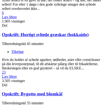
Syltet selleri er en gave til alle, der elsker selleri – og alle, der hader
selleri! For efter 1 døgn i den gode syltelage smager den syltede
selleri overhovedet ikke...
6
Læs Mere
1.905 visninger
Del
Opskrift: Hurtigt syltede græskar (hokkaido)
Tilberedningstid 45 minutter
Tilbehør
Hvis du holder af syltede agurker, rødbeder, asier eller cornichoner
på din leverpostejmad, til dit afskårne pålæg eller til frikadellerne,
flæskestegen eller en god gryderet – så vil du ELSKE...
23
Læs Mere
3.505 visninger
Del
Opskrift: Bygotto med blomkål
Tilberedningstid 35 minutter