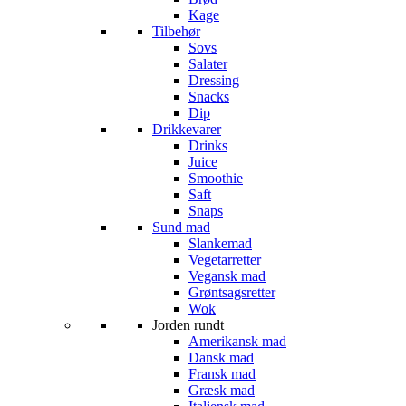
Kage
Tilbehør
Sovs
Salater
Dressing
Snacks
Dip
Drikkevarer
Drinks
Juice
Smoothie
Saft
Snaps
Sund mad
Slankemad
Vegetarretter
Vegansk mad
Grøntsagsretter
Wok
Jorden rundt
Amerikansk mad
Dansk mad
Fransk mad
Græsk mad