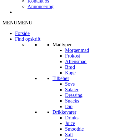
Kontakt os
Annoncering
MENU
MENU
Forside
Find opskrift
Madtyper
Morgenmad
Frokost
Aftensmad
Brød
Kage
Tilbehør
Sovs
Salater
Dressing
Snacks
Dip
Drikkevarer
Drinks
Juice
Smoothie
Saft