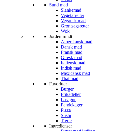
Sund mad
Slankemad
Vegetarretter
Vegansk mad
Grøntsagsretter
Wok
Jorden rundt
Amerikansk mad
Dansk mad
Fransk mad
Græsk mad
Italiensk mad
Indisk mad
Mexicansk mad
Thai mad
Favoritter
Burger
Frikadeller
Lasagne
Pandekager
Pizza
Sushi
Tærte
Ingredienser