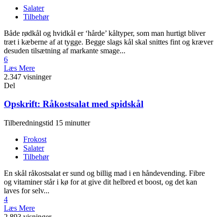
Salater
Tilbehør
Både rødkål og hvidkål er ‘hårde’ kåltyper, som man hurtigt bliver
træt i kæberne af at tygge. Begge slags kål skal snittes fint og kræver
desuden tilsætning af markante smage...
6
Læs Mere
2.347 visninger
Del
Opskrift: Råkostsalat med spidskål
Tilberedningstid 15 minutter
Frokost
Salater
Tilbehør
En skål råkostsalat er sund og billig mad i en håndevending. Fibre
og vitaminer står i kø for at give dit helbred et boost, og det kan
laves for selv...
4
Læs Mere
2.893 visninger