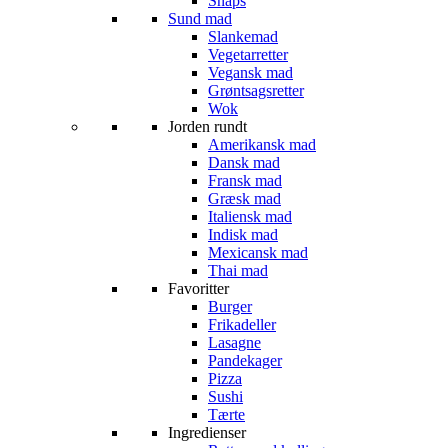
Snaps
Sund mad
Slankemad
Vegetarretter
Vegansk mad
Grøntsagsretter
Wok
Jorden rundt
Amerikansk mad
Dansk mad
Fransk mad
Græsk mad
Italiensk mad
Indisk mad
Mexicansk mad
Thai mad
Favoritter
Burger
Frikadeller
Lasagne
Pandekager
Pizza
Sushi
Tærte
Ingredienser