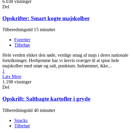
6.038 visninger
Del
Opskrifter: Smart kogte majskolber
Tilberedningstid 15 minutter
Forretter
Tilbehør
Hele verden elsker den søde, venlige smag af majs i deres nationale
fortolkninger. Herhjemme har vi årevis sværget til at spise hele
majskolber med smør og salt, punktum. Indrømmet, ikke...
1
Læs Mere
1.198 visninger
Del
Opskrift: Saltbagte kartofler i gryde
Tilberedningstid 40 minutter
Snacks
Tilbehør