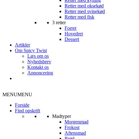
Retter med kylling
Retter med oksekød
Retter med svinekød
Retter med fisk
3 retter
Forret
Hovedret
Dessert
Artikler
Om Spicy Twist
Læs om os
Nyhedsbrev
Kontakt os
Annoncering
MENU
MENU
Forside
Find opskrift
Madtyper
Morgenmad
Frokost
Aftensmad
Brød