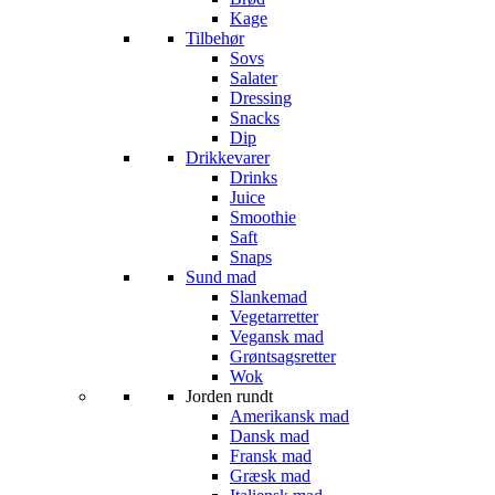
Kage
Tilbehør
Sovs
Salater
Dressing
Snacks
Dip
Drikkevarer
Drinks
Juice
Smoothie
Saft
Snaps
Sund mad
Slankemad
Vegetarretter
Vegansk mad
Grøntsagsretter
Wok
Jorden rundt
Amerikansk mad
Dansk mad
Fransk mad
Græsk mad