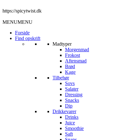
https://spicytwist.dk
MENU
MENU
Forside
Find opskrift
Madtyper
Morgenmad
Frokost
Aftensmad
Brød
Kage
Tilbehør
Sovs
Salater
Dressing
Snacks
Dip
Drikkevarer
Drinks
Juice
Smoothie
Saft
Snaps