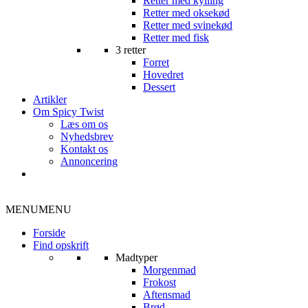
Retter med kylling
Retter med oksekød
Retter med svinekød
Retter med fisk
3 retter
Forret
Hovedret
Dessert
Artikler
Om Spicy Twist
Læs om os
Nyhedsbrev
Kontakt os
Annoncering
MENU
MENU
Forside
Find opskrift
Madtyper
Morgenmad
Frokost
Aftensmad
Brød