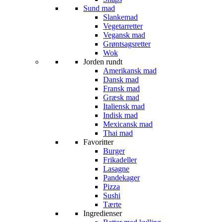
Sund mad
Slankemad
Vegetarretter
Vegansk mad
Grøntsagsretter
Wok
Jorden rundt
Amerikansk mad
Dansk mad
Fransk mad
Græsk mad
Italiensk mad
Indisk mad
Mexicansk mad
Thai mad
Favoritter
Burger
Frikadeller
Lasagne
Pandekager
Pizza
Sushi
Tærte
Ingredienser