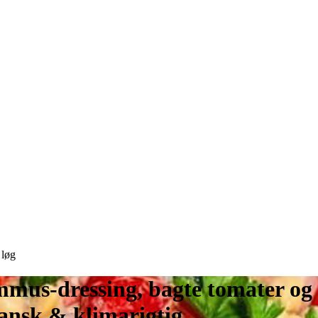
 løg
mus-dressing, bagte tomater og 
ansk & klimarigtig