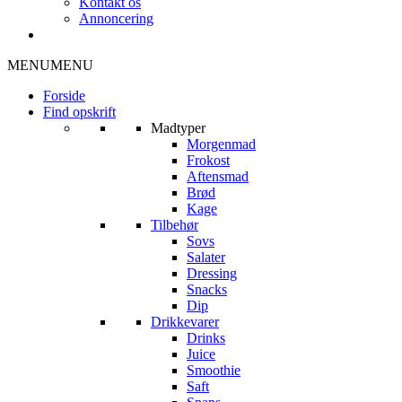
Kontakt os
Annoncering
MENU
MENU
Forside
Find opskrift
Madtyper
Morgenmad
Frokost
Aftensmad
Brød
Kage
Tilbehør
Sovs
Salater
Dressing
Snacks
Dip
Drikkevarer
Drinks
Juice
Smoothie
Saft