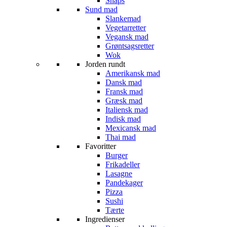
Snaps
Sund mad
Slankemad
Vegetarretter
Vegansk mad
Grøntsagsretter
Wok
Jorden rundt
Amerikansk mad
Dansk mad
Fransk mad
Græsk mad
Italiensk mad
Indisk mad
Mexicansk mad
Thai mad
Favoritter
Burger
Frikadeller
Lasagne
Pandekager
Pizza
Sushi
Tærte
Ingredienser