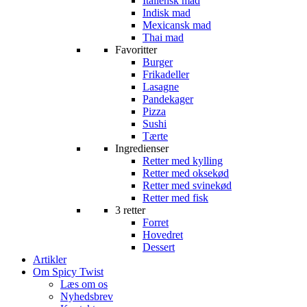
Italiensk mad
Indisk mad
Mexicansk mad
Thai mad
Favoritter
Burger
Frikadeller
Lasagne
Pandekager
Pizza
Sushi
Tærte
Ingredienser
Retter med kylling
Retter med oksekød
Retter med svinekød
Retter med fisk
3 retter
Forret
Hovedret
Dessert
Artikler
Om Spicy Twist
Læs om os
Nyhedsbrev