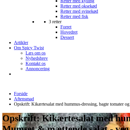
Retter med kylling
Retter med oksekød
Retter med svinekød
Retter med fisk
3 retter
Forret
Hovedret
Dessert
Artikler
Om Spicy Twist
Læs om os
Nyhedsbrev
Kontakt os
Annoncering
Forside
Aftensmad
Opskrift: Kikærtesalat med hummus-dressing, bagte tomater og
Opskrift: Kikærtesalat med hum
Mumset & mættende salat - veg