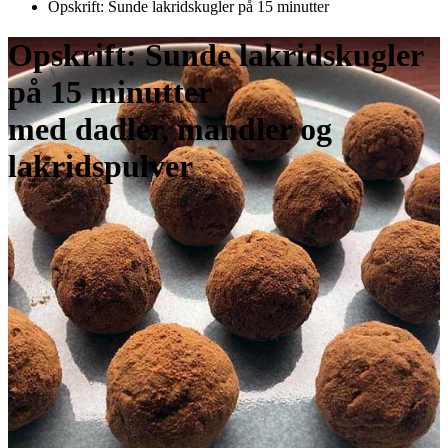
Opskrift: Sunde lakridskugler på 15 minutter
Opskrift: Sunde lakridskugler
på 15 minutter
med dadler, mandler og
lakridspulver