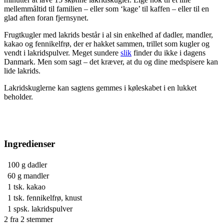
mellemmåltid til familien – eller som ‘kage’ til kaffen – eller til en
glad aften foran fjernsynet.
Frugtkugler med lakrids består i al sin enkelhed af dadler, mandler,
kakao og fennikelfrø, der er hakket sammen, trillet som kugler og
vendt i lakridspulver. Meget sundere
slik
finder du ikke i dagens
Danmark. Men som sagt – det kræver, at du og dine medspisere kan
lide lakrids.
Lakridskuglerne kan sagtens gemmes i køleskabet i en lukket
beholder.
Ingredienser
100 g
dadler
60 g
mandler
1 tsk.
kakao
1 tsk.
fennikelfrø, knust
1 spsk.
lakridspulver
2
fra
2
stemmer