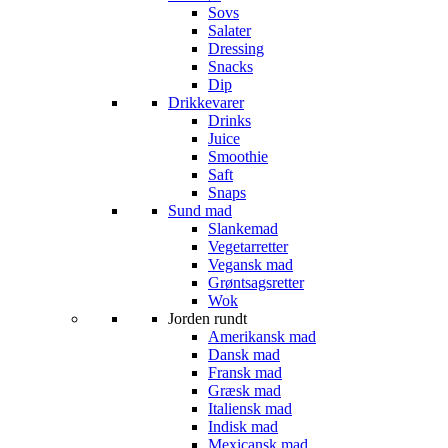
Sovs
Salater
Dressing
Snacks
Dip
Drikkevarer
Drinks
Juice
Smoothie
Saft
Snaps
Sund mad
Slankemad
Vegetarretter
Vegansk mad
Grøntsagsretter
Wok
Jorden rundt
Amerikansk mad
Dansk mad
Fransk mad
Græsk mad
Italiensk mad
Indisk mad
Mexicansk mad