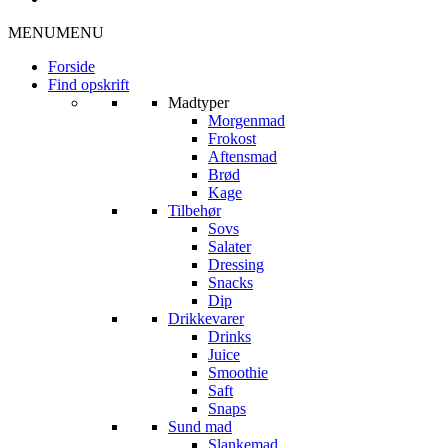
MENU
MENU
Forside
Find opskrift
Madtyper
Morgenmad
Frokost
Aftensmad
Brød
Kage
Tilbehør
Sovs
Salater
Dressing
Snacks
Dip
Drikkevarer
Drinks
Juice
Smoothie
Saft
Snaps
Sund mad
Slankemad