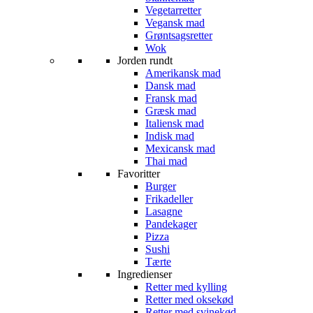
Vegetarretter
Vegansk mad
Grøntsagsretter
Wok
Jorden rundt
Amerikansk mad
Dansk mad
Fransk mad
Græsk mad
Italiensk mad
Indisk mad
Mexicansk mad
Thai mad
Favoritter
Burger
Frikadeller
Lasagne
Pandekager
Pizza
Sushi
Tærte
Ingredienser
Retter med kylling
Retter med oksekød
Retter med svinekød