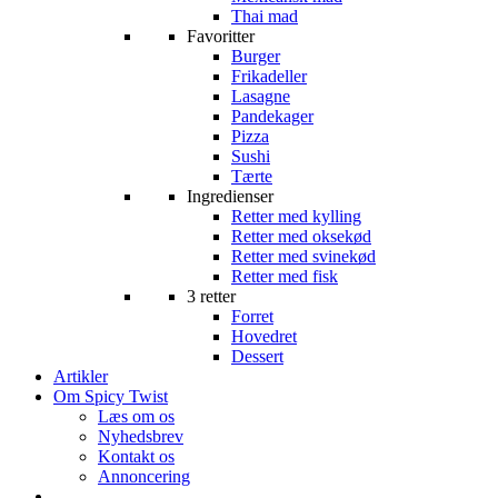
Thai mad
Favoritter
Burger
Frikadeller
Lasagne
Pandekager
Pizza
Sushi
Tærte
Ingredienser
Retter med kylling
Retter med oksekød
Retter med svinekød
Retter med fisk
3 retter
Forret
Hovedret
Dessert
Artikler
Om Spicy Twist
Læs om os
Nyhedsbrev
Kontakt os
Annoncering