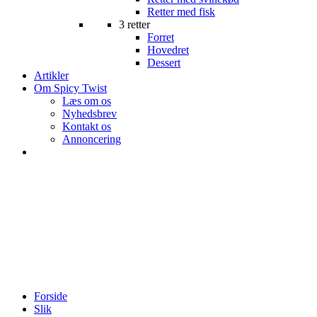
Retter med fisk
3 retter
Forret
Hovedret
Dessert
Artikler
Om Spicy Twist
Læs om os
Nyhedsbrev
Kontakt os
Annoncering
Forside
Slik