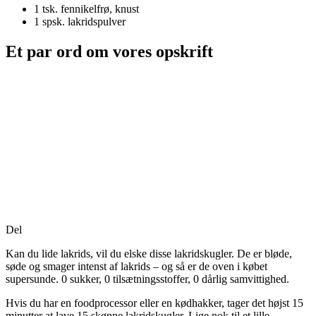
1 tsk.
fennikelfrø, knust
1 spsk.
lakridspulver
Et par ord om vores opskrift
Del
Kan du lide lakrids, vil du elske disse lakridskugler. De er bløde,
søde og smager intenst af lakrids – og så er de oven i købet
supersunde. 0 sukker, 0 tilsætningsstoffer, 0 dårlig samvittighed.
Hvis du har en foodprocessor eller en kødhakker, tager det højst 15
minutter at lave 15 skønne lakridskugler. Lige nok til et lille