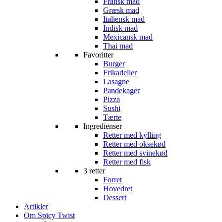
Fransk mad
Græsk mad
Italiensk mad
Indisk mad
Mexicansk mad
Thai mad
Favoritter
Burger
Frikadeller
Lasagne
Pandekager
Pizza
Sushi
Tærte
Ingredienser
Retter med kylling
Retter med oksekød
Retter med svinekød
Retter med fisk
3 retter
Forret
Hovedret
Dessert
Artikler
Om Spicy Twist