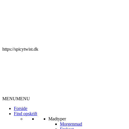
https://spicytwist.dk
MENU
MENU
Forside
Find opskrift
Madtyper
Morgenmad