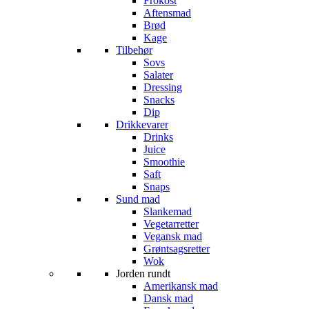
Frokost
Aftensmad
Brød
Kage
Tilbehør
Sovs
Salater
Dressing
Snacks
Dip
Drikkevarer
Drinks
Juice
Smoothie
Saft
Snaps
Sund mad
Slankemad
Vegetarretter
Vegansk mad
Grøntsagsretter
Wok
Jorden rundt
Amerikansk mad
Dansk mad