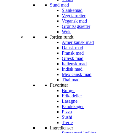
Sund mad
Slankemad
Vegetarretter
Vegansk mad
Grøntsagsretter
Wok
Jorden rundt
Amerikansk mad
Dansk mad
Fransk mad
Græsk mad
Italiensk mad
Indisk mad
Mexicansk mad
Thai mad
Favoritter
Burger
Frikadeller
Lasagne
Pandekager
Pizza
Sushi
Tærte
Ingredienser