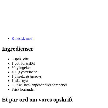
Kinesisk mad
Ingredienser
3 spsk.
olie
1 bdt.
forårsløg
30 g
ingefær
400 g
østershatte
1.5 spsk.
østerssovs
1 tsk.
soya
0.5 tsk.
sichuanpeber eller sort peber
Frisk koriander
Et par ord om vores opskrift