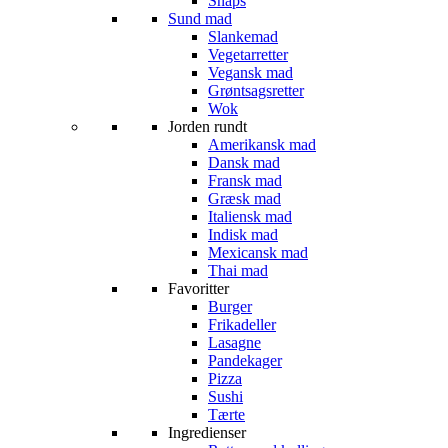
Snaps
Sund mad
Slankemad
Vegetarretter
Vegansk mad
Grøntsagsretter
Wok
Jorden rundt
Amerikansk mad
Dansk mad
Fransk mad
Græsk mad
Italiensk mad
Indisk mad
Mexicansk mad
Thai mad
Favoritter
Burger
Frikadeller
Lasagne
Pandekager
Pizza
Sushi
Tærte
Ingredienser