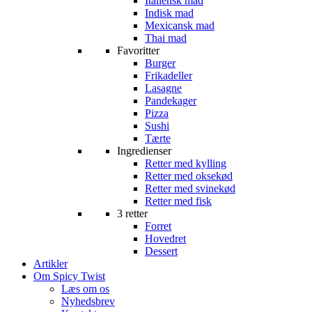
Italiensk mad
Indisk mad
Mexicansk mad
Thai mad
Favoritter
Burger
Frikadeller
Lasagne
Pandekager
Pizza
Sushi
Tærte
Ingredienser
Retter med kylling
Retter med oksekød
Retter med svinekød
Retter med fisk
3 retter
Forret
Hovedret
Dessert
Artikler
Om Spicy Twist
Læs om os
Nyhedsbrev