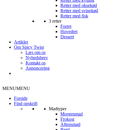
Retter med kylling
Retter med oksekød
Retter med svinekød
Retter med fisk
3 retter
Forret
Hovedret
Dessert
Artikler
Om Spicy Twist
Læs om os
Nyhedsbrev
Kontakt os
Annoncering
MENU
MENU
Forside
Find opskrift
Madtyper
Morgenmad
Frokost
Aftensmad
Brød