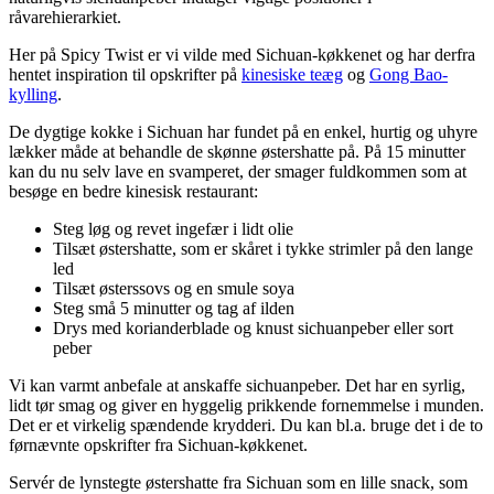
råvarehierarkiet.
Her på Spicy Twist er vi vilde med Sichuan-køkkenet og har derfra
hentet inspiration til opskrifter på
kinesiske teæg
og
Gong Bao-
kylling
.
De dygtige kokke i Sichuan har fundet på en enkel, hurtig og uhyre
lækker måde at behandle de skønne østershatte på. På 15 minutter
kan du nu selv lave en svamperet, der smager fuldkommen som at
besøge en bedre kinesisk restaurant:
Steg løg og revet ingefær i lidt olie
Tilsæt østershatte, som er skåret i tykke strimler på den lange
led
Tilsæt østerssovs og en smule soya
Steg små 5 minutter og tag af ilden
Drys med korianderblade og knust sichuanpeber eller sort
peber
Vi kan varmt anbefale at anskaffe sichuanpeber. Det har en syrlig,
lidt tør smag og giver en hyggelig prikkende fornemmelse i munden.
Det er et virkelig spændende krydderi. Du kan bl.a. bruge det i de to
førnævnte opskrifter fra Sichuan-køkkenet.
Servér de lynstegte østershatte fra Sichuan som en lille snack, som