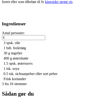
forret eller som tilbehør til fx
kinesiske stegte ris
.
Ingredienser
Antal personer:
3 spsk.
olie
1 bdt.
forårsløg
30 g
ingefær
400 g
østershatte
1.5 spsk.
østerssovs
1 tsk.
soya
0.5 tsk.
sichuanpeber eller sort peber
Frisk koriander
3
fra
16
stemmer
Sådan gør du