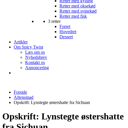
Retter med kylling
Retter med oksekød
Retter med svinekød
Retter med fisk
3 retter
Forret
Hovedret
Dessert
Artikler
Om Spicy Twist
Læs om os
Nyhedsbrev
Kontakt os
Annoncering
Forside
Aftensmad
Opskrift: Lynstegte østershatte fra Sichuan
Opskrift: Lynstegte østershatte
fra Sichuan