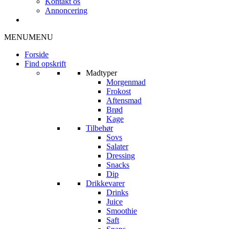
Kontakt os
Annoncering
MENU
MENU
Forside
Find opskrift
Madtyper
Morgenmad
Frokost
Aftensmad
Brød
Kage
Tilbehør
Sovs
Salater
Dressing
Snacks
Dip
Drikkevarer
Drinks
Juice
Smoothie
Saft