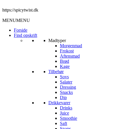
https://spicytwist.dk
MENU
MENU
Forside
Find opskrift
Madtyper
Morgenmad
Frokost
Aftensmad
Brød
Kage
Tilbehør
Sovs
Salater
Dressing
Snacks
Dip
Drikkevarer
Drinks
Juice
Smoothie
Saft
Snaps