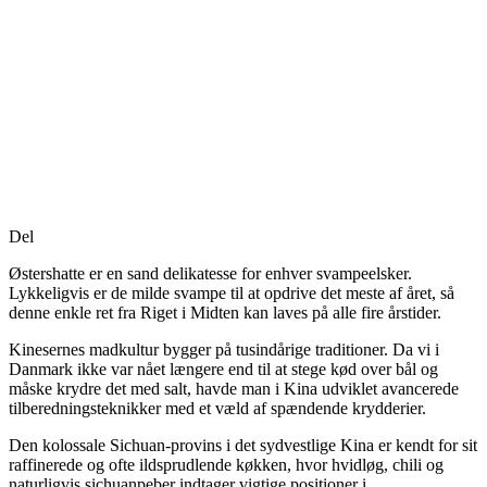
Del
Østershatte er en sand delikatesse for enhver svampeelsker.
Lykkeligvis er de milde svampe til at opdrive det meste af året, så
denne enkle ret fra Riget i Midten kan laves på alle fire årstider.
Kinesernes madkultur bygger på tusindårige traditioner. Da vi i
Danmark ikke var nået længere end til at stege kød over bål og
måske krydre det med salt, havde man i Kina udviklet avancerede
tilberedningsteknikker med et væld af spændende krydderier.
Den kolossale Sichuan-provins i det sydvestlige Kina er kendt for sit
raffinerede og ofte ildsprudlende køkken, hvor hvidløg, chili og
naturligvis sichuanpeber indtager vigtige positioner i