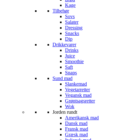
Kage
Tilbehør
Sovs
Salater
Dressing
Snacks
Dip
Drikkevarer
Drinks
Juice
Smoothie
Saft
Snaps
Sund mad
Slankemad
Vegetarretter
Vegansk mad
Grøntsagsretter
Wok
Jorden rundt
Amerikansk mad
Dansk mad
Fransk mad
Græsk mad