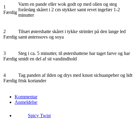
Varm en pande eller wok godt op med olien og steg
1
forårsløg skåret i 2 cm stykker samt revet ingefær 1-2
Færdig
minutter
2
Tilsæt østershatte skåret i tykke strimler på den lange led
Færdig
samt østerssovs og soya
3
Steg i ca. 5 minutter, til østershattene har taget farve og har
Færdig
smidt en del af sit vandindhold
4
Tag panden af ilden og drys med knust sichuanpeber og lidt
Færdig
frisk koriander
Kommentar
Anmeldelse
Spicy Twist