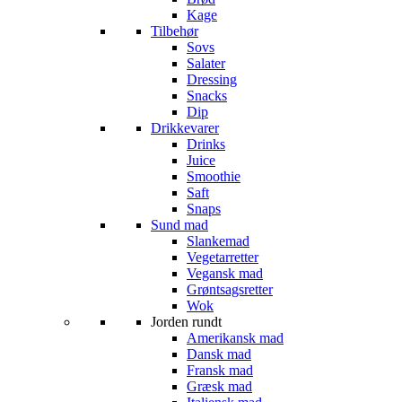
Kage
Tilbehør
Sovs
Salater
Dressing
Snacks
Dip
Drikkevarer
Drinks
Juice
Smoothie
Saft
Snaps
Sund mad
Slankemad
Vegetarretter
Vegansk mad
Grøntsagsretter
Wok
Jorden rundt
Amerikansk mad
Dansk mad
Fransk mad
Græsk mad