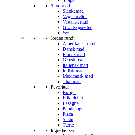
Snaps
Sund mad
Slankemad
Vegetarretter
Vegansk mad
Grøntsagsretter
Wok
Jorden rundt
Amerikansk mad
Dansk mad
Fransk mad
Græsk mad
Italiensk mad
Indisk mad
Mexicansk mad
Thai mad
Favoritter
Burger
Frikadeller
Lasagne
Pandekager
Pizza
Sushi
Tærte
Ingredienser