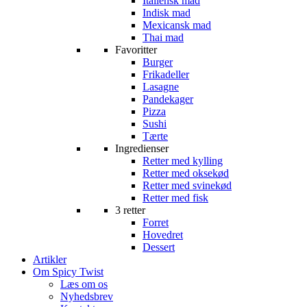
Italiensk mad
Indisk mad
Mexicansk mad
Thai mad
Favoritter
Burger
Frikadeller
Lasagne
Pandekager
Pizza
Sushi
Tærte
Ingredienser
Retter med kylling
Retter med oksekød
Retter med svinekød
Retter med fisk
3 retter
Forret
Hovedret
Dessert
Artikler
Om Spicy Twist
Læs om os
Nyhedsbrev