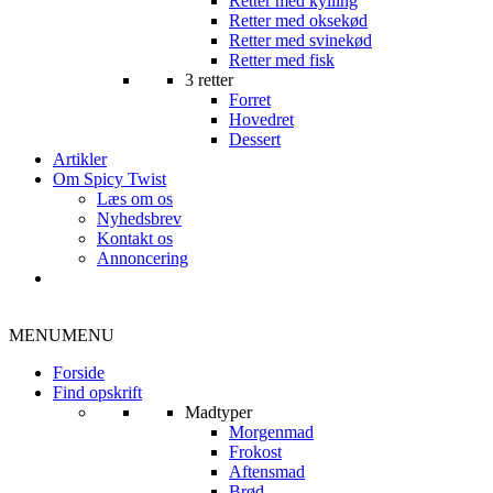
Retter med kylling
Retter med oksekød
Retter med svinekød
Retter med fisk
3 retter
Forret
Hovedret
Dessert
Artikler
Om Spicy Twist
Læs om os
Nyhedsbrev
Kontakt os
Annoncering
MENU
MENU
Forside
Find opskrift
Madtyper
Morgenmad
Frokost
Aftensmad
Brød