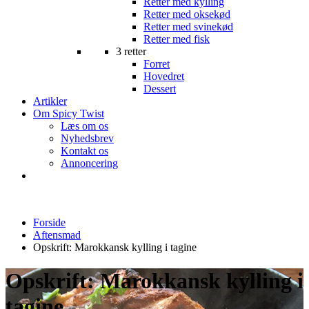
Retter med kylling
Retter med oksekød
Retter med svinekød
Retter med fisk
3 retter
Forret
Hovedret
Dessert
Artikler
Om Spicy Twist
Læs om os
Nyhedsbrev
Kontakt os
Annoncering
Forside
Aftensmad
Opskrift: Marokkansk kylling i tagine
Opskrift: Marokkansk kylling i
tagine