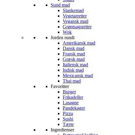
Sund mad
Slankemad
Vegetarretter
Vegansk mad
Grøntsagsretter
Wok
Jorden rundt
Amerikansk mad
Dansk mad
Fransk mad
Græsk mad
Italiensk mad
Indisk mad
Mexicansk mad
Thai mad
Favoritter
Burger
Frikadeller
Lasagne
Pandekager
Pizza
Sushi
Tærte
Ingredienser