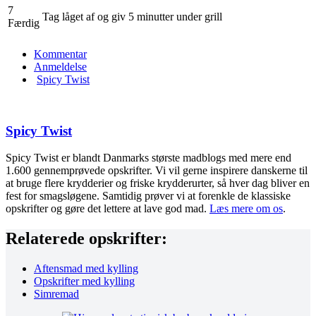
7
Tag låget af og giv 5 minutter under grill
Færdig
Kommentar
Anmeldelse
Spicy Twist
Spicy Twist
Spicy Twist er blandt Danmarks største madblogs med mere end
1.600 gennemprøvede opskrifter. Vi vil gerne inspirere danskerne til
at bruge flere krydderier og friske krydderurter, så hver dag bliver en
fest for smagsløgene. Samtidig prøver vi at forenkle de klassiske
opskrifter og gøre det lettere at lave god mad.
Læs mere om os
.
Relaterede opskrifter:
Aftensmad med kylling
Opskrifter med kylling
Simremad