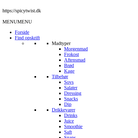
https://spicytwist.dk
MENU
MENU
Forside
Find opskrift
Madtyper
Morgenmad
Frokost
Aftensmad
Brød
Kage
Tilbehør
Sovs
Salater
Dressing
Snacks
Dip
Drikkevarer
Drinks
Juice
Smoothie
Saft
Snaps