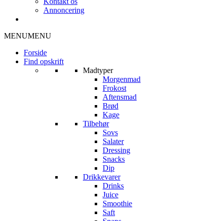
Kontakt os
Annoncering
MENU
MENU
Forside
Find opskrift
Madtyper
Morgenmad
Frokost
Aftensmad
Brød
Kage
Tilbehør
Sovs
Salater
Dressing
Snacks
Dip
Drikkevarer
Drinks
Juice
Smoothie
Saft