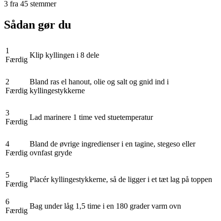
3
fra
45
stemmer
Sådan gør du
1
Klip kyllingen i 8 dele
Færdig
2
Bland ras el hanout, olie og salt og gnid ind i
Færdig
kyllingestykkerne
3
Lad marinere 1 time ved stuetemperatur
Færdig
4
Bland de øvrige ingredienser i en tagine, stegeso eller
Færdig
ovnfast gryde
5
Placér kyllingestykkerne, så de ligger i et tæt lag på toppen
Færdig
6
Bag under låg 1,5 time i en 180 grader varm ovn
Færdig