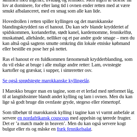
lov at dominere, for efter lang tid i ovnen ender retten med at være
smukt afbalanceret, med en smag som alle kan lide.
Hovedrollen i retten spiller kyllingen og det marokkanske
blandingskrydderi ras el hanout. Du kan selv blande krydderiet af
spidskommen, korianderfrø, stødt kanel, kardemomme, fennikelfrø,
muskatnød, allehånde, nelliker og et par andre gode smage – men du
kan altså også sagtens smutte omkring din lokale etniske købmand
eller bestille en pose her på nettet.
Ras el hanout er en fuldkommen fænomenalt krydderblanding, som
du vil elske at bruge i alle mulige andre retter: Lam, ovnstegte
kartofler og græskar, i supper, i simreretter osv.
Se også sprødstegte marokkanske kyllingelår
.
I Marokko bruger man en tagine, som er et lerfad med rørformet låg,
til at langtidssimre blandt andet kylling og lam i ovnen. Men du kan
lige så godt bruge din ovnfaste gryde, stegeso eller römertopf.
Som tilbehør til marokkansk kylling i tagine kan vi varmt anbefale at
servere
en nordafrikansk couscous
med appelsin og tørrede frugter.
Det er ’a match made in heaven’. Men du kan også servere kogt
bulgur eller ris og måske en
fræk fennikelsalat
.