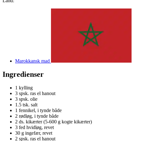
Land:
Marokkansk mad
Ingredienser
1
kylling
3 spsk.
ras el hanout
3 spsk.
olie
1.5 tsk.
salt
1
fennikel, i tynde både
2
rødløg, i tynde både
2 ds.
kikærter (5-600 g kogte kikærter)
3
fed hvidløg, revet
30 g
ingefær, revet
2 spsk.
ras el hanout