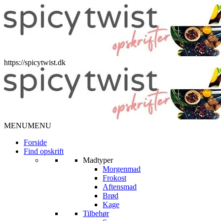
https://spicytwist.dk
MENU
MENU
Forside
Find opskrift
Madtyper
Morgenmad
Frokost
Aftensmad
Brød
Kage
Tilbehør