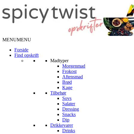
MENU
MENU
Forside
Find opskrift
Madtyper
Morgenmad
Frokost
Aftensmad
Brød
Kage
Tilbehør
Sovs
Salater
Dressing
Snacks
Dip
Drikkevarer
Drinks