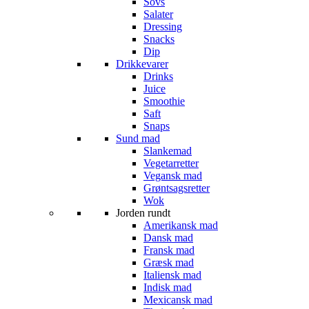
Sovs
Salater
Dressing
Snacks
Dip
Drikkevarer
Drinks
Juice
Smoothie
Saft
Snaps
Sund mad
Slankemad
Vegetarretter
Vegansk mad
Grøntsagsretter
Wok
Jorden rundt
Amerikansk mad
Dansk mad
Fransk mad
Græsk mad
Italiensk mad
Indisk mad
Mexicansk mad