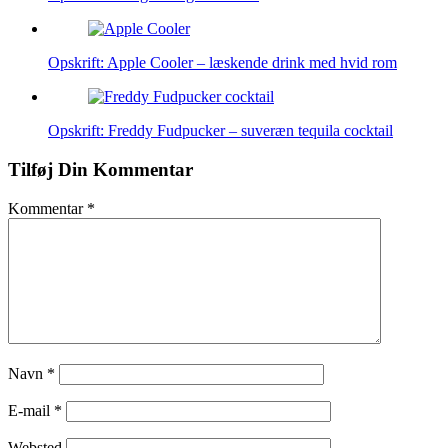
Opskrift: Apple Cooler – læskende drink med hvid rom
Opskrift: Freddy Fudpucker – suveræn tequila cocktail
Tilføj Din Kommentar
Kommentar
*
Navn
*
E-mail
*
Websted