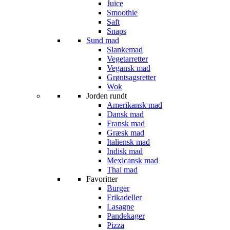
Juice
Smoothie
Saft
Snaps
Sund mad
Slankemad
Vegetarretter
Vegansk mad
Grøntsagsretter
Wok
Jorden rundt
Amerikansk mad
Dansk mad
Fransk mad
Græsk mad
Italiensk mad
Indisk mad
Mexicansk mad
Thai mad
Favoritter
Burger
Frikadeller
Lasagne
Pandekager
Pizza