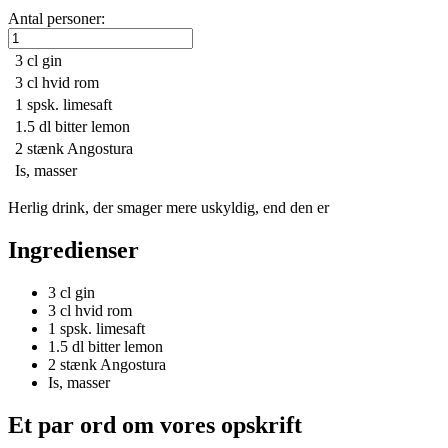
Antal personer:
3 cl
gin
3 cl
hvid rom
1 spsk.
limesaft
1.5 dl
bitter lemon
2
stænk Angostura
Is, masser
Herlig drink, der smager mere uskyldig, end den er
Ingredienser
3 cl
gin
3 cl
hvid rom
1 spsk.
limesaft
1.5 dl
bitter lemon
2
stænk Angostura
Is, masser
Et par ord om vores opskrift