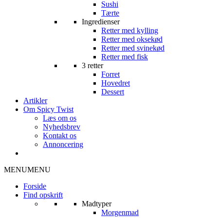
Sushi
Tærte
Ingredienser
Retter med kylling
Retter med oksekød
Retter med svinekød
Retter med fisk
3 retter
Forret
Hovedret
Dessert
Artikler
Om Spicy Twist
Læs om os
Nyhedsbrev
Kontakt os
Annoncering
MENU
MENU
Forside
Find opskrift
Madtyper
Morgenmad