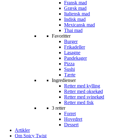
Fransk mad
Græsk mad
Italiensk mad
Indisk mad
Mexicansk mad
Thai mad
Favoritter
Burger
Frikadeller
Lasagne
Pandekager
Pizza
Sushi
Tærte
Ingredienser
Retter med kylling
Retter med oksekød
Retter med svinekød
Retter med fisk
3 retter
Forret
Hovedret
Dessert
Artikler
Om Spicy Twist