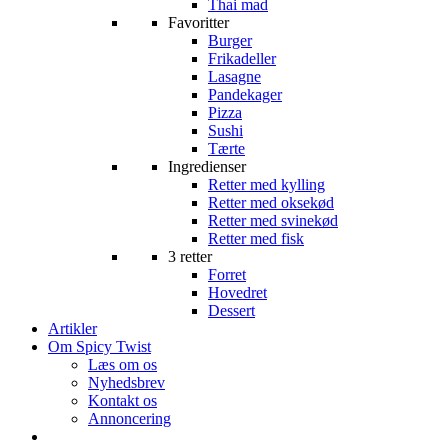
Thai mad
Favoritter
Burger
Frikadeller
Lasagne
Pandekager
Pizza
Sushi
Tærte
Ingredienser
Retter med kylling
Retter med oksekød
Retter med svinekød
Retter med fisk
3 retter
Forret
Hovedret
Dessert
Artikler
Om Spicy Twist
Læs om os
Nyhedsbrev
Kontakt os
Annoncering