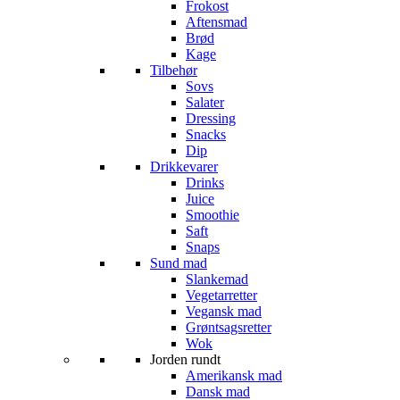
Frokost
Aftensmad
Brød
Kage
Tilbehør
Sovs
Salater
Dressing
Snacks
Dip
Drikkevarer
Drinks
Juice
Smoothie
Saft
Snaps
Sund mad
Slankemad
Vegetarretter
Vegansk mad
Grøntsagsretter
Wok
Jorden rundt
Amerikansk mad
Dansk mad