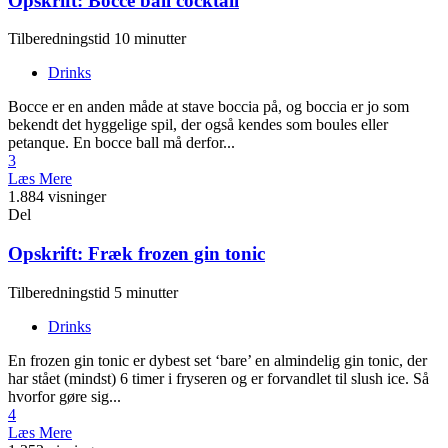
Opskrift: Bocce ball cocktail
Tilberedningstid 10 minutter
Drinks
Bocce er en anden måde at stave boccia på, og boccia er jo som
bekendt det hyggelige spil, der også kendes som boules eller
petanque. En bocce ball må derfor...
3
Læs Mere
1.884 visninger
Del
Opskrift: Fræk frozen gin tonic
Tilberedningstid 5 minutter
Drinks
En frozen gin tonic er dybest set ‘bare’ en almindelig gin tonic, der
har stået (mindst) 6 timer i fryseren og er forvandlet til slush ice. Så
hvorfor gøre sig...
4
Læs Mere