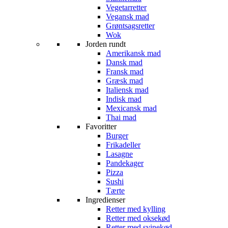
Vegetarretter
Vegansk mad
Grøntsagsretter
Wok
Jorden rundt
Amerikansk mad
Dansk mad
Fransk mad
Græsk mad
Italiensk mad
Indisk mad
Mexicansk mad
Thai mad
Favoritter
Burger
Frikadeller
Lasagne
Pandekager
Pizza
Sushi
Tærte
Ingredienser
Retter med kylling
Retter med oksekød
Retter med svinekød