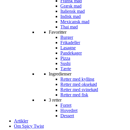
Fransk mad
Græsk mad
Italiensk mad
Indisk mad
Mexicansk mad
Thai mad
Favoritter
Burger
Frikadeller
Lasagne
Pandekager
Pizza
Sushi
Tærte
Ingredienser
Retter med kylling
Retter med oksekød
Retter med svinekød
Retter med fisk
3 retter
Forret
Hovedret
Dessert
Artikler
Om Spicy Twist