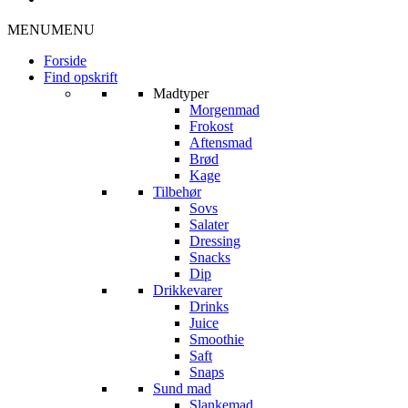
MENU
MENU
Forside
Find opskrift
Madtyper
Morgenmad
Frokost
Aftensmad
Brød
Kage
Tilbehør
Sovs
Salater
Dressing
Snacks
Dip
Drikkevarer
Drinks
Juice
Smoothie
Saft
Snaps
Sund mad
Slankemad