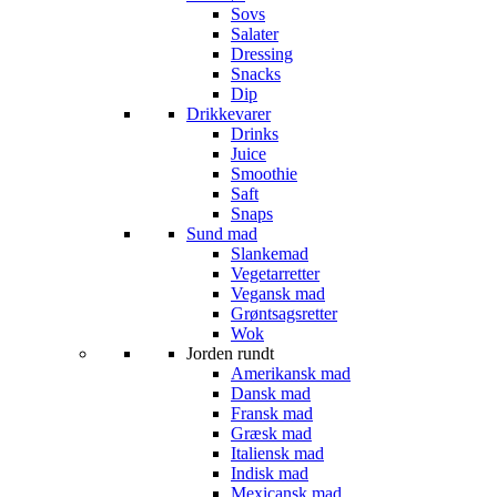
Sovs
Salater
Dressing
Snacks
Dip
Drikkevarer
Drinks
Juice
Smoothie
Saft
Snaps
Sund mad
Slankemad
Vegetarretter
Vegansk mad
Grøntsagsretter
Wok
Jorden rundt
Amerikansk mad
Dansk mad
Fransk mad
Græsk mad
Italiensk mad
Indisk mad
Mexicansk mad