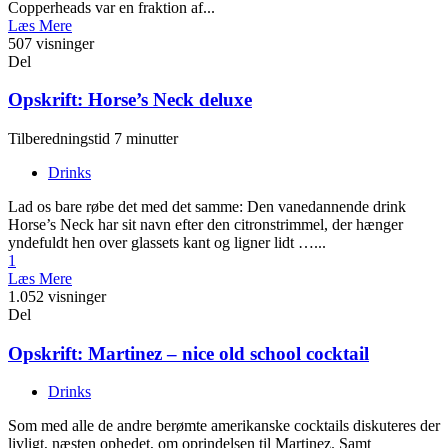
Copperheads var en fraktion af...
Læs Mere
507 visninger
Del
Opskrift: Horse’s Neck deluxe
Tilberedningstid 7 minutter
Drinks
Lad os bare røbe det med det samme: Den vanedannende drink
Horse’s Neck har sit navn efter den citronstrimmel, der hænger
yndefuldt hen over glassets kant og ligner lidt …...
1
Læs Mere
1.052 visninger
Del
Opskrift: Martinez – nice old school cocktail
Drinks
Som med alle de andre berømte amerikanske cocktails diskuteres der
livligt, næsten ophedet, om oprindelsen til Martinez. Samt