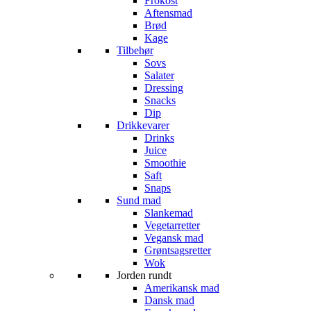
Frokost
Aftensmad
Brød
Kage
Tilbehør
Sovs
Salater
Dressing
Snacks
Dip
Drikkevarer
Drinks
Juice
Smoothie
Saft
Snaps
Sund mad
Slankemad
Vegetarretter
Vegansk mad
Grøntsagsretter
Wok
Jorden rundt
Amerikansk mad
Dansk mad