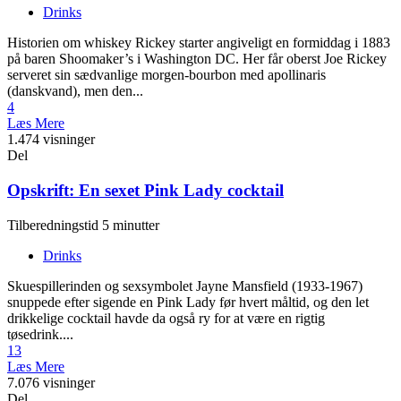
Drinks
Historien om whiskey Rickey starter angiveligt en formiddag i 1883
på baren Shoomaker’s i Washington DC. Her får oberst Joe Rickey
serveret sin sædvanlige morgen-bourbon med apollinaris
(danskvand), men den...
4
Læs Mere
1.474 visninger
Del
Opskrift: En sexet Pink Lady cocktail
Tilberedningstid 5 minutter
Drinks
Skuespillerinden og sexsymbolet Jayne Mansfield (1933-1967)
snuppede efter sigende en Pink Lady før hvert måltid, og den let
drikkelige cocktail havde da også ry for at være en rigtig
tøsedrink....
13
Læs Mere
7.076 visninger
Del