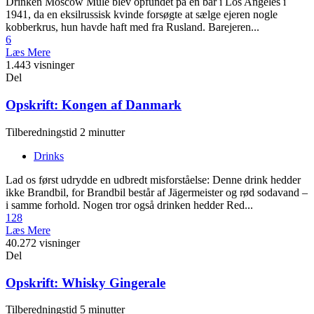
Drinken Moscow Mule blev opfundet på en bar i Los Angeles i
1941, da en eksilrussisk kvinde forsøgte at sælge ejeren nogle
kobberkrus, hun havde haft med fra Rusland. Barejeren...
6
Læs Mere
1.443 visninger
Del
Opskrift: Kongen af Danmark
Tilberedningstid 2 minutter
Drinks
Lad os først udrydde en udbredt misforståelse: Denne drink hedder
ikke Brandbil, for Brandbil består af Jägermeister og rød sodavand –
i samme forhold. Nogen tror også drinken hedder Red...
128
Læs Mere
40.272 visninger
Del
Opskrift: Whisky Gingerale
Tilberedningstid 5 minutter