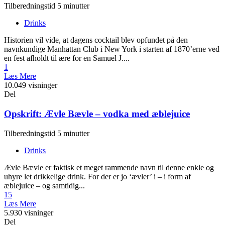
Tilberedningstid 5 minutter
Drinks
Historien vil vide, at dagens cocktail blev opfundet på den
navnkundige Manhattan Club i New York i starten af 1870’erne ved
en fest afholdt til ære for en Samuel J....
1
Læs Mere
10.049 visninger
Del
Opskrift: Ævle Bævle – vodka med æblejuice
Tilberedningstid 5 minutter
Drinks
Ævle Bævle er faktisk et meget rammende navn til denne enkle og
uhyre let drikkelige drink. For der er jo ‘ævler’ i – i form af
æblejuice – og samtidig...
15
Læs Mere
5.930 visninger
Del