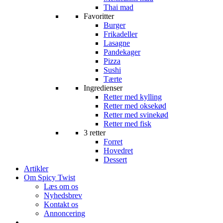
Thai mad
Favoritter
Burger
Frikadeller
Lasagne
Pandekager
Pizza
Sushi
Tærte
Ingredienser
Retter med kylling
Retter med oksekød
Retter med svinekød
Retter med fisk
3 retter
Forret
Hovedret
Dessert
Artikler
Om Spicy Twist
Læs om os
Nyhedsbrev
Kontakt os
Annoncering