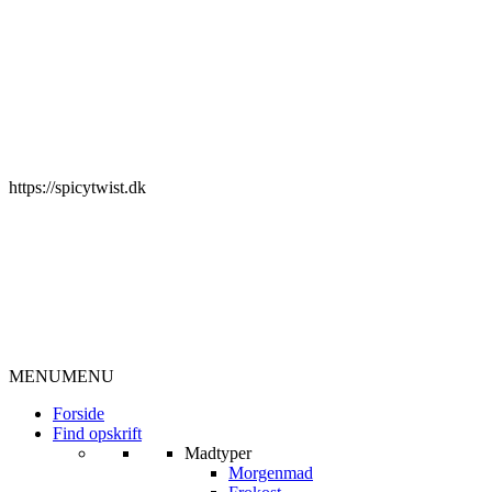
https://spicytwist.dk
MENU
MENU
Forside
Find opskrift
Madtyper
Morgenmad