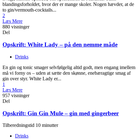
blandingsforholdet, hvor der er mange skoler. Nogen hævder, at de
to gin/vermouth-cocktails...
2
Læs Mere
880 visninger
Del
Opskrift: White Lady – på den nemme måde
Drinks
En gin og tonic smager selvfølgelig altid godt, men engang imellem
må vi forny os – uden at sætte den skønne, enebæragtige smag af
gin over styr. White Lady er...
1
Læs Mere
957 visninger
Del
Opskrift: Gin Gin Mule – gin med gingerbeer
Tilberedningstid 10 minutter
Drinks