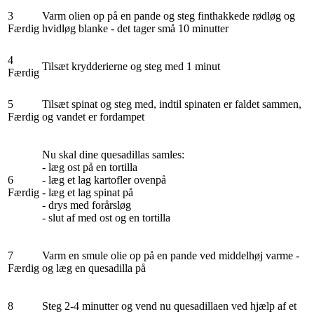
3
Varm olien op på en pande og steg finthakkede rødløg og
Færdig
hvidløg blanke - det tager små 10 minutter
4
Tilsæt krydderierne og steg med 1 minut
Færdig
5
Tilsæt spinat og steg med, indtil spinaten er faldet sammen,
Færdig
og vandet er fordampet
Nu skal dine quesadillas samles:
- læg ost på en tortilla
6
- læg et lag kartofler ovenpå
Færdig
- læg et lag spinat på
- drys med forårsløg
- slut af med ost og en tortilla
7
Varm en smule olie op på en pande ved middelhøj varme -
Færdig
og læg en quesadilla på
8
Steg 2-4 minutter og vend nu quesadillaen ved hjælp af et