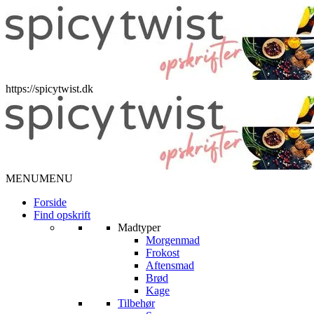
https://spicytwist.dk
MENU
MENU
Forside
Find opskrift
Madtyper
Morgenmad
Frokost
Aftensmad
Brød
Kage
Tilbehør