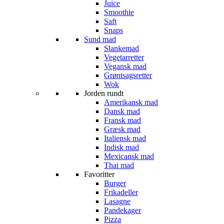
Juice
Smoothie
Saft
Snaps
Sund mad
Slankemad
Vegetarretter
Vegansk mad
Grøntsagsretter
Wok
Jorden rundt
Amerikansk mad
Dansk mad
Fransk mad
Græsk mad
Italiensk mad
Indisk mad
Mexicansk mad
Thai mad
Favoritter
Burger
Frikadeller
Lasagne
Pandekager
Pizza