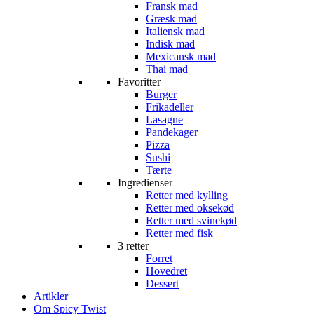
Fransk mad
Græsk mad
Italiensk mad
Indisk mad
Mexicansk mad
Thai mad
Favoritter
Burger
Frikadeller
Lasagne
Pandekager
Pizza
Sushi
Tærte
Ingredienser
Retter med kylling
Retter med oksekød
Retter med svinekød
Retter med fisk
3 retter
Forret
Hovedret
Dessert
Artikler
Om Spicy Twist