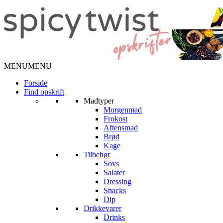
MENU
MENU
Forside
Find opskrift
Madtyper
Morgenmad
Frokost
Aftensmad
Brød
Kage
Tilbehør
Sovs
Salater
Dressing
Snacks
Dip
Drikkevarer
Drinks