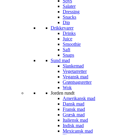
Sovs
Salater
Dressing
Snacks
Dip
Drikkevarer
Drinks
Juice
Smoothie
Saft
Snaps
Sund mad
Slankemad
Vegetarretter
Vegansk mad
Grøntsagsretter
Wok
Jorden rundt
Amerikansk mad
Dansk mad
Fransk mad
Græsk mad
Italiensk mad
Indisk mad
Mexicansk mad