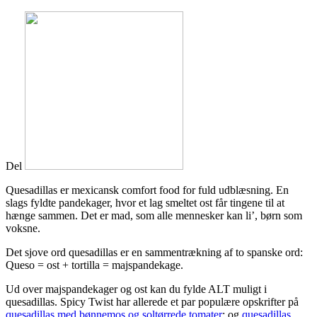
Del
Quesadillas er mexicansk comfort food for fuld udblæsning. En
slags fyldte pandekager, hvor et lag smeltet ost får tingene til at
hænge sammen. Det er mad, som alle mennesker kan li’, børn som
voksne.
Det sjove ord quesadillas er en sammentrækning af to spanske ord:
Queso = ost + tortilla = majspandekage.
Ud over majspandekager og ost kan du fylde ALT muligt i
quesadillas. Spicy Twist har allerede et par populære opskrifter på
quesadillas med bønnemos og soltørrede tomater
; og
quesadillas