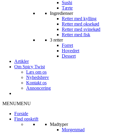
Sushi
Tærte
Ingredienser
Retter med kylling
Retter med oksekød
Retter med svinekød
Retter med fisk
3 retter
Forret
Hovedret
Dessert
Artikler
Om Spicy Twist
Læs om os
Nyhedsbrev
Kontakt os
Annoncering
MENU
MENU
Forside
Find opskrift
Madtyper
Morgenmad