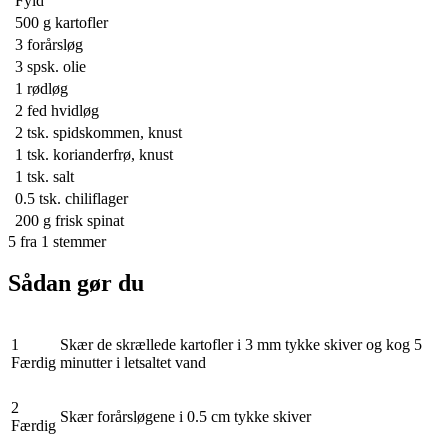
Fyld
500 g
kartofler
3
forårsløg
3 spsk.
olie
1
rødløg
2
fed hvidløg
2 tsk.
spidskommen, knust
1 tsk.
korianderfrø, knust
1 tsk.
salt
0.5 tsk.
chiliflager
200 g
frisk spinat
5
fra
1
stemmer
Sådan gør du
1
Skær de skrællede kartofler i 3 mm tykke skiver og kog 5
Færdig
minutter i letsaltet vand
2
Skær forårsløgene i 0.5 cm tykke skiver
Færdig