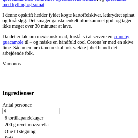
med kylling og spinat
.
I denne opskrift hedder fyldet kogte kartoffelskiver, letkrydret spinat
og forårsløg. Det smager ganske enkelt uforskammet godt og tager
ikke meget over 30 minutter at lave.
Da det er tale om mexicansk mad, forslår vi at servere en
crunchy
guacamole
til – og måske en håndfuld cool Corona’er med en skive
lime. Sådan en mexi-menu skal nok vække jubel blandt det
arbejdende folk.
Vamonos…
Ingredienser
Antal personer:
6
tortillapandekager
200 g
revet mozzarella
Olie til stegning