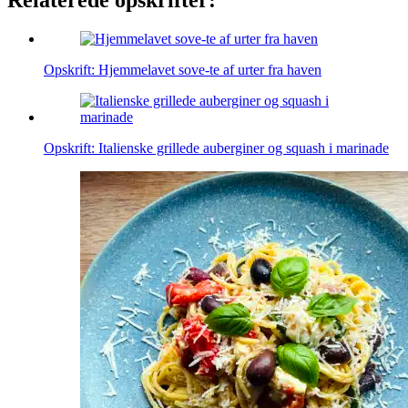
Opskrift: Hjemmelavet sove-te af urter fra haven
Opskrift: Italienske grillede auberginer og squash i marinade