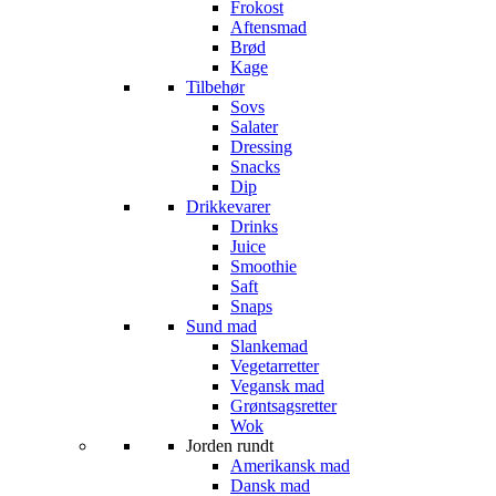
Frokost
Aftensmad
Brød
Kage
Tilbehør
Sovs
Salater
Dressing
Snacks
Dip
Drikkevarer
Drinks
Juice
Smoothie
Saft
Snaps
Sund mad
Slankemad
Vegetarretter
Vegansk mad
Grøntsagsretter
Wok
Jorden rundt
Amerikansk mad
Dansk mad