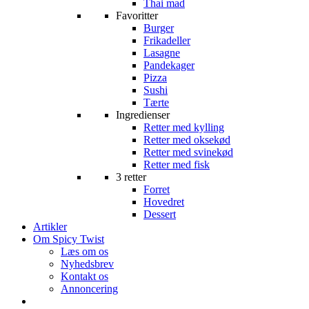
Thai mad
Favoritter
Burger
Frikadeller
Lasagne
Pandekager
Pizza
Sushi
Tærte
Ingredienser
Retter med kylling
Retter med oksekød
Retter med svinekød
Retter med fisk
3 retter
Forret
Hovedret
Dessert
Artikler
Om Spicy Twist
Læs om os
Nyhedsbrev
Kontakt os
Annoncering