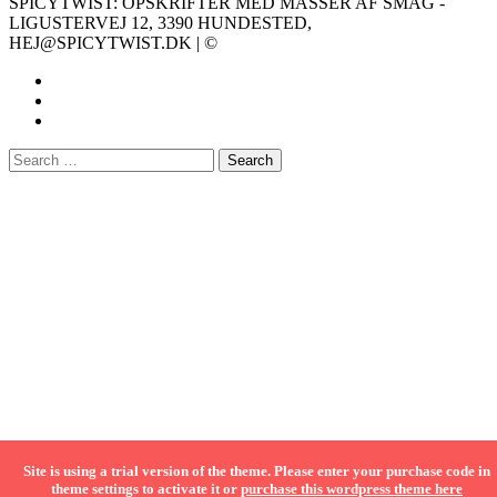
SPICYTWIST: OPSKRIFTER MED MASSER AF SMAG -
LIGUSTERVEJ 12, 3390 HUNDESTED,
HEJ@SPICYTWIST.DK | ©
Site is using a trial version of the theme. Please enter your purchase code in
theme settings to activate it or
purchase this wordpress theme here