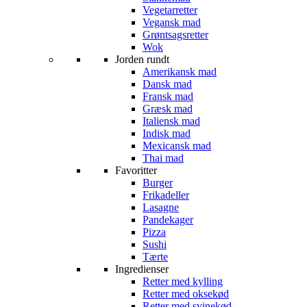
Vegetarretter
Vegansk mad
Grøntsagsretter
Wok
Jorden rundt
Amerikansk mad
Dansk mad
Fransk mad
Græsk mad
Italiensk mad
Indisk mad
Mexicansk mad
Thai mad
Favoritter
Burger
Frikadeller
Lasagne
Pandekager
Pizza
Sushi
Tærte
Ingredienser
Retter med kylling
Retter med oksekød
Retter med svinekød