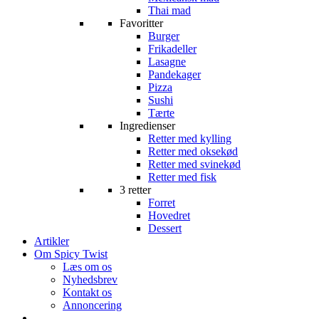
Thai mad
Favoritter
Burger
Frikadeller
Lasagne
Pandekager
Pizza
Sushi
Tærte
Ingredienser
Retter med kylling
Retter med oksekød
Retter med svinekød
Retter med fisk
3 retter
Forret
Hovedret
Dessert
Artikler
Om Spicy Twist
Læs om os
Nyhedsbrev
Kontakt os
Annoncering