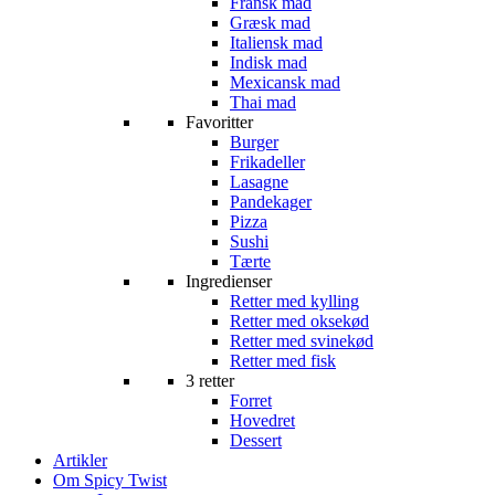
Fransk mad
Græsk mad
Italiensk mad
Indisk mad
Mexicansk mad
Thai mad
Favoritter
Burger
Frikadeller
Lasagne
Pandekager
Pizza
Sushi
Tærte
Ingredienser
Retter med kylling
Retter med oksekød
Retter med svinekød
Retter med fisk
3 retter
Forret
Hovedret
Dessert
Artikler
Om Spicy Twist