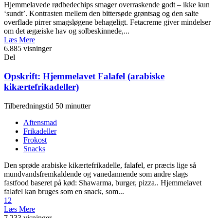
Hjemmelavede rødbedechips smager overraskende godt – ikke kun
‘sundt’. Kontrasten mellem den bittersøde grøntsag og den salte
overflade pirrer smagsløgene behageligt. Fetacreme giver mindelser
om det ægæiske hav og solbeskinnede,...
Læs Mere
6.885 visninger
Del
Opskrift: Hjemmelavet Falafel (arabiske
kikærtefrikadeller)
Tilberedningstid 50 minutter
Aftensmad
Frikadeller
Frokost
Snacks
Den sprøde arabiske kikærtefrikadelle, falafel, er præcis lige så
mundvandsfremkaldende og vanedannende som andre slags
fastfood baseret på kød: Shawarma, burger, pizza.. Hjemmelavet
falafel kan bruges som en snack, som...
12
Læs Mere
7.233 visninger