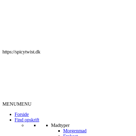
https://spicytwist.dk
MENU
MENU
Forside
Find opskrift
Madtyper
Morgenmad