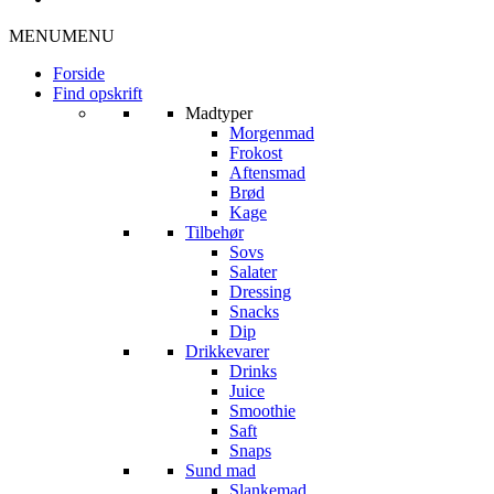
MENU
MENU
Forside
Find opskrift
Madtyper
Morgenmad
Frokost
Aftensmad
Brød
Kage
Tilbehør
Sovs
Salater
Dressing
Snacks
Dip
Drikkevarer
Drinks
Juice
Smoothie
Saft
Snaps
Sund mad
Slankemad