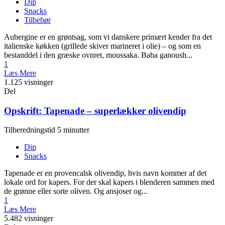
Dip
Snacks
Tilbehør
Aubergine er en grøntsag, som vi danskere primært kender fra det
italienske køkken (grillede skiver marineret i olie) – og som en
bestanddel i den græske ovnret, moussaka. Baba ganoush...
1
Læs Mere
1.125 visninger
Del
Opskrift: Tapenade – superlækker olivendip
Tilberedningstid 5 minutter
Dip
Snacks
Tapenade er en provencalsk olivendip, hvis navn kommer af det
lokale ord for kapers. For der skal kapers i blenderen sammen med
de grønne eller sorte oliven. Og ansjoser og...
1
Læs Mere
5.482 visninger