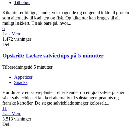
Tilbehør
Kikærter er billige, sunde, velsmagende og en genial kilde til protein
som alternativ til kød, æg og fisk. Og kikærter kan bruges til alt
muligt lækkert. Tænk bare på, hvor...
6
Læs Mere
1.472 visninger
Del
Opskrift: Lækre salviechips på 5 minutter
Tilberedningstid 5 minutter
Appetizer
Snacks
Har du selv en salvieplante – eller kender du en god salvie-pusher –
så er salviechips et lækkert alternativ til saltstænger, peanuts og
franske kartofler. De stegte salvieblade smager kolossalt...
11
Læs Mere
3.513 visninger
Del