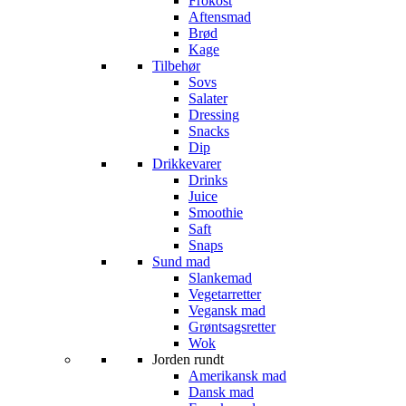
Frokost
Aftensmad
Brød
Kage
Tilbehør
Sovs
Salater
Dressing
Snacks
Dip
Drikkevarer
Drinks
Juice
Smoothie
Saft
Snaps
Sund mad
Slankemad
Vegetarretter
Vegansk mad
Grøntsagsretter
Wok
Jorden rundt
Amerikansk mad
Dansk mad