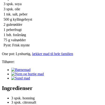
3 spsk.
soya
3 spsk.
olie
1 tsk.
salt, peber
500 g
kyllingebryst
2
gulerødder
1
peberfrugt
1 bdt.
forårsløg
75 g
valnødder
Pynt: Frisk mynte
One pot: Lynhurtig,
lækker mad til hele familien
Tilhører:
Ingredienser
3 spsk.
honning
3 spsk.
citronsaft