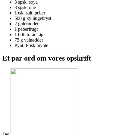
3 spsk.
soya
3 spsk.
olie
1 tsk.
salt, peber
500 g
kyllingebryst
2
gulerødder
1
peberfrugt
1 bdt.
forårsløg
75 g
valnødder
Pynt: Frisk mynte
Et par ord om vores opskrift
Del