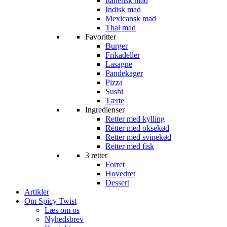
Italiensk mad
Indisk mad
Mexicansk mad
Thai mad
Favoritter
Burger
Frikadeller
Lasagne
Pandekager
Pizza
Sushi
Tærte
Ingredienser
Retter med kylling
Retter med oksekød
Retter med svinekød
Retter med fisk
3 retter
Forret
Hovedret
Dessert
Artikler
Om Spicy Twist
Læs om os
Nyhedsbrev