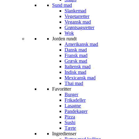
Sund mad
Slankemad
Vegetarretter
Vegansk mad
Grøntsagsretter
Wok
Jorden rundt
Amerikansk mad
Dansk mad
Fransk mad
Græsk mad
Italiensk mad
Indisk mad
Mexicansk mad
Thai mad
Favoritter
Burger
Frikadeller
Lasagne
Pandekager
Pizza
Sushi
Tærte
Ingredienser