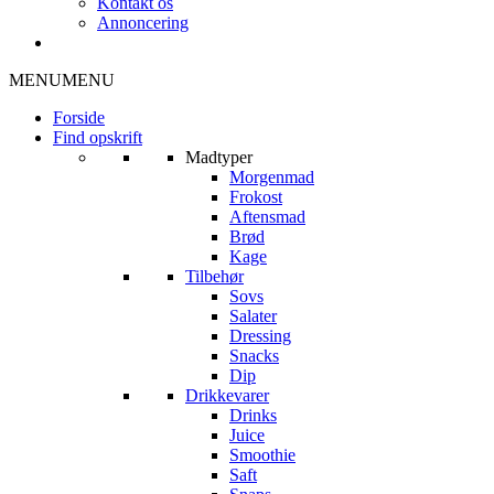
Kontakt os
Annoncering
MENU
MENU
Forside
Find opskrift
Madtyper
Morgenmad
Frokost
Aftensmad
Brød
Kage
Tilbehør
Sovs
Salater
Dressing
Snacks
Dip
Drikkevarer
Drinks
Juice
Smoothie
Saft