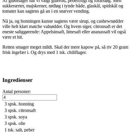
Af grøntsager har vi valgt gulerod, peberfrugt og forårsløg. Men
sukkerærter, majskerner, rødløg i tynde både, glaskål, spidskål og
tomater kan sagtens gå an i en snæver vending.
Nå ja, og honningen kunne sagtens være sirup, og cashewnødder
ville helt klart matche valnødder. Og hvem siger, citronsaft er det
eneste saliggørende: Appelsinsaft, limesaft eller ananassaft vil også
være et hit.
Retten smager meget mildt. Skal der mere kapow på, så riv 20 gram
frisk ingefær i. Og drys med 1 tsk. chiliflager.
Ingredienser
Antal personer:
3 spsk.
honning
3 spsk.
citronsaft
3 spsk.
soya
3 spsk.
olie
1 tsk.
salt, peber