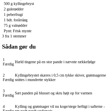
500 g
kyllingebryst
2
gulerødder
1
peberfrugt
1 bdt.
forårsløg
75 g
valnødder
Pynt: Frisk mynte
3
fra
1
stemmer
Sådan gør du
1
Hæld tingene på en stor pande i nævnte rækkefølge
Færdig
2
Kyllingebrystet skæres i 0,5 cm tykke skiver, grøntsagerne
Færdig
snittes i mundrette stykker
3
Sæt panden på blusset og skru højt op for varmen
Færdig
4
Kylling og grøntsager vil nu koge/stege heftigt i safterne -
Færdig
rør godt rundt undervejs