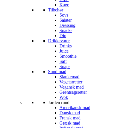
Kage
Tilbehør
Sovs
Salater
Dressing
Snacks
Dip
Drikkevarer
Drinks
Juice
Smoothie
Saft
Snaps
Sund mad
Slankemad
Vegetarretter
Vegansk mad
Grøntsagsretter
Wok
Jorden rundt
Amerikansk mad
Dansk mad
Fransk mad
Græsk mad