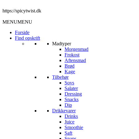
https://spicytwist.dk
MENU
MENU
Forside
Find opskrift
Madtyper
Morgenmad
Frokost
Aftensmad
Brød
Kage
Tilbehør
Sovs
Salater
Dressing
Snacks
Dip
Drikkevarer
Drinks
Juice
Smoothie
Saft
Snaps