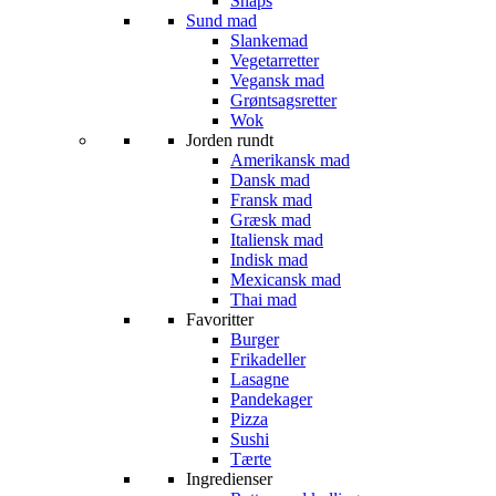
Snaps
Sund mad
Slankemad
Vegetarretter
Vegansk mad
Grøntsagsretter
Wok
Jorden rundt
Amerikansk mad
Dansk mad
Fransk mad
Græsk mad
Italiensk mad
Indisk mad
Mexicansk mad
Thai mad
Favoritter
Burger
Frikadeller
Lasagne
Pandekager
Pizza
Sushi
Tærte
Ingredienser