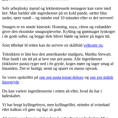
Selv arbejdssky mænd og lektiestressede teenagere kan være med
her: Man hælder alle ingredienser på en kold pande, sætter blus
under, rører rundt – og mindre end 10 minutter efter er der serveret!
Smagen er en smule kinesisk: Honning, soya, citron og valnødder
giver den eksotiske smagsoplevelse. Kylling og grøntsager lynkoger
i de gode safter, og begge dele bliver bløde og lækre på ingen tid.
Som tilbehør til retten kan du servere en skålfuld
velkogte ris
.
Teknikken er lånt hos den amerikanske madguru, Martha Stewart.
Hun fandt i sin tid på at lave one pot pasta. Alle ingredienser
(inklusive pasta) ryger ned i én gryde, koges møre og tager smag af
hinanden. Det er hurtigt, nemt og sparer en masse opvask.
Se vores opskrifter på
one pot pasta tomat deluxe
og
one pot indisk
linsegryde
Du kan variere ingredienserne i retten alt efter, hvad du har i
køleskabet.
Vi har brugt kyllingebryst, men kyllingefilet, strimler af svinekød
eller kalkun vil gøre sig lige så godt.