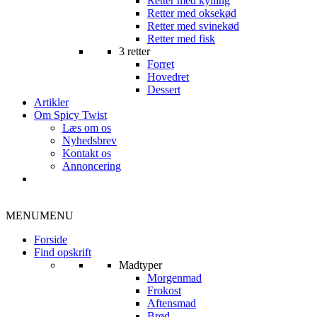
Retter med kylling
Retter med oksekød
Retter med svinekød
Retter med fisk
3 retter
Forret
Hovedret
Dessert
Artikler
Om Spicy Twist
Læs om os
Nyhedsbrev
Kontakt os
Annoncering
MENU
MENU
Forside
Find opskrift
Madtyper
Morgenmad
Frokost
Aftensmad
Brød