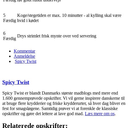
5
Koge/stegetiden er max. 10 minutter - al kylling skal være
Færdig
hvid i kødet
6
Drys strimlet frisk mynte over ved servering
Færdig
Kommentar
Anmeldelse
Spicy Twist
Spicy Twist
Spicy Twist er blandt Danmarks største madblogs med mere end
1.600 gennemprøvede opskrifter. Vi vil gerne inspirere danskerne til
at bruge flere krydderier og friske krydderurter, så hver dag bliver en
fest for smagsløgene. Samtidig prøver vi at forenkle de klassiske
opskrifter og gøre det lettere at lave god mad.
Læs mere om os
.
Relaterede opskrifter: