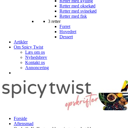
Retter med kylling
Retter med oksekød
Retter med svinekød
Retter med fisk
3 retter
Forret
Hovedret
Dessert
Artikler
Om Spicy Twist
Læs om os
Nyhedsbrev
Kontakt os
Annoncering
Forside
Aftensmad