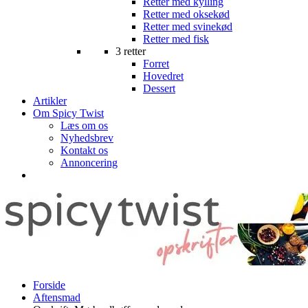
Retter med kylling
Retter med oksekød
Retter med svinekød
Retter med fisk
3 retter
Forret
Hovedret
Dessert
Artikler
Om Spicy Twist
Læs om os
Nyhedsbrev
Kontakt os
Annoncering
Forside
Aftensmad