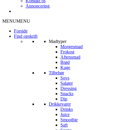
Kontakt os
Annoncering
MENU
MENU
Forside
Find opskrift
Madtyper
Morgenmad
Frokost
Aftensmad
Brød
Kage
Tilbehør
Sovs
Salater
Dressing
Snacks
Dip
Drikkevarer
Drinks
Juice
Smoothie
Saft