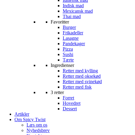
Italiensk mad
Indisk mad
Mexicansk mad
Thai mad
Favoritter
Burger
Frikadeller
Lasagne
Pandekager
Pizza
Sushi
Tærte
Ingredienser
Retter med kylling
Retter med oksekød
Retter med svinekød
Retter med fisk
3 retter
Forret
Hovedret
Dessert
Artikler
Om Spicy Twist
Læs om os
Nyhedsbrev