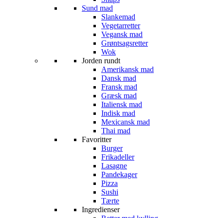
Sund mad
Slankemad
Vegetarretter
Vegansk mad
Grøntsagsretter
Wok
Jorden rundt
Amerikansk mad
Dansk mad
Fransk mad
Græsk mad
Italiensk mad
Indisk mad
Mexicansk mad
Thai mad
Favoritter
Burger
Frikadeller
Lasagne
Pandekager
Pizza
Sushi
Tærte
Ingredienser