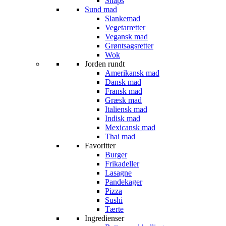
Snaps
Sund mad
Slankemad
Vegetarretter
Vegansk mad
Grøntsagsretter
Wok
Jorden rundt
Amerikansk mad
Dansk mad
Fransk mad
Græsk mad
Italiensk mad
Indisk mad
Mexicansk mad
Thai mad
Favoritter
Burger
Frikadeller
Lasagne
Pandekager
Pizza
Sushi
Tærte
Ingredienser