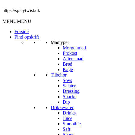
https://spicytwist.dk
MENU
MENU
Forside
Find opskrift
Madtyper
Morgenmad
Frokost
Aftensmad
Brød
Kage
Tilbehør
Sovs
Salater
Dressing
Snacks
Dip
Drikkevarer
Drinks
Juice
Smoothie
Saft
Snaps