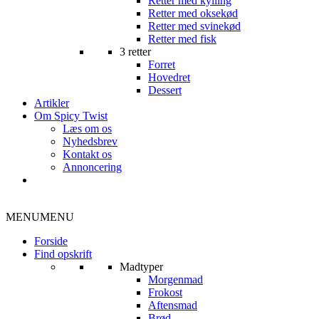
Retter med kylling
Retter med oksekød
Retter med svinekød
Retter med fisk
3 retter
Forret
Hovedret
Dessert
Artikler
Om Spicy Twist
Læs om os
Nyhedsbrev
Kontakt os
Annoncering
MENU
MENU
Forside
Find opskrift
Madtyper
Morgenmad
Frokost
Aftensmad
Brød