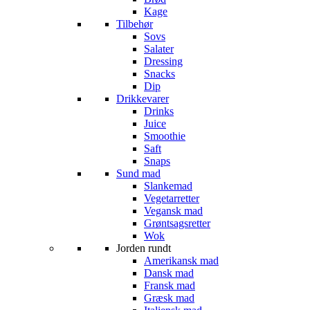
Kage
Tilbehør
Sovs
Salater
Dressing
Snacks
Dip
Drikkevarer
Drinks
Juice
Smoothie
Saft
Snaps
Sund mad
Slankemad
Vegetarretter
Vegansk mad
Grøntsagsretter
Wok
Jorden rundt
Amerikansk mad
Dansk mad
Fransk mad
Græsk mad