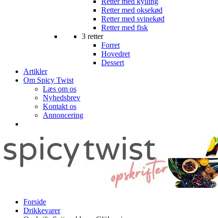
Retter med kylling
Retter med oksekød
Retter med svinekød
Retter med fisk
3 retter
Forret
Hovedret
Dessert
Artikler
Om Spicy Twist
Læs om os
Nyhedsbrev
Kontakt os
Annoncering
Forside
Drikkevarer