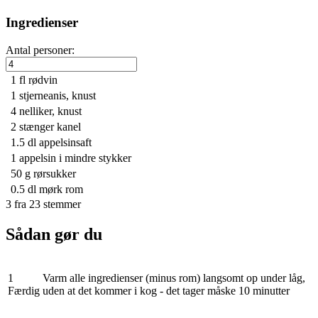
Ingredienser
Antal personer:
1 fl
rødvin
1
stjerneanis, knust
4
nelliker, knust
2
stænger kanel
1.5 dl
appelsinsaft
1
appelsin i mindre stykker
50 g
rørsukker
0.5 dl
mørk rom
3
fra
23
stemmer
Sådan gør du
1
Varm alle ingredienser (minus rom) langsomt op under låg,
Færdig
uden at det kommer i kog - det tager måske 10 minutter