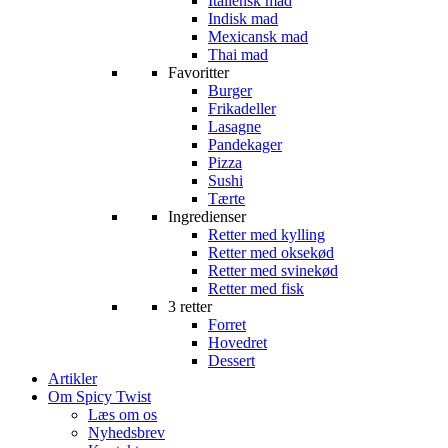
Italiensk mad
Indisk mad
Mexicansk mad
Thai mad
Favoritter
Burger
Frikadeller
Lasagne
Pandekager
Pizza
Sushi
Tærte
Ingredienser
Retter med kylling
Retter med oksekød
Retter med svinekød
Retter med fisk
3 retter
Forret
Hovedret
Dessert
Artikler
Om Spicy Twist
Læs om os
Nyhedsbrev