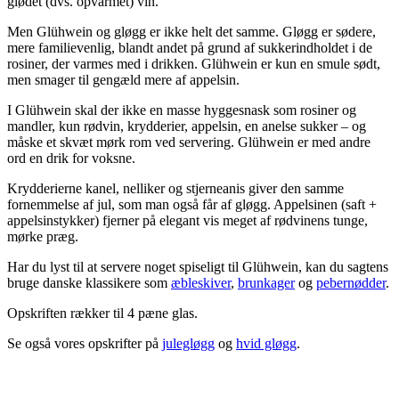
glødet (dvs. opvarmet) vin.
Men Glühwein og gløgg er ikke helt det samme. Gløgg er sødere,
mere familievenlig, blandt andet på grund af sukkerindholdet i de
rosiner, der varmes med i drikken. Glühwein er kun en smule sødt,
men smager til gengæld mere af appelsin.
I Glühwein skal der ikke en masse hyggesnask som rosiner og
mandler, kun rødvin, krydderier, appelsin, en anelse sukker – og
måske et skvæt mørk rom ved servering. Glühwein er med andre
ord en drik for voksne.
Krydderierne kanel, nelliker og stjerneanis giver den samme
fornemmelse af jul, som man også får af gløgg. Appelsinen (saft +
appelsinstykker) fjerner på elegant vis meget af rødvinens tunge,
mørke præg.
Har du lyst til at servere noget spiseligt til Glühwein, kan du sagtens
bruge danske klassikere som
æbleskiver
,
brunkager
og
pebernødder
.
Opskriften rækker til 4 pæne glas.
Se også vores opskrifter på
julegløgg
og
hvid gløgg
.