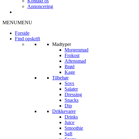
Kontakt os
Annoncering
MENU
MENU
Forside
Find opskrift
Madtyper
Morgenmad
Frokost
Aftensmad
Brød
Kage
Tilbehør
Sovs
Salater
Dressing
Snacks
Dip
Drikkevarer
Drinks
Juice
Smoothie
Saft