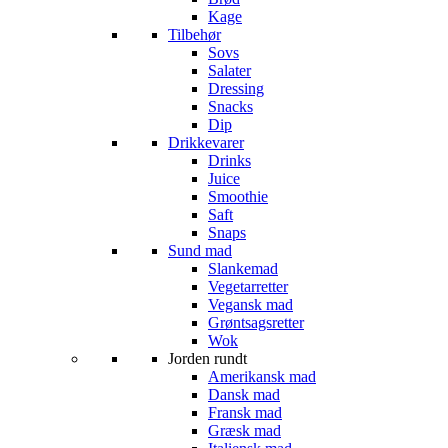
Kage
Tilbehør
Sovs
Salater
Dressing
Snacks
Dip
Drikkevarer
Drinks
Juice
Smoothie
Saft
Snaps
Sund mad
Slankemad
Vegetarretter
Vegansk mad
Grøntsagsretter
Wok
Jorden rundt
Amerikansk mad
Dansk mad
Fransk mad
Græsk mad