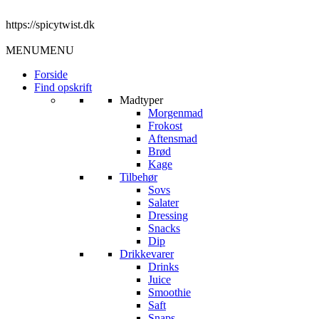
https://spicytwist.dk
MENU
MENU
Forside
Find opskrift
Madtyper
Morgenmad
Frokost
Aftensmad
Brød
Kage
Tilbehør
Sovs
Salater
Dressing
Snacks
Dip
Drikkevarer
Drinks
Juice
Smoothie
Saft
Snaps