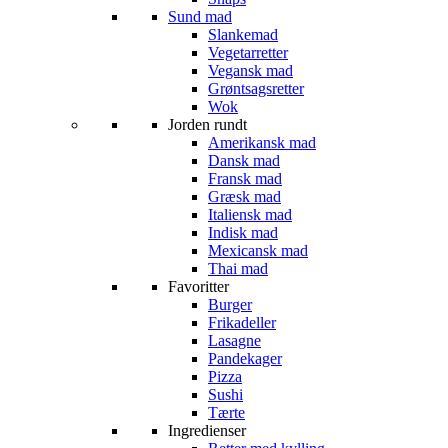
Sund mad
Slankemad
Vegetarretter
Vegansk mad
Grøntsagsretter
Wok
Jorden rundt
Amerikansk mad
Dansk mad
Fransk mad
Græsk mad
Italiensk mad
Indisk mad
Mexicansk mad
Thai mad
Favoritter
Burger
Frikadeller
Lasagne
Pandekager
Pizza
Sushi
Tærte
Ingredienser