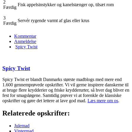
2
Fisk appelsinstykker og kanelstænger op, tilsæt rom
Færdig
3
Servér rygende varmt af glas eller krus
Færdig
Kommentar
Anmeldelse
Spicy Twist
Spicy Twist
Spicy Twist er blandt Danmarks største madblogs med mere end
1.600 gennemprøvede opskrifter. Vi vil gerne inspirere danskerne til
at bruge flere krydderier og friske krydderurter, så hver dag bliver en
fest for smagsløgene. Samtidig prøver vi at forenkle de klassiske
opskrifter og gøre det lettere at lave god mad.
Læs mere om os
.
Relaterede opskrifter:
Julemad
Vintermad