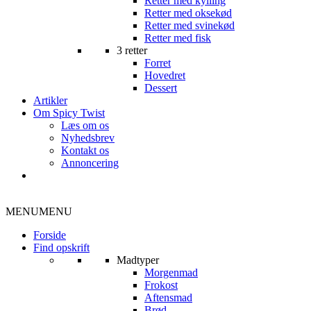
Retter med kylling
Retter med oksekød
Retter med svinekød
Retter med fisk
3 retter
Forret
Hovedret
Dessert
Artikler
Om Spicy Twist
Læs om os
Nyhedsbrev
Kontakt os
Annoncering
MENU
MENU
Forside
Find opskrift
Madtyper
Morgenmad
Frokost
Aftensmad
Brød