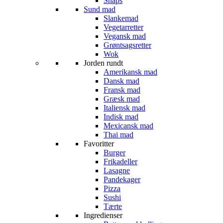
Snaps
Sund mad
Slankemad
Vegetarretter
Vegansk mad
Grøntsagsretter
Wok
Jorden rundt
Amerikansk mad
Dansk mad
Fransk mad
Græsk mad
Italiensk mad
Indisk mad
Mexicansk mad
Thai mad
Favoritter
Burger
Frikadeller
Lasagne
Pandekager
Pizza
Sushi
Tærte
Ingredienser