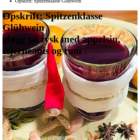
Opskrift: Spitzenklasse Glühwein
Opskrift: Spitzenklasse
Glühwein
gløgg på tysk med appelsin,
stjerneanis og rom