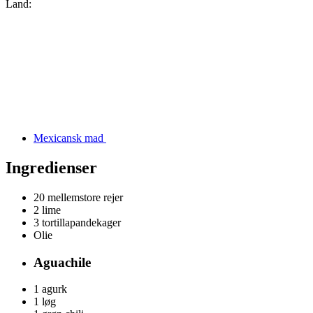
Land:
Mexicansk mad
Ingredienser
20
mellemstore rejer
2
lime
3
tortillapandekager
Olie
Aguachile
1
agurk
1
løg