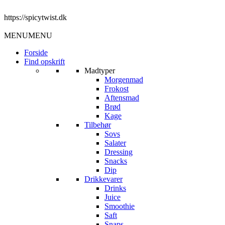
https://spicytwist.dk
MENU
MENU
Forside
Find opskrift
Madtyper
Morgenmad
Frokost
Aftensmad
Brød
Kage
Tilbehør
Sovs
Salater
Dressing
Snacks
Dip
Drikkevarer
Drinks
Juice
Smoothie
Saft
Snaps