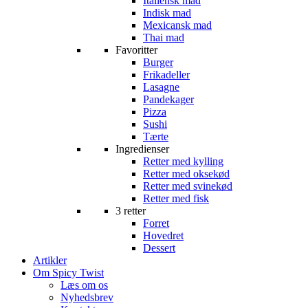
Italiensk mad
Indisk mad
Mexicansk mad
Thai mad
Favoritter
Burger
Frikadeller
Lasagne
Pandekager
Pizza
Sushi
Tærte
Ingredienser
Retter med kylling
Retter med oksekød
Retter med svinekød
Retter med fisk
3 retter
Forret
Hovedret
Dessert
Artikler
Om Spicy Twist
Læs om os
Nyhedsbrev