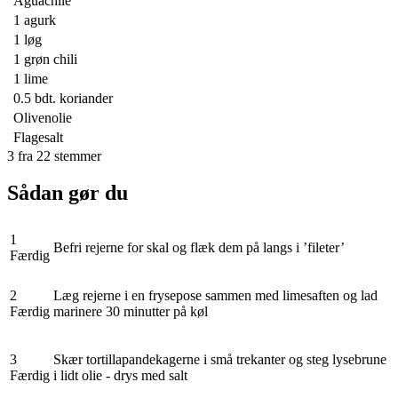
Aguachile
1
agurk
1
løg
1
grøn chili
1
lime
0.5 bdt.
koriander
Olivenolie
Flagesalt
3
fra
22
stemmer
Sådan gør du
1
Befri rejerne for skal og flæk dem på langs i ’fileter’
Færdig
2
Læg rejerne i en frysepose sammen med limesaften og lad
Færdig
marinere 30 minutter på køl
3
Skær tortillapandekagerne i små trekanter og steg lysebrune
Færdig
i lidt olie - drys med salt