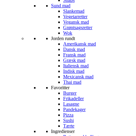
Snaps
Sund mad
Slankemad
Vegetarretter
Vegansk mad
Grøntsagsretter
Wok
Jorden rundt
Amerikansk mad
Dansk mad
Fransk mad
Græsk mad
Italiensk mad
Indisk mad
Mexicansk mad
Thai mad
Favoritter
Burger
Frikadeller
Lasagne
Pandekager
Pizza
Sushi
Tærte
Ingredienser