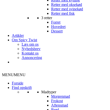
Retter med kylling
Retter med oksekød
Retter med svinekød
Retter med fisk
3 retter
Forret
Hovedret
Dessert
Artikler
Om Spicy Twist
Læs om os
Nyhedsbrev
Kontakt os
Annoncering
MENU
MENU
Forside
Find opskrift
Madtyper
Morgenmad
Frokost
Aftensmad
Brød