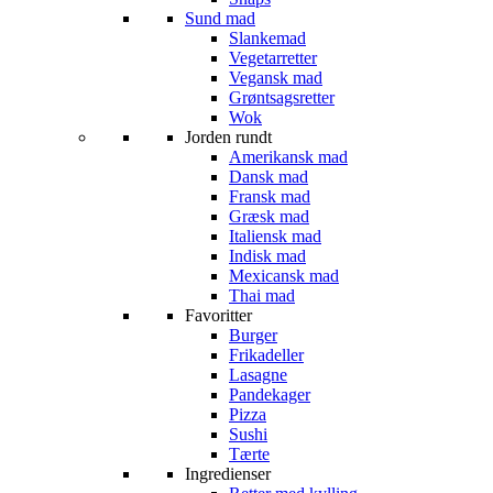
Sund mad
Slankemad
Vegetarretter
Vegansk mad
Grøntsagsretter
Wok
Jorden rundt
Amerikansk mad
Dansk mad
Fransk mad
Græsk mad
Italiensk mad
Indisk mad
Mexicansk mad
Thai mad
Favoritter
Burger
Frikadeller
Lasagne
Pandekager
Pizza
Sushi
Tærte
Ingredienser