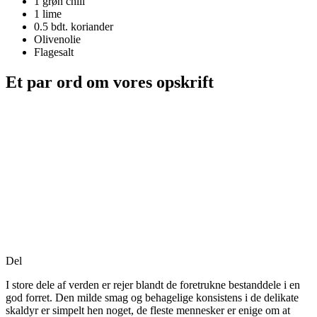
1
grøn chili
1
lime
0.5 bdt.
koriander
Olivenolie
Flagesalt
Et par ord om vores opskrift
Del
I store dele af verden er rejer blandt de foretrukne bestanddele i en
god forret. Den milde smag og behagelige konsistens i de delikate
skaldyr er simpelt hen noget, de fleste mennesker er enige om at