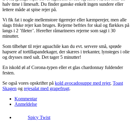
halv time i limesaft. Du finder ganske enkelt ingen sundere eller
lettere måde at spise rejer på.
Vi fik fat i nogle mellemstore tigerrejer eller kæmperejer, men alle
slags friske rejer kan bruges. Rejerne befries for skal og flækkes på
langs i 2 ’fileter’. Herefter råmarineres rejerne som sagt i 30
minutter.
Som tilbehør til rejer aguachile kan du evt. servere små, sprøde
hapsere af tortillapandekager, der skæres i trekanter, lynsteges i olie
og drysses med salt. Det tager 5 minutter!
En iskold øl af Corona-typen eller et glas chardonnay fuldender
festen.
Se også vores opskrifter på
kold avocadosuppe med rejer
,
Toast
Skagen
og
rejesalat med grapefrugt
.
Kommentar
Anmeldelse
Spicy Twist