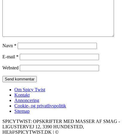
Navn
*
E-mail
*
Websted
Om Spicy Twist
Kontakt
Annoncering
Cookie- og privatlivspolitik
Sitemap
SPICYTWIST: OPSKRIFTER MED MASSER AF SMAG -
LIGUSTERVEJ 12, 3390 HUNDESTED,
HEJ@SPICYTWIST.DK | ©