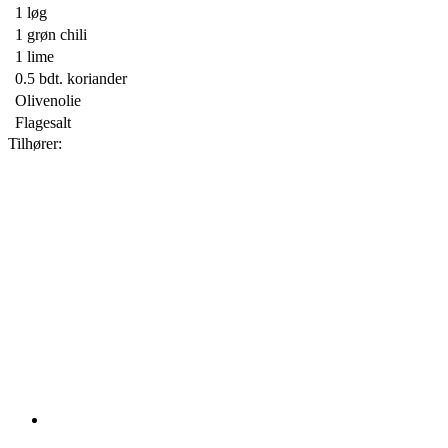
1
løg
1
grøn chili
1
lime
0.5 bdt.
koriander
Olivenolie
Flagesalt
Tilhører: