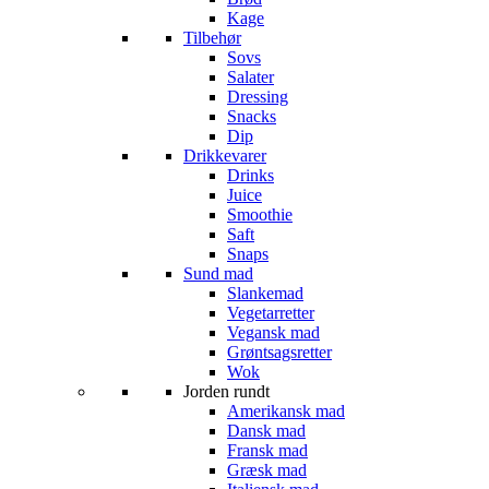
Kage
Tilbehør
Sovs
Salater
Dressing
Snacks
Dip
Drikkevarer
Drinks
Juice
Smoothie
Saft
Snaps
Sund mad
Slankemad
Vegetarretter
Vegansk mad
Grøntsagsretter
Wok
Jorden rundt
Amerikansk mad
Dansk mad
Fransk mad
Græsk mad