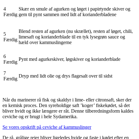
4
Skær en smule af agurken og løget i papirtynde skiver og
Færdig
gem til pynt sammen med lidt af korianderbladene
Blend resten af agurken (nu skrællet), resten af løget, chili,
5
limesaft og korianderblade til en tyk lysegrøn sauce og
Færdig
hæld over kammuslingerne
6
Pynt med agurkeskiver, løgskiver og korianderblade
Færdig
7
Dryp med lidt olie og drys flagesalt over til sidst
Færdig
Når du marinerer rå fisk og skaldyr i lime- eller citronsaft, sker der
en kemisk proces. Den syreholdige saft ’koger’ fiskekødet, så det
bliver hvidt og ikke længere er råt. Denne tilberedningsform kaldes
ceviche og er brugt i hele Sydamerika.
Se vores opskrift på ceviche af kammuslinger
De rå, grålige rejer bliver ligeledes hvide og faste i kødet efter en