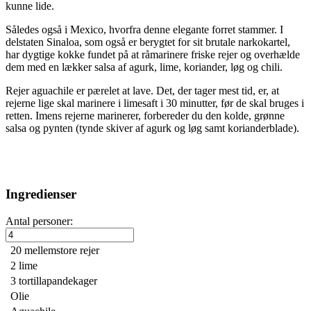
kunne lide.
Således også i Mexico, hvorfra denne elegante forret stammer. I
delstaten Sinaloa, som også er berygtet for sit brutale narkokartel,
har dygtige kokke fundet på at råmarinere friske rejer og overhælde
dem med en lækker salsa af agurk, lime, koriander, løg og chili.
Rejer aguachile er pærelet at lave. Det, der tager mest tid, er, at
rejerne lige skal marinere i limesaft i 30 minutter, før de skal bruges i
retten. Imens rejerne marinerer, forbereder du den kolde, grønne
salsa og pynten (tynde skiver af agurk og løg samt korianderblade).
Ingredienser
Antal personer:
20
mellemstore rejer
2
lime
3
tortillapandekager
Olie