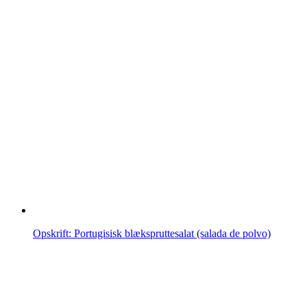
Opskrift: Portugisisk blækspruttesalat (salada de polvo)