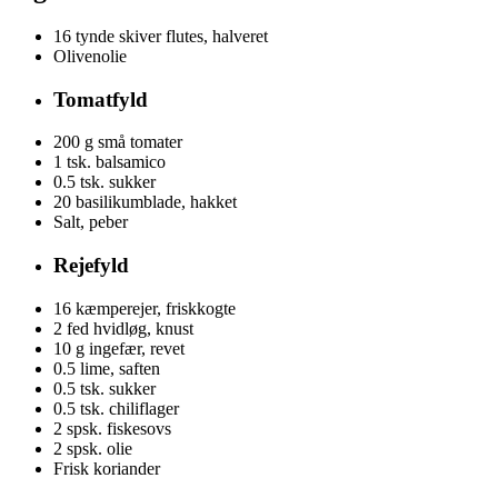
16
tynde skiver flutes, halveret
Olivenolie
Tomatfyld
200 g
små tomater
1 tsk.
balsamico
0.5 tsk.
sukker
20
basilikumblade, hakket
Salt, peber
Rejefyld
16
kæmperejer, friskkogte
2
fed hvidløg, knust
10 g
ingefær, revet
0.5
lime, saften
0.5 tsk.
sukker
0.5 tsk.
chiliflager
2 spsk.
fiskesovs
2 spsk.
olie
Frisk koriander