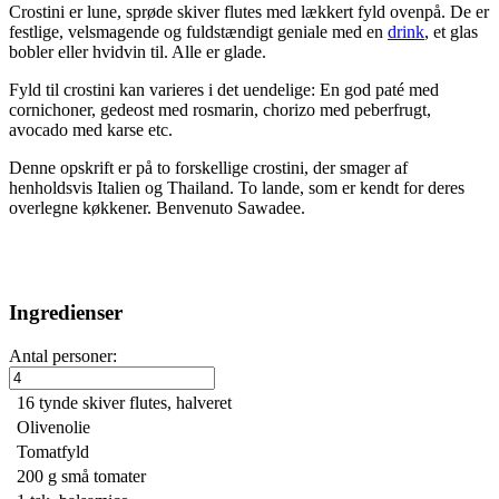
Crostini er lune, sprøde skiver flutes med lækkert fyld ovenpå. De er
festlige, velsmagende og fuldstændigt geniale med en
drink
, et glas
bobler eller hvidvin til. Alle er glade.
Fyld til crostini kan varieres i det uendelige: En god paté med
cornichoner, gedeost med rosmarin, chorizo med peberfrugt,
avocado med karse etc.
Denne opskrift er på to forskellige crostini, der smager af
henholdsvis Italien og Thailand. To lande, som er kendt for deres
overlegne køkkener. Benvenuto Sawadee.
Ingredienser
Antal personer:
16
tynde skiver flutes, halveret
Olivenolie
Tomatfyld
200 g
små tomater