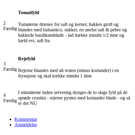
Tomatfyld
2
Tomaterne drænes for saft og kerner, hakkes groft og
Færdig
blandes med balsamico, sukker, en anelse salt & peber og
hakkede basilikumblade - lad trække mindst 1/2 time og
hæld evt. saft fra
Rejefyld
3
Færdig
Rejerne blandes med alt resten (minus koriander) i en
frysepose og skal trække mindst 1 time
I minutterne inden servering dynges de to slags fyld på de
4
sprøde crostini - rejerne pyntes med koriander blade - og så
Færdig
er det NU
Kommentar
Anmeldelse