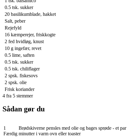
1 tsk.
balsamico
0.5 tsk.
sukker
20
basilikumblade, hakket
Salt, peber
Rejefyld
16
kæmperejer, friskkogte
2
fed hvidløg, knust
10 g
ingefær, revet
0.5
lime, saften
0.5 tsk.
sukker
0.5 tsk.
chiliflager
2 spsk.
fiskesovs
2 spsk.
olie
Frisk koriander
4
fra
5
stemmer
Sådan gør du
1
Brødskiverne pensles med olie og bages sprøde - et par
Færdig
minutter i varm ovn eller toaster