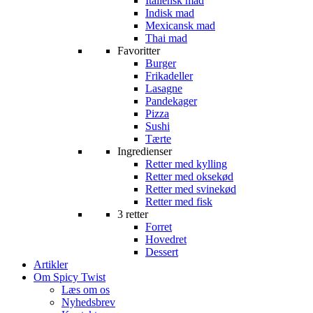
Italiensk mad
Indisk mad
Mexicansk mad
Thai mad
Favoritter
Burger
Frikadeller
Lasagne
Pandekager
Pizza
Sushi
Tærte
Ingredienser
Retter med kylling
Retter med oksekød
Retter med svinekød
Retter med fisk
3 retter
Forret
Hovedret
Dessert
Artikler
Om Spicy Twist
Læs om os
Nyhedsbrev