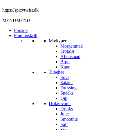
https://spicytwist.dk
MENU
MENU
Forside
Find opskrift
Madtyper
Morgenmad
Frokost
Aftensmad
Brød
Kage
Tilbehør
Sovs
Salater
Dressing
Snacks
Dip
Drikkevarer
Drinks
Juice
Smoothie
Saft
Snaps