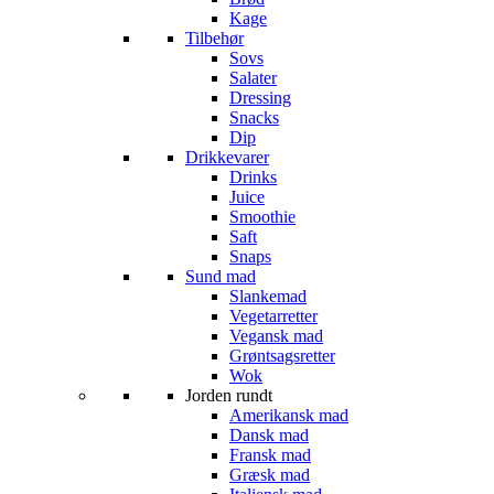
Kage
Tilbehør
Sovs
Salater
Dressing
Snacks
Dip
Drikkevarer
Drinks
Juice
Smoothie
Saft
Snaps
Sund mad
Slankemad
Vegetarretter
Vegansk mad
Grøntsagsretter
Wok
Jorden rundt
Amerikansk mad
Dansk mad
Fransk mad
Græsk mad