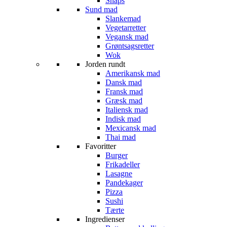
Snaps
Sund mad
Slankemad
Vegetarretter
Vegansk mad
Grøntsagsretter
Wok
Jorden rundt
Amerikansk mad
Dansk mad
Fransk mad
Græsk mad
Italiensk mad
Indisk mad
Mexicansk mad
Thai mad
Favoritter
Burger
Frikadeller
Lasagne
Pandekager
Pizza
Sushi
Tærte
Ingredienser