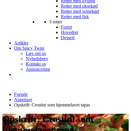
Retter med kylling
Retter med oksekød
Retter med svinekød
Retter med fisk
3 retter
Forret
Hovedret
Dessert
Artikler
Om Spicy Twist
Læs om os
Nyhedsbrev
Kontakt os
Annoncering
Forside
Appetizer
Opskrift: Crostini som hjemmelavet tapas
Opskrift: Crostini som
hjemmelavet tapas