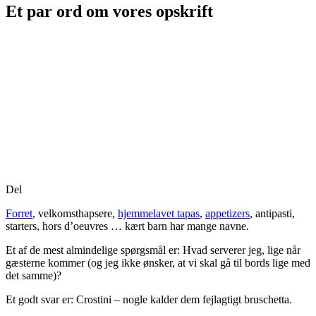
Et par ord om vores opskrift
Del
Forret
, velkomsthapsere,
hjemmelavet tapas
,
appetizers
, antipasti,
starters, hors d’oeuvres … kært barn har mange navne.
Et af de mest almindelige spørgsmål er: Hvad serverer jeg, lige når
gæsterne kommer (og jeg ikke ønsker, at vi skal gå til bords lige med
det samme)?
Et godt svar er: Crostini – nogle kalder dem fejlagtigt bruschetta.