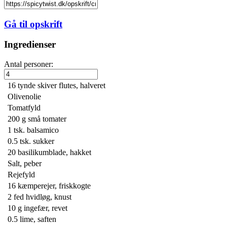
Gå til opskrift
Ingredienser
Antal personer:
16
tynde skiver flutes, halveret
Olivenolie
Tomatfyld
200 g
små tomater
1 tsk.
balsamico
0.5 tsk.
sukker
20
basilikumblade, hakket
Salt, peber
Rejefyld
16
kæmperejer, friskkogte
2
fed hvidløg, knust
10 g
ingefær, revet
0.5
lime, saften