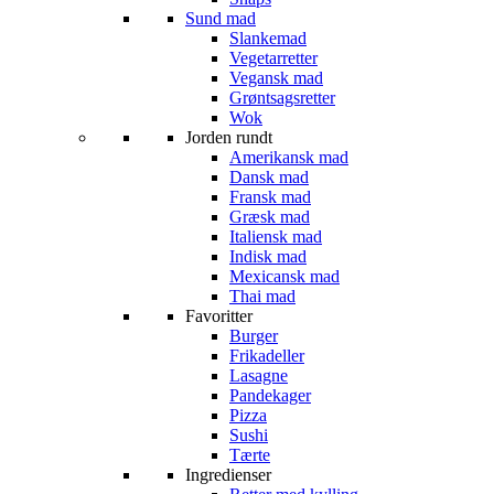
Sund mad
Slankemad
Vegetarretter
Vegansk mad
Grøntsagsretter
Wok
Jorden rundt
Amerikansk mad
Dansk mad
Fransk mad
Græsk mad
Italiensk mad
Indisk mad
Mexicansk mad
Thai mad
Favoritter
Burger
Frikadeller
Lasagne
Pandekager
Pizza
Sushi
Tærte
Ingredienser