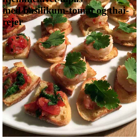
med basilikum-tomat og thai-
rejer