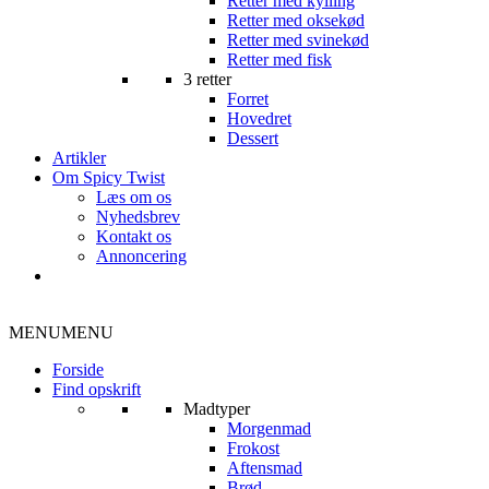
Retter med kylling
Retter med oksekød
Retter med svinekød
Retter med fisk
3 retter
Forret
Hovedret
Dessert
Artikler
Om Spicy Twist
Læs om os
Nyhedsbrev
Kontakt os
Annoncering
MENU
MENU
Forside
Find opskrift
Madtyper
Morgenmad
Frokost
Aftensmad
Brød