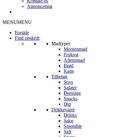
Kontakt os
Annoncering
MENU
MENU
Forside
Find opskrift
Madtyper
Morgenmad
Frokost
Aftensmad
Brød
Kage
Tilbehør
Sovs
Salater
Dressing
Snacks
Dip
Drikkevarer
Drinks
Juice
Smoothie
Saft