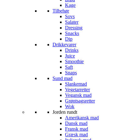
Kage
Tilbehør
Sovs
Salater
Dressing
Snacks
Dip
Drikkevarer
Drinks
Juice
Smoothie
Saft
Snaps
Sund mad
Slankemad
Vegetarretter
Vegansk mad
Grøntsagsretter
Wok
Jorden rundt
Amerikansk mad
Dansk mad
Fransk mad
Græsk mad