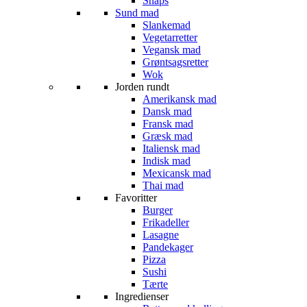
Snaps
Sund mad
Slankemad
Vegetarretter
Vegansk mad
Grøntsagsretter
Wok
Jorden rundt
Amerikansk mad
Dansk mad
Fransk mad
Græsk mad
Italiensk mad
Indisk mad
Mexicansk mad
Thai mad
Favoritter
Burger
Frikadeller
Lasagne
Pandekager
Pizza
Sushi
Tærte
Ingredienser