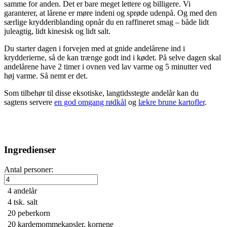
samme for anden. Det er bare meget lettere og billigere. Vi
garanterer, at lårene er møre indeni og sprøde udenpå. Og med den
særlige krydderiblanding opnår du en raffineret smag – både lidt
juleagtig, lidt kinesisk og lidt salt.
Du starter dagen i forvejen med at gnide andelårene ind i
krydderierne, så de kan trænge godt ind i kødet. På selve dagen skal
andelårene have 2 timer i ovnen ved lav varme og 5 minutter ved
høj varme. Så nemt er det.
Som tilbehør til disse eksotiske, langtidsstegte andelår kan du
sagtens servere
en god omgang rødkål
og
lækre brune kartofler
.
Ingredienser
Antal personer:
4
andelår
4 tsk.
salt
20
peberkorn
20
kardemommekapsler, kornene