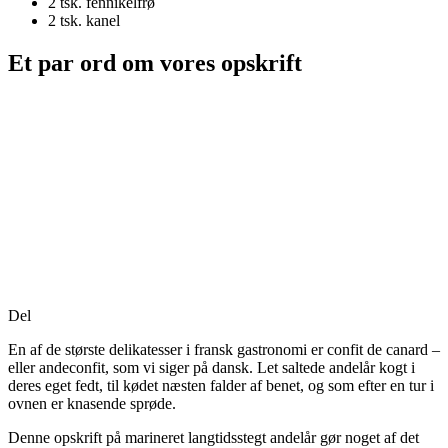
2 tsk.
fennikelfrø
2 tsk.
kanel
Et par ord om vores opskrift
Del
En af de største delikatesser i fransk gastronomi er confit de canard –
eller andeconfit, som vi siger på dansk. Let saltede andelår kogt i
deres eget fedt, til kødet næsten falder af benet, og som efter en tur i
ovnen er knasende sprøde.
Denne opskrift på marineret langtidsstegt andelår gør noget af det