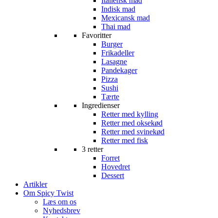
Italiensk mad
Indisk mad
Mexicansk mad
Thai mad
Favoritter
Burger
Frikadeller
Lasagne
Pandekager
Pizza
Sushi
Tærte
Ingredienser
Retter med kylling
Retter med oksekød
Retter med svinekød
Retter med fisk
3 retter
Forret
Hovedret
Dessert
Artikler
Om Spicy Twist
Læs om os
Nyhedsbrev