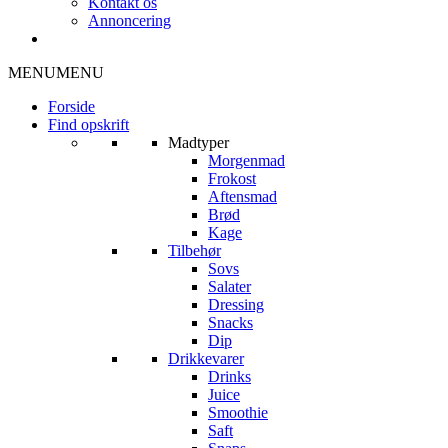
Kontakt os
Annoncering
MENU
MENU
Forside
Find opskrift
Madtyper
Morgenmad
Frokost
Aftensmad
Brød
Kage
Tilbehør
Sovs
Salater
Dressing
Snacks
Dip
Drikkevarer
Drinks
Juice
Smoothie
Saft