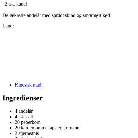
2 tsk.
kanel
De lækreste andelår med sprødt skind og smørmørt kød
Land:
Kinesisk mad
Ingredienser
4
andelår
4 tsk.
salt
20
peberkorn
20
kardemommekapsler, kornene
2
stjerneanis