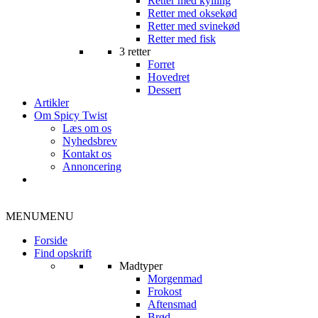
Retter med kylling
Retter med oksekød
Retter med svinekød
Retter med fisk
3 retter
Forret
Hovedret
Dessert
Artikler
Om Spicy Twist
Læs om os
Nyhedsbrev
Kontakt os
Annoncering
MENU
MENU
Forside
Find opskrift
Madtyper
Morgenmad
Frokost
Aftensmad
Brød