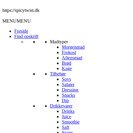
https://spicytwist.dk
MENU
MENU
Forside
Find opskrift
Madtyper
Morgenmad
Frokost
Aftensmad
Brød
Kage
Tilbehør
Sovs
Salater
Dressing
Snacks
Dip
Drikkevarer
Drinks
Juice
Smoothie
Saft
Snaps