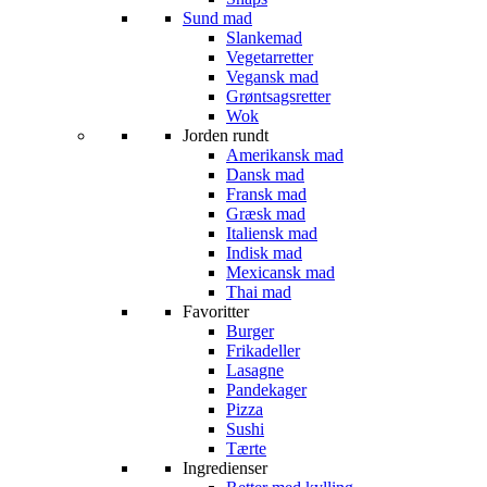
Sund mad
Slankemad
Vegetarretter
Vegansk mad
Grøntsagsretter
Wok
Jorden rundt
Amerikansk mad
Dansk mad
Fransk mad
Græsk mad
Italiensk mad
Indisk mad
Mexicansk mad
Thai mad
Favoritter
Burger
Frikadeller
Lasagne
Pandekager
Pizza
Sushi
Tærte
Ingredienser