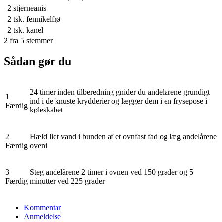
2
stjerneanis
2 tsk.
fennikelfrø
2 tsk.
kanel
2
fra
5
stemmer
Sådan gør du
24 timer inden tilberedning gnider du andelårene grundigt
1
ind i de knuste krydderier og lægger dem i en frysepose i
Færdig
køleskabet
2
Hæld lidt vand i bunden af et ovnfast fad og læg andelårene
Færdig
oveni
3
Steg andelårene 2 timer i ovnen ved 150 grader og 5
Færdig
minutter ved 225 grader
Kommentar
Anmeldelse