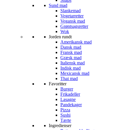
Snaps
Sund mad
Slankemad
Vegetarretter
Vegansk mad
Grøntsagsretter
Wok
Jorden rundt
Amerikansk mad
Dansk mad
Fransk mad
Græsk mad
Italiensk mad
Indisk mad
Mexicansk mad
Thai mad
Favoritter
Burger
Frikadeller
Lasagne
Pandekager
Pizza
Sushi
Tærte
Ingredienser