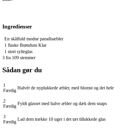
Ingredienser
En skålfuld modne paradisæbler
1 flaske
Brøndum Klar
1 stort
sylteglas
3
fra
109
stemmer
Sådan gør du
1
Halvér de nyplukkede æbler, med blomst og det hele
Færdig
2
Fyldt glasset med halve æbler og dæk dem snaps
Færdig
3
Lad dem trække 10 uger i det tæt tillukkede glas
Færdig