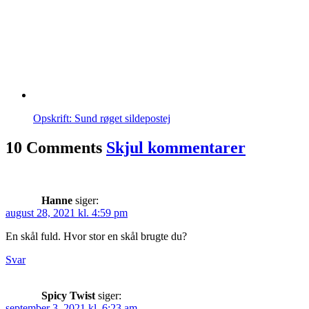
Opskrift: Sund røget sildepostej
10 Comments
Skjul kommentarer
Hanne
siger:
august 28, 2021 kl. 4:59 pm
En skål fuld. Hvor stor en skål brugte du?
Svar
Spicy Twist
siger:
september 3, 2021 kl. 6:23 am