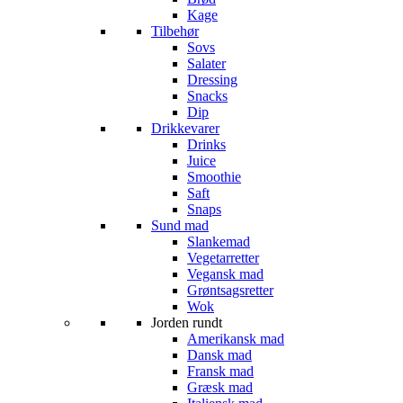
Kage
Tilbehør
Sovs
Salater
Dressing
Snacks
Dip
Drikkevarer
Drinks
Juice
Smoothie
Saft
Snaps
Sund mad
Slankemad
Vegetarretter
Vegansk mad
Grøntsagsretter
Wok
Jorden rundt
Amerikansk mad
Dansk mad
Fransk mad
Græsk mad