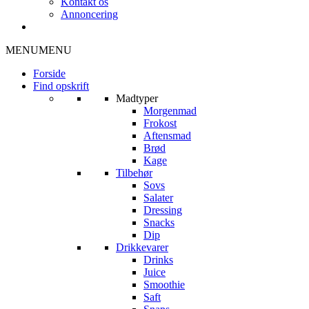
Kontakt os
Annoncering
MENU
MENU
Forside
Find opskrift
Madtyper
Morgenmad
Frokost
Aftensmad
Brød
Kage
Tilbehør
Sovs
Salater
Dressing
Snacks
Dip
Drikkevarer
Drinks
Juice
Smoothie
Saft