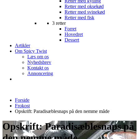
Retter med kylling
Retter med oksekød
Retter med svinekød
Retter med fisk
3 retter
Forret
Hovedret
Dessert
Artikler
Om Spicy Twist
Læs om os
Nyhedsbrev
Kontakt os
Annoncering
Forside
Frokost
Opskrift: Paradisæblesnaps på den nemme måde
Opskrift: Paradisæblesnaps på
den nemme måde