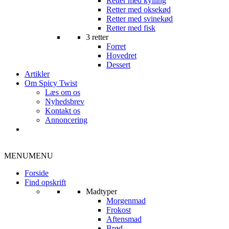
Retter med kylling
Retter med oksekød
Retter med svinekød
Retter med fisk
3 retter
Forret
Hovedret
Dessert
Artikler
Om Spicy Twist
Læs om os
Nyhedsbrev
Kontakt os
Annoncering
MENU
MENU
Forside
Find opskrift
Madtyper
Morgenmad
Frokost
Aftensmad
Brød