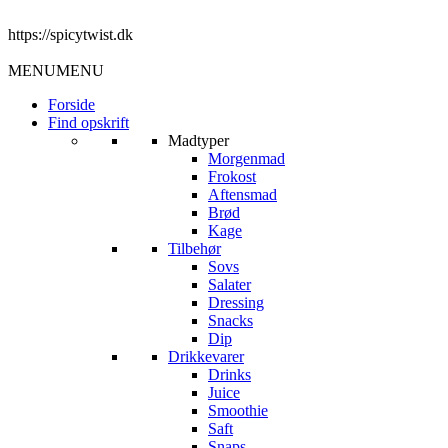
https://spicytwist.dk
MENU
MENU
Forside
Find opskrift
Madtyper
Morgenmad
Frokost
Aftensmad
Brød
Kage
Tilbehør
Sovs
Salater
Dressing
Snacks
Dip
Drikkevarer
Drinks
Juice
Smoothie
Saft
Snaps