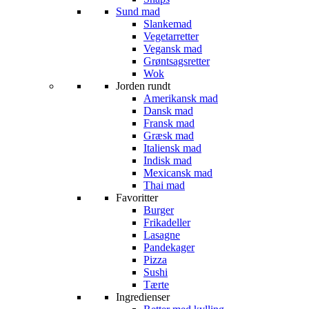
Sund mad
Slankemad
Vegetarretter
Vegansk mad
Grøntsagsretter
Wok
Jorden rundt
Amerikansk mad
Dansk mad
Fransk mad
Græsk mad
Italiensk mad
Indisk mad
Mexicansk mad
Thai mad
Favoritter
Burger
Frikadeller
Lasagne
Pandekager
Pizza
Sushi
Tærte
Ingredienser