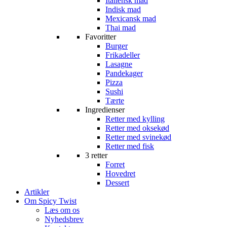
Italiensk mad
Indisk mad
Mexicansk mad
Thai mad
Favoritter
Burger
Frikadeller
Lasagne
Pandekager
Pizza
Sushi
Tærte
Ingredienser
Retter med kylling
Retter med oksekød
Retter med svinekød
Retter med fisk
3 retter
Forret
Hovedret
Dessert
Artikler
Om Spicy Twist
Læs om os
Nyhedsbrev