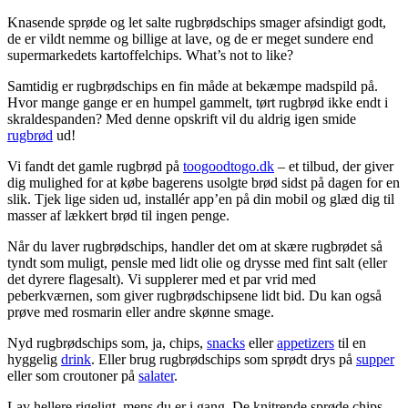
Knasende sprøde og let salte rugbrødschips smager afsindigt godt,
de er vildt nemme og billige at lave, og de er meget sundere end
supermarkedets kartoffelchips. What’s not to like?
Samtidig er rugbrødschips en fin måde at bekæmpe madspild på.
Hvor mange gange er en humpel gammelt, tørt rugbrød ikke endt i
skraldespanden? Med denne opskrift vil du aldrig igen smide
rugbrød
ud!
Vi fandt det gamle rugbrød på
toogoodtogo.dk
– et tilbud, der giver
dig mulighed for at købe bagerens usolgte brød sidst på dagen for en
slik. Tjek lige siden ud, installér app’en på din mobil og glæd dig til
masser af lækkert brød til ingen penge.
Når du laver rugbrødschips, handler det om at skære rugbrødet så
tyndt som muligt, pensle med lidt olie og drysse med fint salt (eller
det dyrere flagesalt). Vi supplerer med et par vrid med
peberkværnen, som giver rugbrødschipsene lidt bid. Du kan også
prøve med rosmarin eller andre skønne smage.
Nyd rugbrødschips som, ja, chips,
snacks
eller
appetizers
til en
hyggelig
drink
. Eller brug rugbrødschips som sprødt drys på
supper
eller som croutoner på
salater
.
Lav hellere rigeligt, mens du er i gang. De knitrende sprøde chips