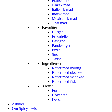
Fransk mad
Græsk mad
Italiensk mad
Indisk mad
Mexicansk mad
Thai mad
Favoritter
Burger
Frikadeller
Lasagne
Pandekager
Pizza
Sushi
Tærte
Ingredienser
Retter med kylling
Retter med oksekød
Retter med svinekød
Retter med fisk
3 retter
Forret
Hovedret
Dessert
Artikler
Om Spicy Twist