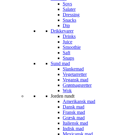
Sovs
Salater
Dressing
Snacks
Dip
Drikkevarer
Drinks
Juice
Smoothie
Saft
Snaps
Sund mad
Slankemad
Vegetarretter
Vegansk mad
Grøntsagsretter
Wok
Jorden rundt
Amerikansk mad
Dansk mad
Fransk mad
Græsk mad
Italiensk mad
Indisk mad
Mexicansk mad