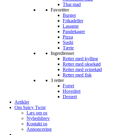
Thai mad
Favoritter
Burger
Frikadeller
Lasagne
Pandekager
Pizza
Sushi
Tærte
Ingredienser
Retter med kylling
Retter med oksekød
Retter med svinekød
Retter med fisk
3 retter
Forret
Hovedret
Dessert
Artikler
Om Spicy Twist
Læs om os
Nyhedsbrev
Kontakt os
Annoncering