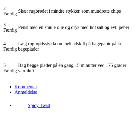
2
Skær rugbrødet i mindre stykker, som mundrette chips
Færdig
3
Pensl med en smule olie og drys med lidt salt og evt. peber
Færdig
4
Læg rugbrødsstykkerne helt adskilt på bagepapir på to
Færdig
bageplader
5
Bag begge plader på én gang 15 minutter ved 175 grader
Færdig
varmluft
Kommentar
Anmeldelse
Spicy Twist