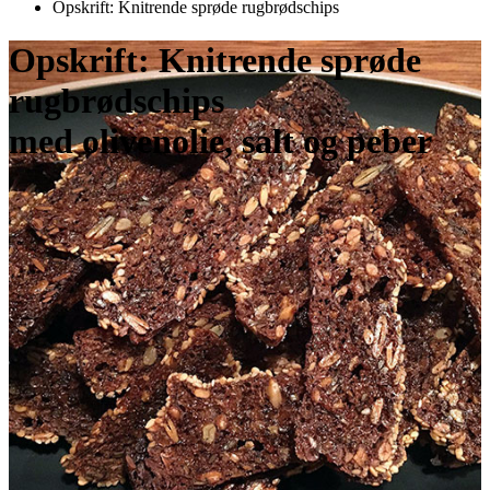
Opskrift: Knitrende sprøde rugbrødschips
Opskrift: Knitrende sprøde
rugbrødschips
med olivenolie, salt og peber