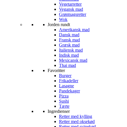
Vegetarretter
Vegansk mad
Grøntsagsretter
Wok
Jorden rundt
Amerikansk mad
Dansk mad
Fransk mad
Græsk mad
Italiensk mad
Indisk mad
Mexicansk mad
Thai mad
Favoritter
Burger
Frikadeller
Lasagne
Pandekager
Pizza
Sushi
Tærte
Ingredienser
Retter med kylling
Retter med oksekød
Retter med svinekød