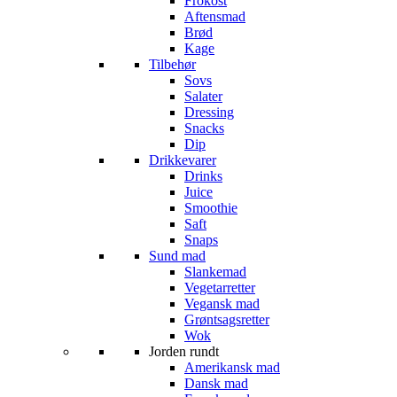
Frokost
Aftensmad
Brød
Kage
Tilbehør
Sovs
Salater
Dressing
Snacks
Dip
Drikkevarer
Drinks
Juice
Smoothie
Saft
Snaps
Sund mad
Slankemad
Vegetarretter
Vegansk mad
Grøntsagsretter
Wok
Jorden rundt
Amerikansk mad
Dansk mad