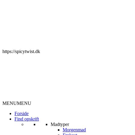
https://spicytwist.dk
MENU
MENU
Forside
Find opskrift
Madtyper
Morgenmad