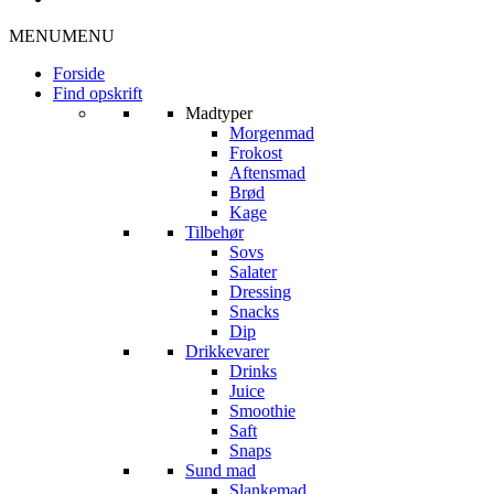
MENU
MENU
Forside
Find opskrift
Madtyper
Morgenmad
Frokost
Aftensmad
Brød
Kage
Tilbehør
Sovs
Salater
Dressing
Snacks
Dip
Drikkevarer
Drinks
Juice
Smoothie
Saft
Snaps
Sund mad
Slankemad