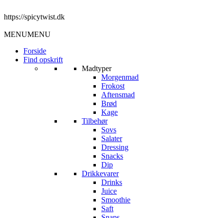
https://spicytwist.dk
MENU
MENU
Forside
Find opskrift
Madtyper
Morgenmad
Frokost
Aftensmad
Brød
Kage
Tilbehør
Sovs
Salater
Dressing
Snacks
Dip
Drikkevarer
Drinks
Juice
Smoothie
Saft
Snaps