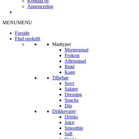
Kontakt os
Annoncering
MENU
MENU
Forside
Find opskrift
Madtyper
Morgenmad
Frokost
Aftensmad
Brød
Kage
Tilbehør
Sovs
Salater
Dressing
Snacks
Dip
Drikkevarer
Drinks
Juice
Smoothie
Saft