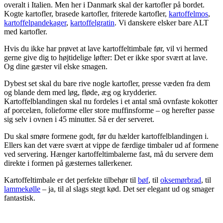
overalt i Italien. Men her i Danmark skal der kartofler på bordet.
Kogte kartofler, brasede kartofler, friterede kartofler,
kartoffelmos
,
kartoffelpandekager
,
kartoffelgratin
. Vi danskere elsker bare ALT
med kartofler.
Hvis du ikke har prøvet at lave kartoffeltimbale før, vil vi hermed
gerne give dig to højtidelige løfter: Det er ikke spor svært at lave.
Og dine gæster vil elske smagen.
Dybest set skal du bare rive nogle kartofler, presse væden fra dem
og blande dem med løg, fløde, æg og krydderier.
Kartoffelblandingen skal nu fordeles i et antal små ovnfaste kokotter
af porcelæn, folieforme eller store muffinsforme – og herefter passe
sig selv i ovnen i 45 minutter. Så er der serveret.
Du skal smøre formene godt, før du hælder kartoffelblandingen i.
Ellers kan det være svært at vippe de færdige timbaler ud af formene
ved servering. Hænger kartoffeltimbalerne fast, må du servere dem
direkte i formen på gæsternes tallerkener.
Kartoffeltimbale er det perfekte tilbehør til
bøf
, til
oksemørbrad
, til
lammekølle
– ja, til al slags stegt kød. Det ser elegant ud og smager
fantastisk.