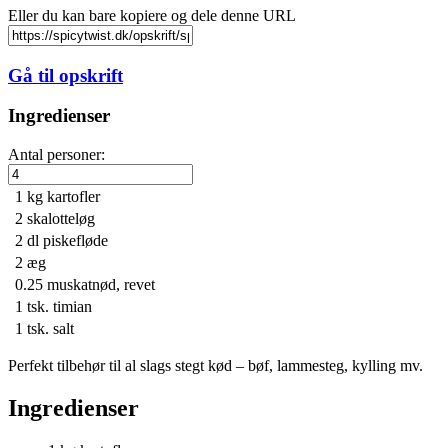
Eller du kan bare kopiere og dele denne URL
Gå til opskrift
Ingredienser
Antal personer:
1 kg
kartofler
2
skalotteløg
2 dl
piskefløde
2
æg
0.25
muskatnød, revet
1 tsk.
timian
1 tsk.
salt
Perfekt tilbehør til al slags stegt kød – bøf, lammesteg, kylling mv.
Ingredienser