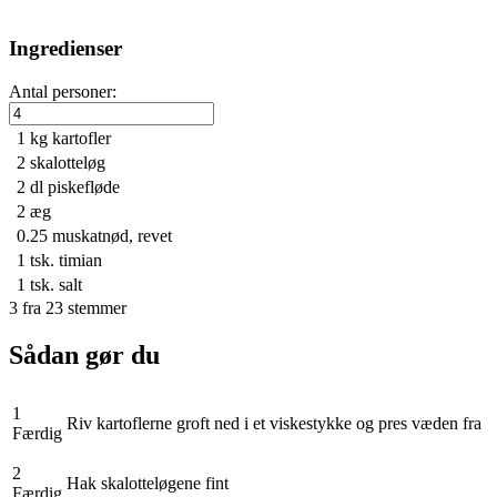
Ingredienser
Antal personer:
1 kg
kartofler
2
skalotteløg
2 dl
piskefløde
2
æg
0.25
muskatnød, revet
1 tsk.
timian
1 tsk.
salt
3
fra
23
stemmer
Sådan gør du
1
Riv kartoflerne groft ned i et viskestykke og pres væden fra
Færdig
2
Hak skalotteløgene fint
Færdig