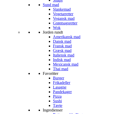
Snaps
Sund mad
Slankemad
Vegetarretter
Vegansk mad
Grøntsagsretter
Wok
Jorden rundt
Amerikansk mad
Dansk mad
Fransk mad
Græsk mad
Italiensk mad
Indisk mad
Mexicansk mad
Thai mad
Favoritter
Burger
Frikadeller
Lasagne
Pandekager
Pizza
Sushi
Tærte
Ingredienser