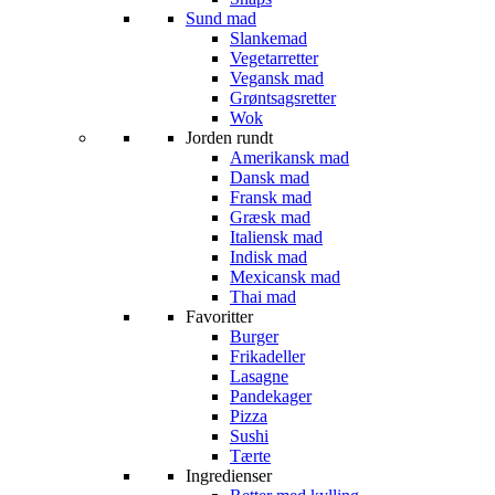
Sund mad
Slankemad
Vegetarretter
Vegansk mad
Grøntsagsretter
Wok
Jorden rundt
Amerikansk mad
Dansk mad
Fransk mad
Græsk mad
Italiensk mad
Indisk mad
Mexicansk mad
Thai mad
Favoritter
Burger
Frikadeller
Lasagne
Pandekager
Pizza
Sushi
Tærte
Ingredienser