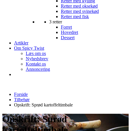
Retter med kylling
Retter med oksekød
Retter med svinekød
Retter med fisk
3 retter
Forret
Hovedret
Dessert
Artikler
Om Spicy Twist
Læs om os
Nyhedsbrev
Kontakt os
Annoncering
Forside
Tilbehør
Opskrift: Sprød kartoffeltimbale
Opskrift: Sprød
kartoffeltimbale