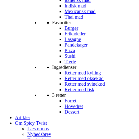
Italiensk mad
Indisk mad
Mexicansk mad
Thai mad
Favoritter
Burger
Frikadeller
Lasagne
Pandekager
Pizza
Sushi
Tærte
Ingredienser
Retter med kylling
Retter med oksekød
Retter med svinekød
Retter med fisk
3 retter
Forret
Hovedret
Dessert
Artikler
Om Spicy Twist
Læs om os
Nyhedsbrev