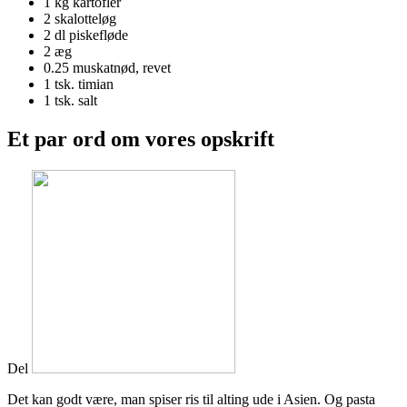
1 kg
kartofler
2
skalotteløg
2 dl
piskefløde
2
æg
0.25
muskatnød, revet
1 tsk.
timian
1 tsk.
salt
Et par ord om vores opskrift
Del
Det kan godt være, man spiser ris til alting ude i Asien. Og pasta