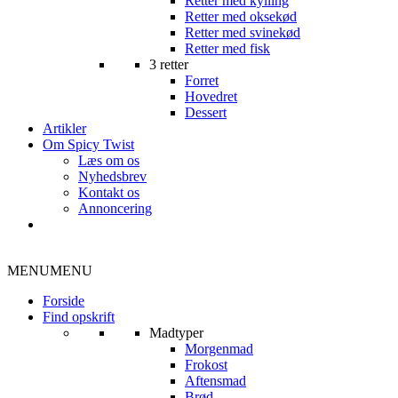
Retter med kylling
Retter med oksekød
Retter med svinekød
Retter med fisk
3 retter
Forret
Hovedret
Dessert
Artikler
Om Spicy Twist
Læs om os
Nyhedsbrev
Kontakt os
Annoncering
MENU
MENU
Forside
Find opskrift
Madtyper
Morgenmad
Frokost
Aftensmad
Brød