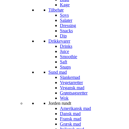
Kage
Tilbehør
Sovs
Salater
Dressing
Snacks
Dip
Drikkevarer
Drinks
Juice
Smoothie
Saft
Snaps
Sund mad
Slankemad
Vegetarretter
Vegansk mad
Grøntsagsretter
Wok
Jorden rundt
Amerikansk mad
Dansk mad
Fransk mad
Græsk mad